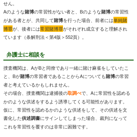
せん。
Aのような
賭博
の常習性がない者と、Bのような
賭博
の常習性
がある者とが、共同して
賭博
を行った場合、前者には
単純賭
博罪
が、後者には
常習賭博罪
がそれぞれ成立すると理解され
ています（条解刑法＜第4版＞552頁）。
弁護士に相談を
捜査機関は、AがBと同僚であり一緒に賭け麻雀をしていたこ
と、Bが
賭博
の常習者であることからAについても
賭博
の常習
者と考えているかもしれません。
その場合、捜査機関は逮捕後の
取調べ
で、Aに常習性を認める
かのような供述をするよう誘導してくる可能性があります。
仮に、常習性を認めるかのような供述をして、その供述を文
書化した
供述調書
にサインしてしまった場合、裁判になって
これを常習性を覆すのは非常に困難です。