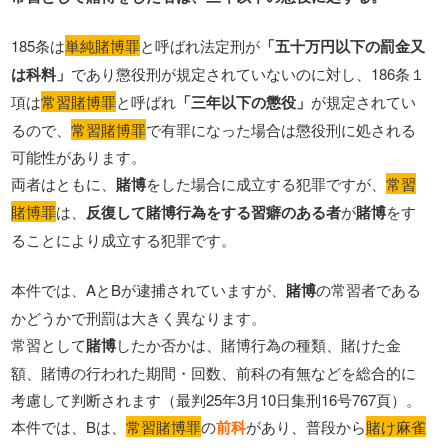
185条は
単純賭博罪
と呼ばれ法定刑が
「五十万円以下の罰金又
は科料」
であり懲役刑が規定されていないのに対し、186条１
項は
常習賭博罪
と呼ばれ
「三年以下の懲役」
が規定されてい
るので、
常習賭博罪
で有罪になった場合は懲役刑に処される
可能性があります。
両者はともに、
賭博
をした場合に成立する犯罪ですが、
常習
賭博罪
は、
反復して賭博行為をする習癖のある者
が
賭博
をす
ることにより成立する犯罪です。
本件では、AとBが逮捕されていますが、
賭博
の常習者である
かどうかで刑罰は大きく異なります。
常習として
賭博
したか否かは、賭博行為の種類、賭けた金
額、賭博の行われた期間・回数、前科の有無などを総合的に
考慮して判断されます（最判25年3月10日集刑16号767頁）。
本件では、Bは、
常習賭博罪
の
前科
があり、普段から
賭け麻雀