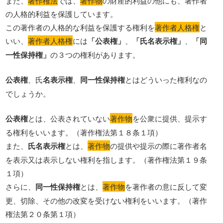
また、
著作権法
では、
著作物
の財産的利益の他にも、著作者
の人格的利益を保護しています。
この著作者の人格的な利益を保護する権利を
著作者人格権
と
いい、
著作者人格権
には
「公表権」
、
「氏名表示権」
、
「同
一性保持権」
の３つの権利があります。
公表権
、氏
名表示権
、
同一性保持権
とはどういった権利なの
でしょうか。
公表権
とは、公表されていない
著作物
を公衆に提供、提示す
る権利をいいます。（著作権法第１８条１項）
また、
氏名表示権
とは、
著作物
の提供や提示の際に著作者名
を表示又は表示しない権利を指します。（著作権法第１９条
１項）
さらに、
同一性保持権
とは、
著作物
を著作者の意に反して変
更、切除、その他の改変を受けない権利をいいます。（著作
権法第２０条第１項）