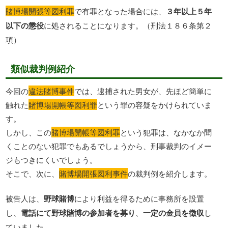
賭博場開張等図利罪
で有罪となった場合には、
３年以上５年
以下の懲役
に処されることになります。（刑法１８６条第２
項）
類似裁判例紹介
今回の
違法賭博事件
では、逮捕された男女が、先ほど簡単に
触れた
賭博場開帳等図利罪
という罪の容疑をかけられていま
す。
しかし、この
賭博場開帳等図利罪
という犯罪は、なかなか聞
くことのない犯罪でもあるでしょうから、刑事裁判のイメー
ジもつきにくいでしょう。
そこで、次に、
賭博場開張図利事件
の裁判例を紹介します。
被告人は、
野球賭博
により利益を得るために事務所を設置
し、
電話にて野球賭博の参加者を募り
、
一定の金員を徴収
し
ていました。