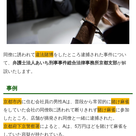
同僚に誘われて
違法賭博
をしたところ逮捕された事件につい
て、
弁護士法人あいち刑事事件総合法律事務所京都支部
が解
説いたします。
事例
京都市内
に住む会社員の男性Aは、普段から常習的に
賭け麻雀
をしていた会社の同僚Bに誘われて断りきれず
賭け麻雀
に参加
したところ、店舗が摘発され同僚と一緒に逮捕された。
京都府下京警察署
によると、Aは、5万円ほどを賭けて麻雀を
していた容疑が持たれている。