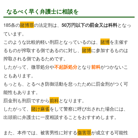
なるべく早く弁護士に相談を
185条の
賭博罪
の法定刑は、
50万円以下の罰金又は科料
となっ
ています。
このような比較的軽い刑罰となっているのは、
賭博
を主催す
るものが搾取する側であるのに対し、
賭博
に参加するものは
搾取される側であるためです。
したがって、微罪処分や
不起訴処分
となり
前科
がつかないこ
ともあります。
もっとも、とるべき防御活動を怠ったために罰金刑がつく可
能性もあります。
罰金刑も刑罰ですから
前科
となります。
したがって、
賭け麻雀
をして警察に呼び出された場合には、
出頭前に弁護士に一度相談することをおすすめします。
また、本件では、被害男性に対する
傷害罪
が成立する可能性