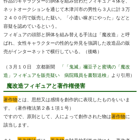
作品のキャラクターの胴体を組み合わたフィギュア４体を、
ネットオークションを通じて木津川市の男性ら３人に計３万
２４００円で販売した疑い。「小遣い稼ぎにやった」などと
容疑を認めているという。
フィギュアの頭部と胴体を組み替える手法は「魔改造」と呼
ばれ、女性キャラクターの性的な外見を強調した改造品の販
売がインターネットで横行している。（後略）
（３月１０日 京都新聞
「「鬼滅」禰豆子と蜜璃の「魔改
造」フィギュアを販売疑い 病院職員を書類送検」
より引用）
魔改造フィギュアと著作権侵害
著作物
とは、思想又は感情を創作的に表現したものをいいま
す。（著作権法第２条１項１号）
ですので、原則として、人によって創作された物は
著作物
に
該当します。