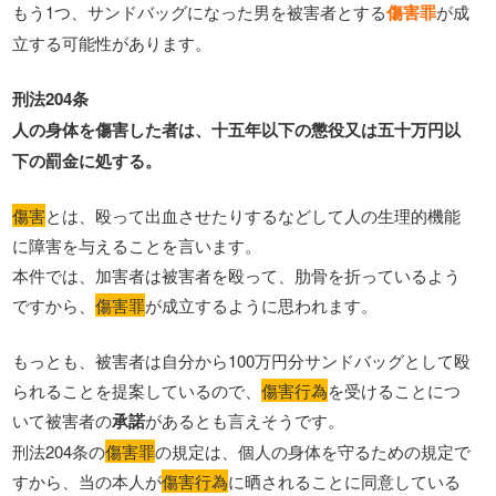
もう1つ、サンドバッグになった男を被害者とする
傷害罪
が成
立する可能性があります。
刑法204条
人の身体を傷害した者は、十五年以下の懲役又は五十万円以
下の罰金に処する。
傷害
とは、殴って出血させたりするなどして人の生理的機能
に障害を与えることを言います。
本件では、加害者は被害者を殴って、肋骨を折っているよう
ですから、
傷害罪
が成立するように思われます。
もっとも、被害者は自分から100万円分サンドバッグとして殴
られることを提案しているので、
傷害行為
を受けることにつ
いて被害者の
承諾
があるとも言えそうです。
刑法204条の
傷害罪
の規定は、個人の身体を守るための規定で
すから、当の本人が
傷害行為
に晒されることに同意している