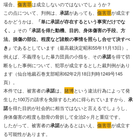
場合、
傷害罪
は成立しないのではないでしょうか？
この点について、判例は、
承諾
があっても、
傷害罪
が成立す
るかどうかは、
「単に承諾が存在するという事実だけでな
く、」
その
「承諾を得た動機、目的、身体傷害の手段、方
法、損傷の部位、程度など諸般の事情を照らし合せて決すべ
き」
であるとしています（最高裁決定昭和55年11月13日）。
例えば、不義理をした暴力団員の小指を、その
承諾
を得て切
断をした事例について、犯罪が成立するとした裁判例があり
ます（仙台地裁石巻支部昭和62年2月18日判時1249号145
頁）。
本件では、被害者の
承諾
は、
賭博
という違法行為によって発
生した100万の請求を免除するために得られていますから、
承
諾
を得た目的が社会的に相当ではないと言えるでしょうし、
身体傷害の程度も肋骨の骨折して全治2ヶ月と重症です。
したがって、被害者の
承諾
があるとはいえ、
傷害罪
が成立す
る可能性があります。