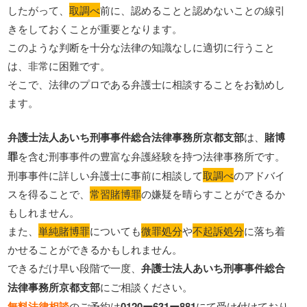
したがって、
取調べ
前に、認めることと認めないことの線引
きをしておくことが重要となります。
このような判断を十分な法律の知識なしに適切に行うこと
は、非常に困難です。
そこで、法律のプロである弁護士に相談することをお勧めし
ます。
弁護士法人あいち刑事事件総合法律事務所京都支部
は、
賭博
罪
を含む刑事事件の豊富な弁護経験を持つ法律事務所です。
刑事事件に詳しい弁護士に事前に相談して
取調べ
のアドバイ
スを得ることで、
常習賭博罪
の嫌疑を晴らすことができるか
もしれません。
また、
単純賭博罪
についても
微罪処分
や
不起訴処分
に落ち着
かせることができるかもしれません。
できるだけ早い段階で一度、
弁護士法人あいち刑事事件総合
法律事務所京都支部
にご相談ください。
無料法律相談
のご予約は
0120ー631ー881
にて受け付けており