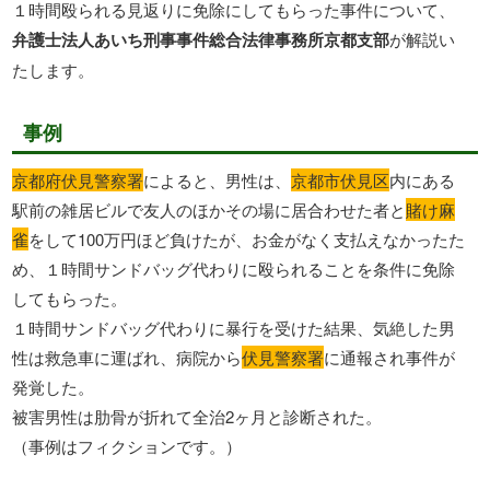
１時間殴られる見返りに免除にしてもらった事件について、
弁護士法人あいち刑事事件総合法律事務所京都支部
が解説い
たします。
事例
京都府伏見警察署
によると、男性は、
京都市伏見区
内にある
駅前の雑居ビルで友人のほかその場に居合わせた者と
賭け麻
雀
をして100万円ほど負けたが、お金がなく支払えなかったた
め、１時間サンドバッグ代わりに殴られることを条件に免除
してもらった。
１時間サンドバッグ代わりに暴行を受けた結果、気絶した男
性は救急車に運ばれ、病院から
伏見警察署
に通報され事件が
発覚した。
被害男性は肋骨が折れて全治2ヶ月と診断された。
（事例はフィクションです。）