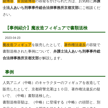
賭博罪
、
常習賭博罪
の容疑をかけられた方は、お気軽に
弁護
士法人あいち刑事事件総合法律事務所京都支部
にご相談くだ
さい。
【事例紹介】魔改造フィギュアで書類送検
2023-04-23
魔改造フィギュア
を販売したとして、
著作権法違反
の容疑で
書類送検された事例について、
弁護士法人あいち刑事事件総
合法律事務所京都支部
が解説します。
事例
人気アニメ（中略）のキャラクターのフィギュアを改造して
販売したとして、京都府警北署は１０日、著作権法違反の疑
いで、（中略）書類送検した。
書類送検容疑は、（中略）に登場する（中略）の頭部と、別