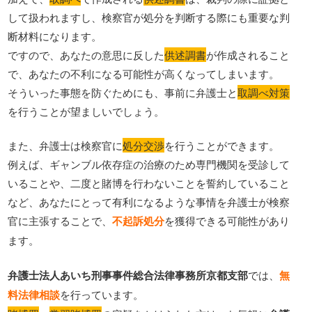
して扱われますし、検察官が処分を判断する際にも重要な判
断材料になります。
ですので、あなたの意思に反した
供述調書
が作成されること
で、あなたの不利になる可能性が高くなってしまいます。
そういった事態を防ぐためにも、事前に弁護士と
取調べ対策
を行うことが望ましいでしょう。
また、弁護士は検察官に
処分交渉
を行うことができます。
例えば、ギャンブル依存症の治療のため専門機関を受診して
いることや、二度と賭博を行わないことを誓約していること
など、あなたにとって有利になるような事情を弁護士が検察
官に主張することで、
不起訴処分
を獲得できる可能性があり
ます。
弁護士法人あいち刑事事件総合法律事務所京都支部
では、
無
料法律相談
を行っています。