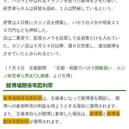
り、バカラと呼ばれるトランプを使った賭博をさせた疑い。
経営者ら６人は容疑を認め、１人は黙秘しているという。
府警は２日夜にカジノ店を捜索し、バカラ台２台や現金２１
０万円などを押収した。
店は二重扉で、監視カメラを設置して会員客だけを入れてい
た。カジノ店は５月２４日以降、週６日営業し、違法賭博を
させていたとみられるという。
（７月３日 京都新聞
「京都・祇園でバカラ開帳疑い カジ
ノ経営者ら男女7人逮捕」
より引用）
賭博場開張等図利罪
賭博場開張等図利罪
は、主催者になって賭博場を開設し、賭
博への参加料等の利益を得ようとする場合に適用されます。
また、主催者自らが賭博に参加した場合は、
賭博罪
と
賭博場
開張等図利罪
が適用されます。