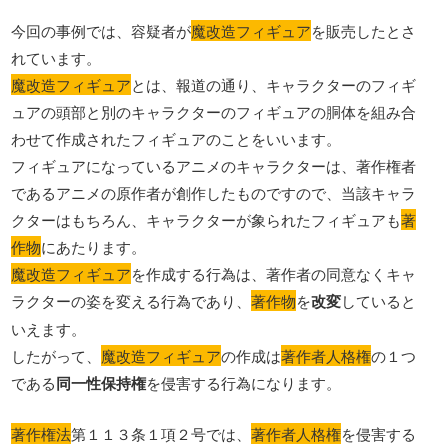
今回の事例では、容疑者が
魔改造フィギュア
を販売したとさ
れています。
魔改造フィギュア
とは、報道の通り、キャラクターのフィギ
ュアの頭部と別のキャラクターのフィギュアの胴体を組み合
わせて作成されたフィギュアのことをいいます。
フィギュアになっているアニメのキャラクターは、著作権者
であるアニメの原作者が創作したものですので、当該キャラ
クターはもちろん、キャラクターが象られたフィギュアも
著
作物
にあたります。
魔改造フィギュア
を作成する行為は、著作者の同意なくキャ
ラクターの姿を変える行為であり、
著作物
を
改変
していると
いえます。
したがって、
魔改造フィギュア
の作成は
著作者人格権
の１つ
である
同一性保持権
を侵害する行為になります。
著作権法
第１１３条１項２号では、
著作者人格権
を侵害する