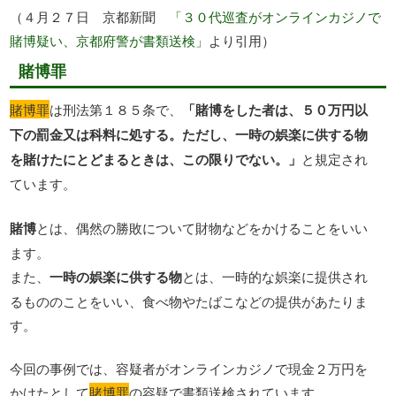
（４月２７日 京都新聞
「３０代巡査がオンラインカジノで
賭博疑い、京都府警が書類送検」
より引用）
賭博罪
賭博罪
は刑法第１８５条で、
「賭博をした者は、５０万円以
下の罰金又は科料に処する。ただし、一時の娯楽に供する物
を賭けたにとどまるときは、この限りでない。」
と規定され
ています。
賭博
とは、偶然の勝敗について財物などをかけることをいい
ます。
また、
一時の娯楽に供する物
とは、一時的な娯楽に提供され
るもののことをいい、食べ物やたばこなどの提供があたりま
す。
今回の事例では、容疑者がオンラインカジノで現金２万円を
かけたとして
賭博罪
の容疑で書類送検されています。