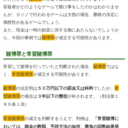
容疑者がどのようなゲームで賭け事をしたのかはわかりませ
んが、カジノで行われるゲームは大抵の場合、勝敗の決定に
偶然性があるゲームでしょう。
また、現金は一時の娯楽に供する物にあたらないでしょうか
ら、今回の事例では
賭博罪
が成立する可能性があります。
賭博罪と常習賭博罪
常習して賭博を行っていたと判断された場合、
賭博罪
ではな
く、
常習賭博罪
が成立する可能性があります。
賭博罪
の法定刑は
５０万円以下の罰金又は科料
でしたが、
常
習賭博罪
の場合は
３年以下の懲役
が科されます。（刑法第１
８６条１項）
常習賭博罪
の成立を判断するうえで、判例は、
「常習賭博に
おいては、賭金の数額、手段方法の如何、勝負の回数結果等