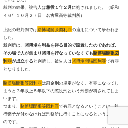
裁判の結果、被告人は
懲役１年２月
に処されました。（昭和
４６年１０月２７日 名古屋高等裁判所）
上記の裁判例では
賭博場開張図利罪
の適用について争われま
した。
裁判所は、
賭博場を利益を得る目的で設置したのであれば、
その場で人が集まり賭博を行なっていなくても
賭博場開張図
利罪
が成立する
と判断し、被告人は
賭博場開張図利罪
で有罪
となりました。
賭博場開張等図利罪
は罰金刑の規定がなく、有罪になってし
まうと３年以上５年以下の懲役刑という刑罰が科されてしま
います。
つまり、
賭博場開張等図利罪
で有罪となるということは、執
行猶予が付かなければ刑務所に行くことになるということな
のです。