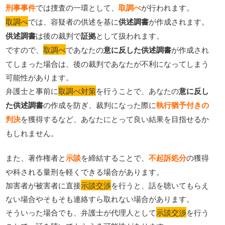
刑事事件
では捜査の一環として、
取調べ
が行われます。
取調べ
では、容疑者の供述を基に
供述調書
が作成されます。
供述調書
は後の裁判で
証拠
として扱われます。
ですので、
取調べ
であなたの
意に反した供述調書
が作成され
てしまった場合は、後の裁判であなたが不利になってしまう
可能性があります。
弁護士と事前に
取調べ対策
を行うことで、あなたの
意に反し
た供述調書
の作成を防ぎ、裁判になった際に
執行猶予付きの
判決
を獲得するなど、あなたにとって良い結果を目指せるか
もしれません。
また、著作権者と
示談
を締結することで、
不起訴処分
の獲得
や科される量刑を軽くできる場合があります。
加害者が被害者に直接
示談交渉
を行うと、話を聴いてもらえ
ない場合やそもそも連絡すら取れない場合があります。
そういった場合でも、弁護士が代理人として
示談交渉
を行う