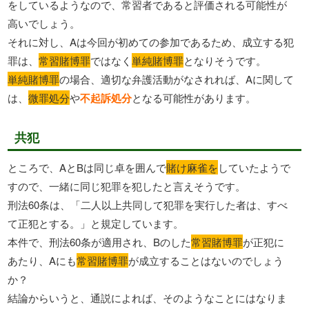
をしているようなので、常習者であると評価される可能性が
高いでしょう。
それに対し、Aは今回が初めての参加であるため、成立する犯
罪は、
常習賭博罪
ではなく
単純賭博罪
となりそうです。
単純賭博罪
の場合、適切な弁護活動がなされれば、Aに関して
は、
微罪処分
や
不起訴処分
となる可能性があります。
共犯
ところで、AとBは同じ卓を囲んで
賭け麻雀を
していたようで
すので、一緒に同じ犯罪を犯したと言えそうです。
刑法60条は、「二人以上共同して犯罪を実行した者は、すべ
て正犯とする。」と規定しています。
本件で、刑法60条が適用され、Bのした
常習賭博罪
が正犯に
あたり、Aにも
常習賭博罪
が成立することはないのでしょう
か？
結論からいうと、通説によれば、そのようなことにはなりま