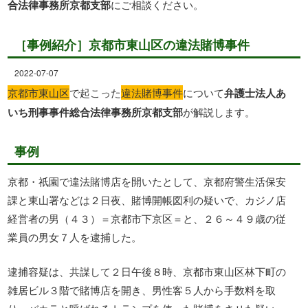
合法律事務所京都支部
にご相談ください。
［事例紹介］京都市東山区の違法賭博事件
2022-07-07
京都市東山区
で起こった
違法賭博事件
について
弁護士法人あ
いち刑事事件総合法律事務所京都支部
が解説します。
事例
京都・祇園で違法賭博店を開いたとして、京都府警生活保安
課と東山署などは２日夜、賭博開帳図利の疑いで、カジノ店
経営者の男（４３）＝京都市下京区＝と、２６～４９歳の従
業員の男女７人を逮捕した。
逮捕容疑は、共謀して２日午後８時、京都市東山区林下町の
雑居ビル３階で賭博店を開き、男性客５人から手数料を取