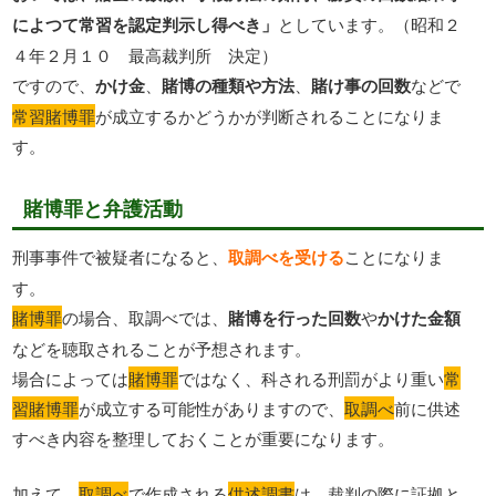
によつて常習を認定判示し得べき」
としています。（昭和２
４年２月１０ 最高裁判所 決定）
ですので、
かけ金
、
賭博の種類や方法
、
賭け事の回数
などで
常習賭博罪
が成立するかどうかが判断されることになりま
す。
賭博罪と弁護活動
刑事事件で被疑者になると、
取調べを受ける
ことになりま
す。
賭博罪
の場合、取調べでは、
賭博を行った回数
や
かけた金額
などを聴取されることが予想されます。
場合によっては
賭博罪
ではなく、科される刑罰がより重い
常
習賭博罪
が成立する可能性がありますので、
取調べ
前に供述
すべき内容を整理しておくことが重要になります。
加えて、
取調べ
で作成される
供述調書
は、裁判の際に証拠と