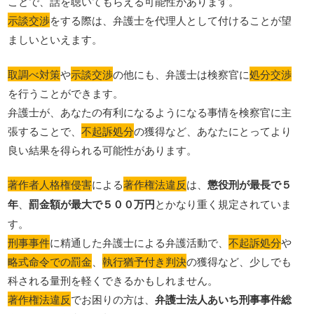
ことで、話を聴いてもらえる可能性があります。
示談交渉
をする際は、弁護士を代理人として付けることが望
ましいといえます。
取調べ対策
や
示談交渉
の他にも、弁護士は検察官に
処分交渉
を行うことができます。
弁護士が、あなたの有利になるようになる事情を検察官に主
張することで、
不起訴処分
の獲得など、あなたにとってより
良い結果を得られる可能性があります。
著作者人格権侵害
による
著作権法違反
は、
懲役刑が最長で５
年
、
罰金額が最大で５００万円
とかなり重く規定されていま
す。
刑事事件
に精通した弁護士による弁護活動で、
不起訴処分
や
略式命令での罰金
、
執行猶予付き判決
の獲得など、少しでも
科される量刑を軽くできるかもしれません。
著作権法違反
でお困りの方は、
弁護士法人あいち刑事事件総