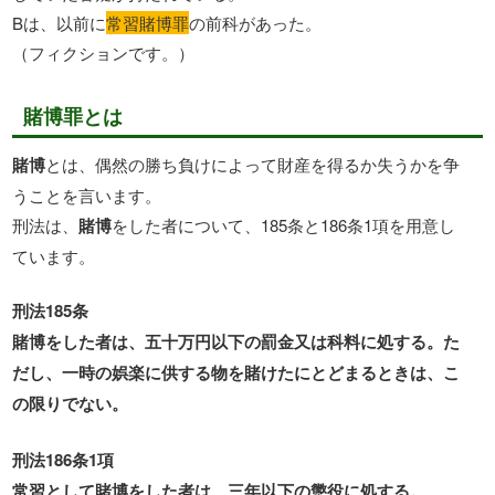
Bは、以前に
常習賭博罪
の前科があった。
（フィクションです。）
賭博罪とは
賭博
とは、偶然の勝ち負けによって財産を得るか失うかを争
うことを言います。
刑法は、
賭博
をした者について、185条と186条1項を用意し
ています。
刑法185条
賭博をした者は、五十万円以下の罰金又は科料に処する。た
だし、一時の娯楽に供する物を賭けたにとどまるときは、こ
の限りでない。
刑法186条1項
常習として賭博をした者は、三年以下の懲役に処する。