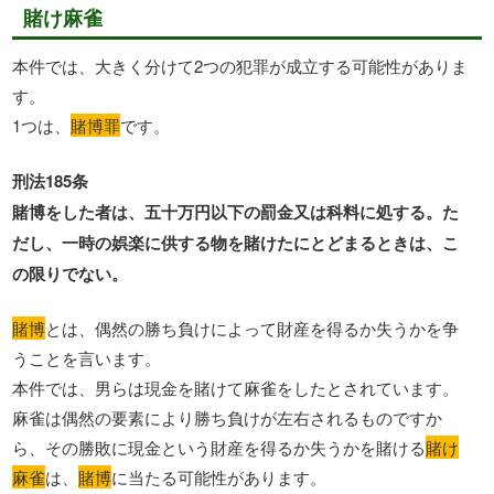
賭け麻雀
本件では、大きく分けて2つの犯罪が成立する可能性がありま
す。
1つは、
賭博罪
です。
刑法185条
賭博をした者は、五十万円以下の罰金又は科料に処する。た
だし、一時の娯楽に供する物を賭けたにとどまるときは、こ
の限りでない。
賭博
とは、偶然の勝ち負けによって財産を得るか失うかを争
うことを言います。
本件では、男らは現金を賭けて麻雀をしたとされています。
麻雀は偶然の要素により勝ち負けが左右されるものですか
ら、その勝敗に現金という財産を得るか失うかを賭ける
賭け
麻雀
は、
賭博
に当たる可能性があります。