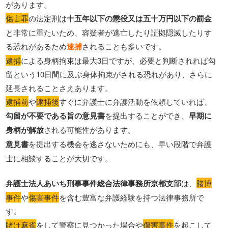
があります。
傷害罪
の法定刑は
十五年以下の懲役又は五十万円以下の罰金
と非常に重たいため、容疑者が逃亡したり証拠隠滅したりす
る恐れがあるため
逮捕
されることも多いです。
逮捕
による身柄拘束は最大3日ですが、必要と判断されれば勾
留という10日間に及ぶ身体拘束がされる恐れがあり、さらに
延長されることさえあります。
逮捕前
や
逮捕後
すぐに弁護士に弁護活動を依頼していれば、
勾留が不要である旨の意見書
を提出することができ、
早期に
身柄が解放
される可能性があります。
意見書
を提出する機会を逃さないためにも、早い段階で弁護
士に相談することが大切です。
弁護士法人あいち刑事事件総合法律事務所京都支部
は、
賭博
事件
や
傷害事件
を含む豊富な弁護経験を持つ法律事務所で
す。
賭け麻雀
をして警察に見つかった場合や
傷害事件
を起こして