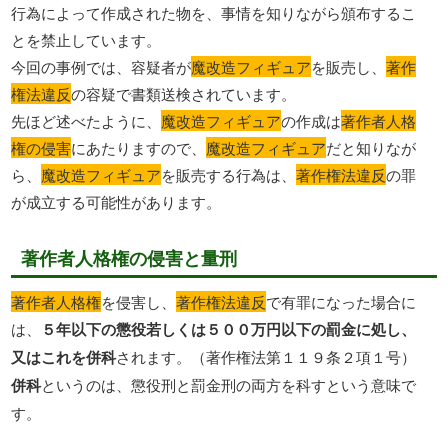
行為によって作成された物を、事情を知りながら頒布するこ
とを禁止しています。
今回の事例では、容疑者が
魔改造フィギュア
を販売し、
著作
権法違反
の容疑で書類送検されています。
先ほど述べたように、
魔改造フィギュア
の作成は
著作者人格
権の侵害
にあたりますので、
魔改造フィギュア
だと知りなが
ら、
魔改造フィギュア
を販売する行為は、
著作権法違反
の罪
が成立する可能性があります。
著作者人格権の侵害と量刑
著作者人格権
を侵害し、
著作権法違反
で有罪になった場合に
は、
５年以下の懲役若しくは５００万円以下の罰金に処し、
又はこれを併科
されます。（著作権法第１１９条２項１号）
併科
というのは、懲役刑と罰金刑の両方を科すという意味で
す。