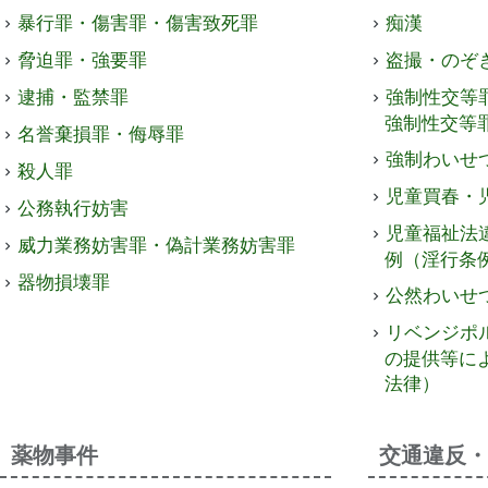
暴行罪・傷害罪・傷害致死罪
痴漢
脅迫罪・強要罪
盗撮・のぞ
逮捕・監禁罪
強制性交等
強制性交等
名誉棄損罪・侮辱罪
強制わいせ
殺人罪
児童買春・
公務執行妨害
児童福祉法
威力業務妨害罪・偽計業務妨害罪
例（淫行条
器物損壊罪
公然わいせ
リベンジポ
の提供等に
法律）
薬物事件
交通違反