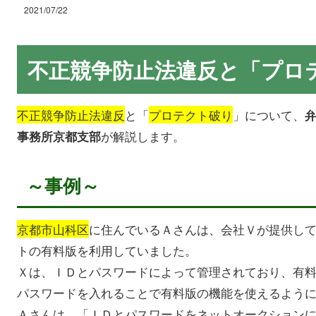
2021/07/22
不正競争防止法違反と「プロ
不正競争防止法違反
と「
プロテクト破り
」について、
が解説します。
事務所京都支部
～事例～
京都市山科区
に住んでいるＡさんは、会社Ｖが提供し
トの有料版を利用していました。
Ｘは、ＩＤとパスワードによって管理されており、有
パスワードを入れることで有料版の機能を使えるよう
Ａさんは、「ＩＤとパスワードをネットオークション