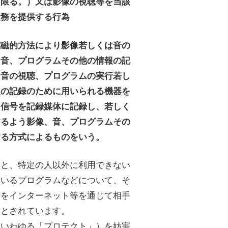
に限る。）又は影像の視聴等を当該
役務を提供する行為
電磁的方法により影像若しくは音の
、音、プログラムその他の情報の記
は音の視聴、プログラムの実行若し
報の記録のために用いられる機器を
る信号を記録媒体に記録し、若しく
するよう影像、音、プログラムその
する方式によるものをいう。
ると、特定の人以外に利用できない
ているプログラムなどについて、そ
）をインターネット等を通じて相手
つとされています。
（いわゆる「プロテクト」）を妨害