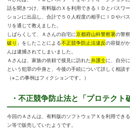
話を聞きつけ、有料版のＸを利用できるＩＤとパスワ
ションに出品し、合計で５０人程度の相手にＩＤやパ
リを通じて教えました。
しばらくして、Ａさんの自宅に
京都府山科警察署
の警
破り
」をしたことによる
不正競争防止法違反
の容疑が
んは逮捕されてしまいました。
Ａさんは、家族の依頼で接見に訪れた
弁護士
に、自分
という犯罪の中身と、今後の手続について詳しく相談
（※この事例はフィクションです。）
・不正競争防止法と「プロテクト
今回のＡさんは、有料版のソフトウェアＸを利用でき
ン等で販売していたようです。