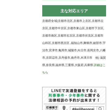
主な対応エリア
京都府全域(京都市北区,京都市上京区,京都市左
京区,京都市中京区,京都市東山区,京都市下京区,
京都市南区,京都市右京区,京都市伏見区,京都市
山科区,京都市西京区 ,福知山市,舞鶴市,綾部市,宇
治市,宮津市,亀岡市,城陽市,向日市,長岡京市,八幡
市,京田辺市,京丹後市,南丹市,木津川市 他) 滋賀
県,奈良県,福井県,三重県,大阪府,兵庫県
詳細はこ
ちら