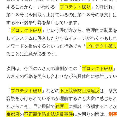
することから、いわゆる「
プロテクト破り
」と呼ばれ
第１８号（今回取り上げているのは第１８号の条文）
する不正競争行為を禁止しています。
「
プロテクト破り
」という呼び方から、物理的に制限
してシステムに侵入したりするイメージがわくかもし
スワードを提供するといった行為でも「
プロテクト破
ることに注意が必要です。
次回は、今回のＡさんの事例がこの「
プロテクト破り
Ａさんの行為を照らし合わせながら具体的に検討して
「
プロテクト破り
」などの
不正競争防止法違反
は、条
容疑をかけられているのか理解するにも大変に感じら
だからこそ、早い段階で
弁護士
に相談・依頼すること
京都府
の
不正競争防止法違反事件
にお困りの際は、
刑