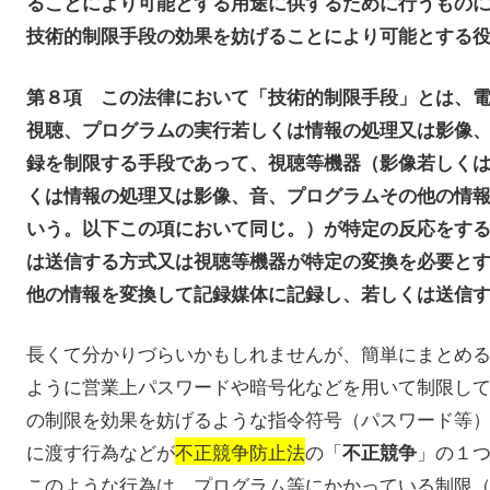
ることにより可能とする用途に供するために行うもの
技術的制限手段の効果を妨げることにより可能とする
第８項 この法律において「技術的制限手段」とは、
視聴、プログラムの実行若しくは情報の処理又は影像
録を制限する手段であって、視聴等機器（影像若しく
くは情報の処理又は影像、音、プログラムその他の情
いう。以下この項において同じ。）が特定の反応をす
は送信する方式又は視聴等機器が特定の変換を必要と
他の情報を変換して記録媒体に記録し、若しくは送信
長くて分かりづらいかもしれませんが、簡単にまとめ
ように営業上パスワードや暗号化などを用いて制限し
の制限を効果を妨げるような指令符号（パスワード等
に渡す行為などが
不正競争防止法
の「
」の１
不正競争
このような行為は、プログラム等にかかっている制限