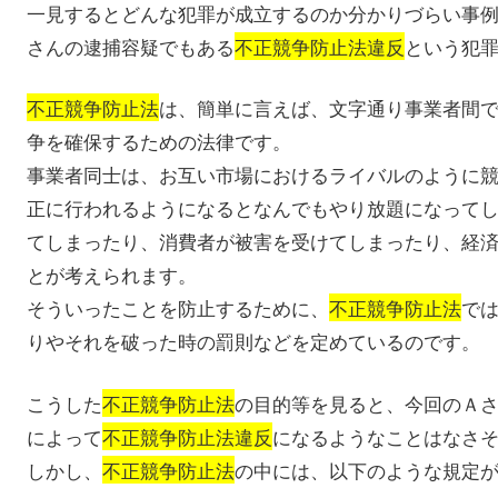
一見するとどんな犯罪が成立するのか分かりづらい事
さんの逮捕容疑でもある
不正競争防止法違反
という犯
不正競争防止法
は、簡単に言えば、文字通り事業者間
争を確保するための法律です。
事業者同士は、お互い市場におけるライバルのように
正に行われるようになるとなんでもやり放題になって
てしまったり、消費者が被害を受けてしまったり、経
とが考えられます。
そういったことを防止するために、
不正競争防止法
で
りやそれを破った時の罰則などを定めているのです。
こうした
不正競争防止法
の目的等を見ると、今回のＡ
によって
不正競争防止法違反
になるようなことはなさ
しかし、
不正競争防止法
の中には、以下のような規定