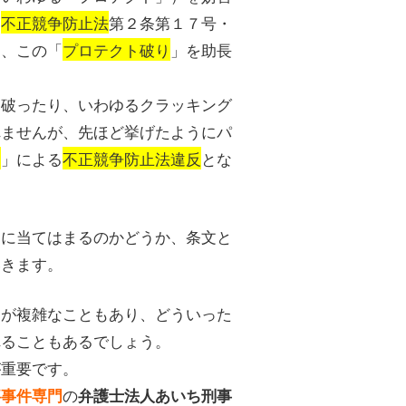
、
不正競争防止法
第２条第１７号・
は、この「
プロテクト破り
」を助長
を破ったり、いわゆるクラッキング
れませんが、先ほど挙げたようにパ
り
」による
不正競争防止法違反
とな
」に当てはまるのかどうか、条文と
いきます。
文が複雑なこともあり、どういった
れることもあるでしょう。
が重要です。
の
事事件専門
弁護士法人あいち刑事