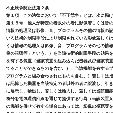
不正競争防止法第２条
第１項 この法律において「不正競争」とは、次に掲
第１８号 他人が特定の者以外の者に影像若しくは音
情報の処理又は影像、音、プログラムその他の情報の
いる技術的制限手段により制限されている影像若しく
くは情報の処理又は影像、音、プログラムその他の情
像の視聴等」という。）を当該技術的制限手段の効果
を有する装置（当該装置を組み込んだ機器及び当該装
てることができるものを含む。）、当該機能を有する
プログラムと組み合わされたものを含む。）若しくは
は記憶した機器を当該特定の者以外の者に譲渡し、引
に展示し、輸出し、若しくは輸入し、若しくは当該機
符号を電気通信回線を通じて提供する行為（当該装置
の機能を併せて有する場合にあっては、影像の視聴等