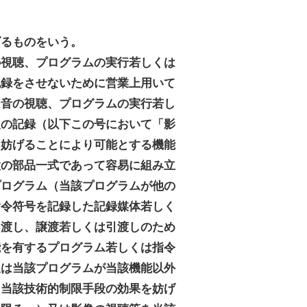
げるものをいう。
の視聴、プログラムの実行若しくは
記録をさせないために営業上用いて
は音の視聴、プログラムの実行若し
報の記録（以下この号において「影
を妨げることにより可能とする機能
置の部品一式であって容易に組み立
プログラム（当該プログラムが他の
指令符号を記録した記録媒体若しく
き渡し、譲渡若しくは引渡しのため
能を有するプログラム若しくは指令
又は当該プログラムが当該機能以外
を当該技術的制限手段の効果を妨げ