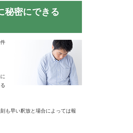
に秘密にできる
事件
ま
校に
ける
一刻も早い釈放と場合によっては報