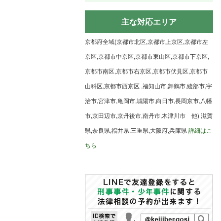
主な対応エリア
京都府全域(京都市北区,京都市上京区,京都市左
京区,京都市中京区,京都市東山区,京都市下京区,
京都市南区,京都市右京区,京都市伏見区,京都市
山科区,京都市西京区 ,福知山市,舞鶴市,綾部市,宇
治市,宮津市,亀岡市,城陽市,向日市,長岡京市,八幡
市,京田辺市,京丹後市,南丹市,木津川市 他) 滋賀
県,奈良県,福井県,三重県,大阪府,兵庫県
詳細はこ
ちら