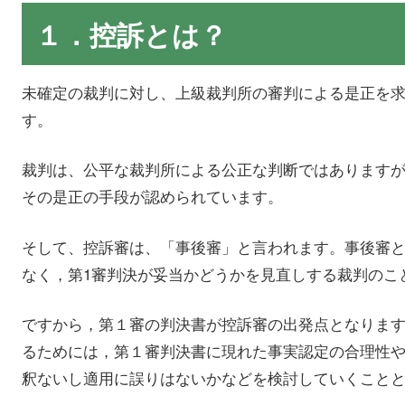
１．控訴とは？
未確定の裁判に対し、上級裁判所の審判による是正を
す。
裁判は、公平な裁判所による公正な判断ではあります
その是正の手段が認められています。
そして、控訴審は、「事後審」と言われます。事後審
なく，第1審判決が妥当かどうかを見直しする裁判のこ
ですから，第１審の判決書が控訴審の出発点となります
るためには，第１審判決書に現れた事実認定の合理性
釈ないし適用に誤りはないかなどを検討していくこと