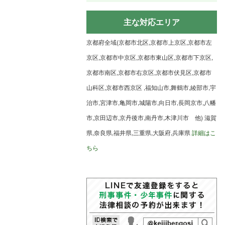
主な対応エリア
京都府全域(京都市北区,京都市上京区,京都市左
京区,京都市中京区,京都市東山区,京都市下京区,
京都市南区,京都市右京区,京都市伏見区,京都市
山科区,京都市西京区 ,福知山市,舞鶴市,綾部市,宇
治市,宮津市,亀岡市,城陽市,向日市,長岡京市,八幡
市,京田辺市,京丹後市,南丹市,木津川市 他) 滋賀
県,奈良県,福井県,三重県,大阪府,兵庫県
詳細はこ
ちら