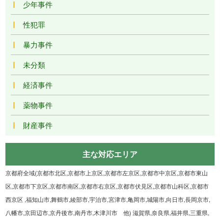
少年事件
性犯罪
暴力事件
未分類
経済事件
薬物事件
財産事件
主な対応エリア
京都府全域(京都市北区,京都市上京区,京都市左京区,京都市中京区,京都市東山
区,京都市下京区,京都市南区,京都市右京区,京都市伏見区,京都市山科区,京都市
西京区 ,福知山市,舞鶴市,綾部市,宇治市,宮津市,亀岡市,城陽市,向日市,長岡京市,
八幡市,京田辺市,京丹後市,南丹市,木津川市 他) 滋賀県,奈良県,福井県,三重県,