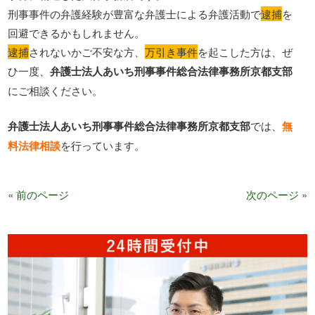
刑事事件の弁護経験が豊富な弁護士による弁護活動で
逮捕
を
回避できるかもしれません。
逮捕
されないかご不安な方、
万引き事件
を起こした方は、ぜ
ひ一度、
弁護士法人あいち刑事事件総合法律事務所京都支部
にご相談ください。
弁護士法人あいち刑事事件総合法律事務所京都支部
では、
無
料法律相談
を行っています。
« 前のページ
次のページ »