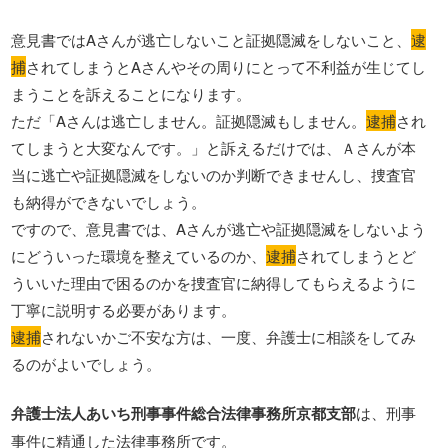
意見書ではAさんが逃亡しないこと証拠隠滅をしないこと、
逮
捕
されてしまうとAさんやその周りにとって不利益が生じてし
まうことを訴えることになります。
ただ「Aさんは逃亡しません。証拠隠滅もしません。
逮捕
され
てしまうと大変なんです。」と訴えるだけでは、Ａさんが本
当に逃亡や証拠隠滅をしないのか判断できませんし、捜査官
も納得ができないでしょう。
ですので、意見書では、Aさんが逃亡や証拠隠滅をしないよう
にどういった環境を整えているのか、
逮捕
されてしまうとど
ういいた理由で困るのかを捜査官に納得してもらえるように
丁寧に説明する必要があります。
逮捕
されないかご不安な方は、一度、弁護士に相談をしてみ
るのがよいでしょう。
弁護士法人あいち刑事事件総合法律事務所京都支部
は、刑事
事件に精通した法律事務所です。