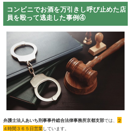
コンビニでお酒を万引きし呼び止めた店
員を殴って逃走した事例④
弁護士法人あいち刑事事件総合法律事務所京都支部
では、
２
４時間３６５日営業
しています。