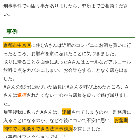
刑事事件でお困り事がありましたら、弊所までご相談くださ
い。
事例
京都市中京区
に住むAさんは近所のコンビニにお酒を買いに行
ったところ、お財布を家に忘れたことに気づきました。
取りに帰ることを面倒に思ったAさんはビールなどアルコール
飲料５点をカバンにしまい、お会計をすることなく店を出ま
した。
Aさんの犯行に気づいた店員はAさんを呼び止めたところ、A
さんは
逮捕
されたくない一心から店員を殴って逃げ帰りまし
た。
帰宅後我に返ったAさんは、
逮捕
されてしまうのか、刑務所に
入ることになるのか、など今後について不安に思い、
お盆期
間中でも相談をできる法律事務所
を探しました。
（事例はフィクションです。）