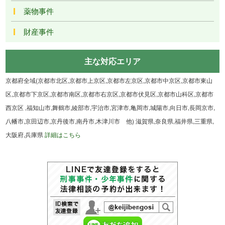
薬物事件
財産事件
主な対応エリア
京都府全域(京都市北区,京都市上京区,京都市左京区,京都市中京区,京都市東山
区,京都市下京区,京都市南区,京都市右京区,京都市伏見区,京都市山科区,京都市
西京区 ,福知山市,舞鶴市,綾部市,宇治市,宮津市,亀岡市,城陽市,向日市,長岡京市,
八幡市,京田辺市,京丹後市,南丹市,木津川市 他) 滋賀県,奈良県,福井県,三重県,
大阪府,兵庫県
詳細はこちら