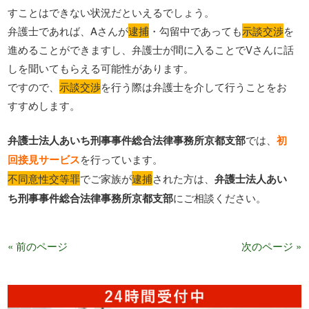
すことはできない状況だといえるでしょう。
弁護士であれば、Aさんが
逮捕
・勾留中であっても
示談交渉
を
進めることができますし、弁護士が間に入ることでVさんに話
しを聞いてもらえる可能性があります。
ですので、
示談交渉
を行う際は弁護士を介して行うことをお
すすめします。
弁護士法人あいち刑事事件総合法律事務所京都支部
では、
初
回接見サービス
を行っています。
不同意性交等罪
でご家族が
逮捕
された方は、
弁護士法人あい
ち刑事事件総合法律事務所京都支部
にご相談ください。
« 前のページ
次のページ »