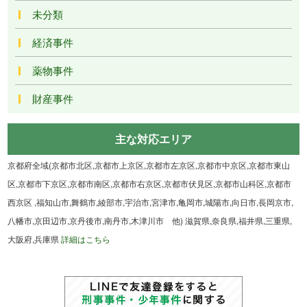
未分類
経済事件
薬物事件
財産事件
主な対応エリア
京都府全域(京都市北区,京都市上京区,京都市左京区,京都市中京区,京都市東山
区,京都市下京区,京都市南区,京都市右京区,京都市伏見区,京都市山科区,京都市
西京区 ,福知山市,舞鶴市,綾部市,宇治市,宮津市,亀岡市,城陽市,向日市,長岡京市,
八幡市,京田辺市,京丹後市,南丹市,木津川市 他) 滋賀県,奈良県,福井県,三重県,
大阪府,兵庫県
詳細はこちら