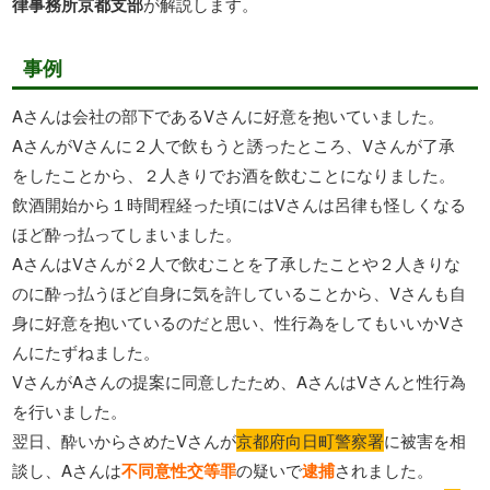
律事務所京都支部
が解説します。
事例
Aさんは会社の部下であるVさんに好意を抱いていました。
AさんがVさんに２人で飲もうと誘ったところ、Vさんが了承
をしたことから、２人きりでお酒を飲むことになりました。
飲酒開始から１時間程経った頃にはVさんは呂律も怪しくなる
ほど酔っ払ってしまいました。
AさんはVさんが２人で飲むことを了承したことや２人きりな
のに酔っ払うほど自身に気を許していることから、Vさんも自
身に好意を抱いているのだと思い、性行為をしてもいいかVさ
んにたずねました。
VさんがAさんの提案に同意したため、AさんはVさんと性行為
を行いました。
翌日、酔いからさめたVさんが
京都府向日町警察署
に被害を相
談し、Aさんは
不同意性交等罪
の疑いで
逮捕
されました。