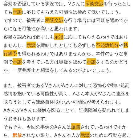
容疑を否認している状況では、Vさんに
示談交渉
を行ったとし
ても
示談
に応じてもらえる可能性は極めて低いでしょう。
ですので、被害者に
示談交渉
を行う場合には容疑を認めてか
らになる可能性が高いと思われます。
容疑を認めれば必ずしも
示談
に応じてもらえるわけではあり
ませんし、
示談
を締結したとしても必ずしも
不起訴処分
や
執
行猶予
を得られるわけではありませんから、本件のような事
例で
示談
を考えている方は容疑を認めて
示談
をするのかどう
か、一度弁護士と相談をしてみるのがよいでしょう。
また、被害者であるVさんがAさんに対して恐怖心や強い処罰
感情を抱いている可能性が高く、Aさん本人がVさんに連絡を
取ろうとしても連絡自体取れない可能性が考えられます。
AさんがVさんに接触を図ることで、証拠隠滅を疑われてしま
うおそれもあります。
そもそも、今回の事例のAさんは
逮捕
されているわけですか
ら、
釈放
されない限り、Aさん本人が
示談
のために行動を起こ