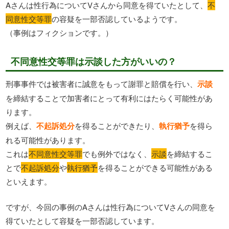
Aさんは性行為についてVさんから同意を得ていたとして、
不
同意性交等罪
の容疑を一部否認しているようです。
（事例はフィクションです。）
不同意性交等罪は示談した方がいいの？
刑事事件では被害者に誠意をもって謝罪と賠償を行い、
示談
を締結することで加害者にとって有利にはたらく可能性があ
ります。
例えば、
不起訴処分
を得ることができたり、
執行猶予
を得ら
れる可能性があります。
これは
不同意性交等罪
でも例外ではなく、
示談
を締結するこ
とで
不起訴処分
や
執行猶予
を得ることができる可能性がある
といえます。
ですが、今回の事例のAさんは性行為についてVさんの同意を
得ていたとして容疑を一部否認しています。