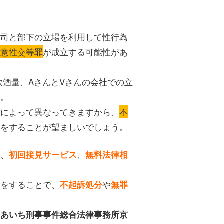
上司と部下の立場を利用して性行為
同意性交等罪
が成立する可能性があ
飲酒量、AさんとVさんの会社での立
う。
例によって異なってきますから、
不
談をすることが望ましいでしょう。
は、
、
初回接見サービス
無料法律相
談をすることで、
や
不起訴処分
無罪
人あいち刑事事件総合法律事務所京