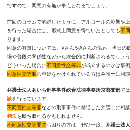
ですので、同意の有無が争点となるでしょう。
前回のコラムで解説したように、アルコールの影響や
を行った場合には、形式上同意を得ていたとしても
不
ります。
同意の有無については、VさんやAさんの供述、当日の
場や普段の関係性などから総合的に判断されるでしょ
どういった場合に
不同意性交等罪
が成立するのかは事
同意性交等罪
の容疑をかけられている方は弁護士に相
で
弁護士法人あいち刑事事件総合法律事務所京都支部
を行っています。
談
不同意性交等罪
などの刑事事件に精通した弁護士に相
を勝ち取れるかもしれません。
判決
不同意性交等罪で
お困りの方は、ぜひ一度、
弁護士法