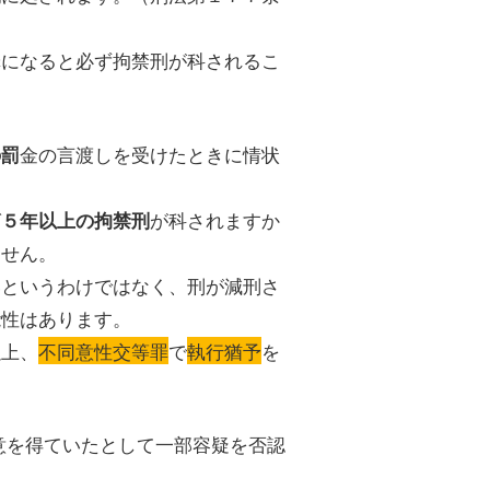
罪になると必ず拘禁刑が科されるこ
金の言渡しを受けたときに情状
の罰
）
ば
が科されますか
５年以上の拘禁刑
ません。
いというわけではなく、刑が減刑さ
能性はあります。
以上、
不同意性交等罪
で
執行猶予
を
意を得ていたとして一部容疑を否認