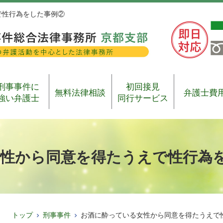
で性行為をした事例②
刑事事件に
初回接見
無料法律相談
弁護士費
強い弁護士
同行サービス
性から同意を得たうえで性行為
トップ
刑事事件
お酒に酔っている女性から同意を得たうえで