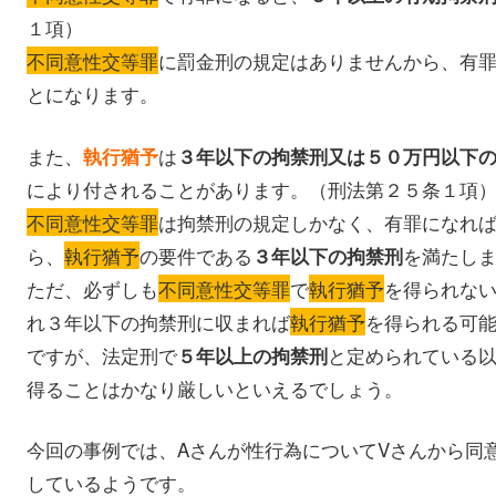
１項）
不同意性交等罪
に罰金刑の規定はありませんから、有
とになります。
また、
は
執行猶予
３年以下の拘禁刑又は５０万円以下
により付されることがあります。（刑法第２５条１項
不同意性交等罪
は拘禁刑の規定しかなく、有罪になれ
ら、
執行猶予
の要件である
を満たし
３年以下の拘禁刑
ただ、必ずしも
不同意性交等罪
で
執行猶予
を得られな
れ３年以下の拘禁刑に収まれば
執行猶予
を得られる可
ですが、法定刑で
と定められている
５年以上の拘禁刑
得ることはかなり厳しいといえるでしょう。
今回の事例では、Aさんが性行為についてVさんから同
しているようです。