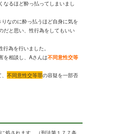
くなるほど酔っ払ってしまいまし
きりなのに酔っ払うほど自身に気を
のだと思い、性行為をしてもいい
と性行為を行いました。
害を相談し、Aさんは
不同意性交等
て、
不同意性交等罪
の容疑を一部否
に処されます。（刑法第１７７条
刑