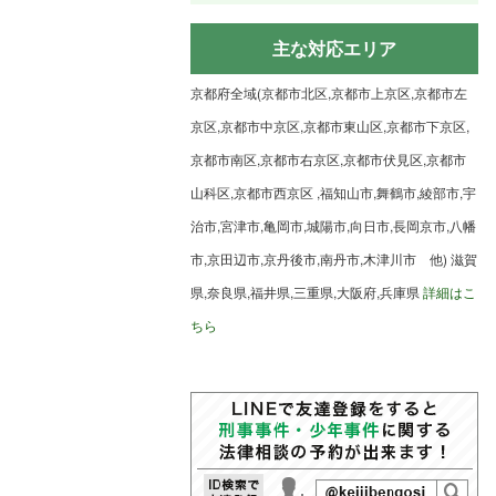
主な対応エリア
京都府全域(京都市北区,京都市上京区,京都市左
京区,京都市中京区,京都市東山区,京都市下京区,
京都市南区,京都市右京区,京都市伏見区,京都市
山科区,京都市西京区 ,福知山市,舞鶴市,綾部市,宇
治市,宮津市,亀岡市,城陽市,向日市,長岡京市,八幡
市,京田辺市,京丹後市,南丹市,木津川市 他) 滋賀
県,奈良県,福井県,三重県,大阪府,兵庫県
詳細はこ
ちら