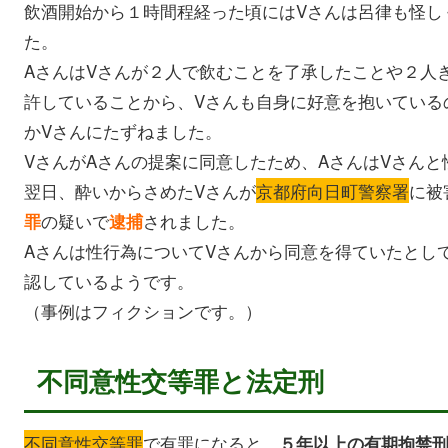
飲酒開始から１時間程経った頃にはVさんは呂律も怪し
た。
AさんはVさんが２人で飲むことを了承したことや２人
許していることから、Vさんも自身に好意を抱いている
かVさんにたずねました。
VさんがAさんの提案に同意したため、AさんはVさん
翌日、酔いからさめたVさんが
京都府向日町警察署
に被
の疑いで
されました。
罪
逮捕
Aさんは性行為についてVさんから同意を得ていたとし
認しているようです。
（事例はフィクションです。）
不同意性交等罪と法定刑
不同意性交等罪
で有罪になると、
５年以上の有期拘禁