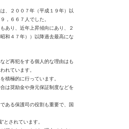
数は、２００７年（平成１９年）以
万９，６６７人でした。
ともあり、近年上昇傾向にあり、２
（昭和４７年））以降過去最高にな
癖など再犯をする個人的な理由はも
言われています。
んを積極的に行っています。
場合は奨励金や身元保証制度などを
アである保護司の役割も重要で、国
職”とされています。