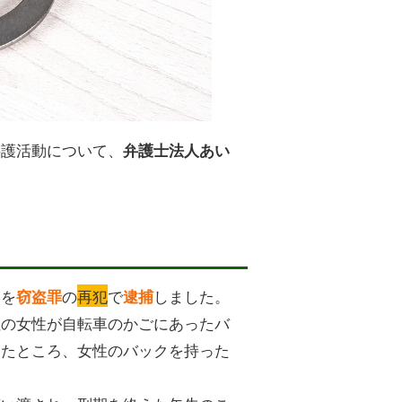
弁護活動について、
弁護士法人あい
）を
の
再犯
で
しました。
窃盗罪
逮捕
住の女性が自転車のかごにあったバ
したところ、女性のバックを持った