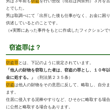
男は３年前も
窃盗
を行い懲役（現在は拘禁刑）３月を
とでした。
男は取調べにて「出所した後も仕事がなく、お金に困
供述しているとのことです。
（※実際にあった事件をもとに作成したフィクションで
窃盗罪は？
窃盗罪
とは、下記のように規定されています。
「他人の財物を窃取した者は、窃盗の罪とし、１０年
（刑法第２３５条）
金に処する。」
窃盗
は他人の財物をその意思に反して、略取し、自分
ます。
住居に侵入する泥棒やすりなど、ひそかに略取する場
に公然と略取する場合もあります。