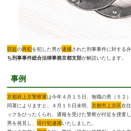
窃盗
の
再犯
を犯した男が
逮捕
された刑事事件に対する
が解説いたします。
ち刑事事件総合法律事務京都支部
事例
京都府上京警察署
は今年４月１５日、無職の男（５２
同署によりますと、４月１５日未明、
京都市上京区
在
ックをひったくられ、通報を受けた警察が付近を捜査
男を発見し、
現行犯逮捕
いたしました。