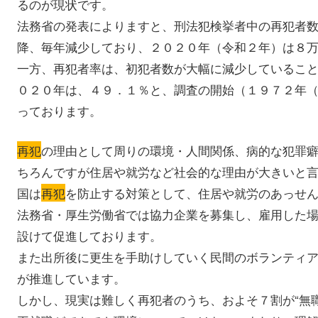
るのが現状です。
法務省の発表によりますと、刑法犯検挙者中の再犯者
降、毎年減少しており、２０２０年（令和２年）は８
一方、再犯者率は、初犯者数が大幅に減少しているこ
０２０年は、４９．１％と、調査の開始（１９７２年
っております。
再犯
の理由として周りの環境・人間関係、病的な犯罪
ちろんですが住居や就労など社会的な理由が大きいと
国は
再犯
を防止する対策として、住居や就労のあっせ
法務省・厚生労働省では協力企業を募集し、雇用した
設けて促進しております。
また出所後に更生を手助けしていく民間のボランティ
が推進しています。
しかし、現実は難しく再犯者のうち、およそ７割が“無