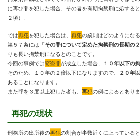
に再び罪を犯した場合、その者を有期拘禁刑に処する
２項）。
では
再犯
を犯した場合は、
再犯
の罰則はどのようにな
第５７条には
「その罪について定めた拘禁刑の長期の
りも長い拘禁刑になるとのことです。
今回の事例では
窃盗罪
が成立した場合、
１０年以下の
そのため、１０年の２倍以下になりますので、
２０年
あることになります。
また罪を３度以上犯した者も、
再犯
の例によるとあり
再犯の現状
刑務所の出所後の
再犯
の割合が半数近くに上っている