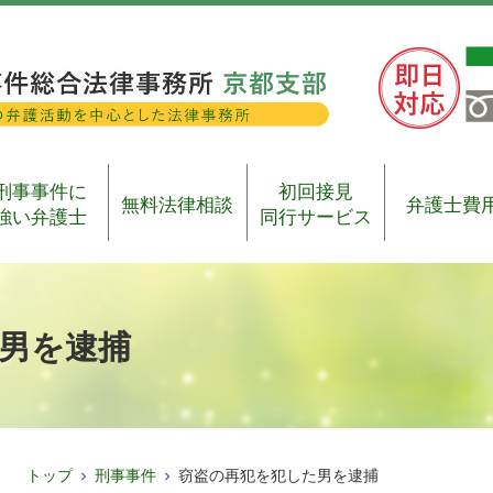
刑事事件に
初回接見
無料法律相談
弁護士費
強い弁護士
同行サービス
男を逮捕
トップ
刑事事件
窃盗の再犯を犯した男を逮捕