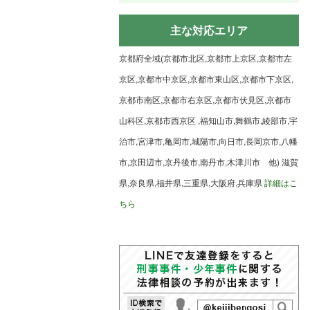
主な対応エリア
京都府全域(京都市北区,京都市上京区,京都市左
京区,京都市中京区,京都市東山区,京都市下京区,
京都市南区,京都市右京区,京都市伏見区,京都市
山科区,京都市西京区 ,福知山市,舞鶴市,綾部市,宇
治市,宮津市,亀岡市,城陽市,向日市,長岡京市,八幡
市,京田辺市,京丹後市,南丹市,木津川市 他) 滋賀
県,奈良県,福井県,三重県,大阪府,兵庫県
詳細はこ
ちら