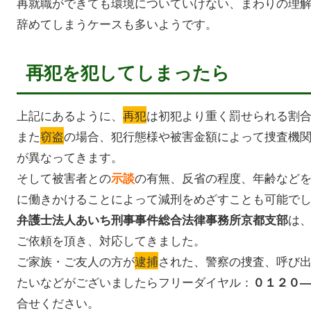
再就職ができても環境についていけない、まわりの理
辞めてしまうケースも多いようです。
再犯を犯してしまったら
上記にあるように、
再犯
は初犯より重く罰せられる割
また
窃盗
の場合、犯行態様や被害金額によって捜査機
が異なってきます。
そして被害者との
の有無、反省の程度、年齢など
示談
に働きかけることによって減刑をめざすことも可能で
は
弁護士法人あいち刑事事件総合法律事務所京都支部
ご依頼を頂き、対応してきました。
ご家族・ご友人の方が
逮捕
された、警察の捜査、呼び
たいなどがございましたらフリーダイヤル：
０１２０
合せください。