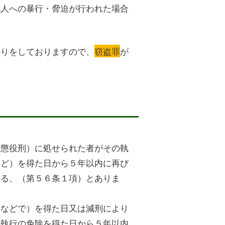
他人への暴行・脅迫が行われた場合
。
くりをしておりますので、
窃盗罪
が
。
は懲役刑）に処せられた者がその執
など）を得た日から５年以内に再び
する、（第５６条１項）とありま
赦などで）を得た日又は減刑により
の執行の免除を得た日から５年以内