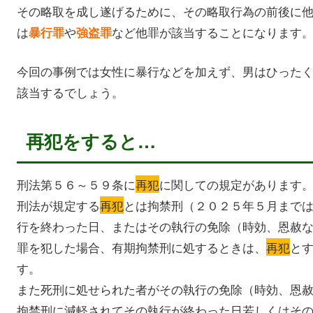
その略取を成し遂げるために、その略取行為の前後に
は
や
など他罪が該当することになります
暴行罪
強盗罪
今回の事例では女性に暴行などを加えず、男はひった
該当するでしょう。
再犯をすると…
刑法第５６～５９条に
再犯
に関しての規定があります
刑法が規定する
再犯
とは拘禁刑（２０２５年５月まで
行を終わった日、またはその執行の免除（時効、恩赦
罪を犯した場合、有期拘禁刑に処するときは、
再犯
と
す。
また死刑に処せられた者がその執行の免除（時効、恩
拘禁刑に減軽されてその執行が終わった日若しくはそ