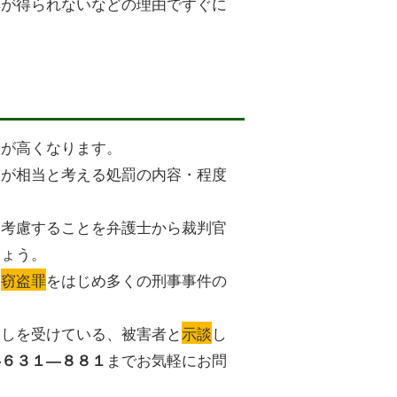
解が得られないなどの理由ですぐに
合が高くなります。
関が相当と考える処罰の内容・程度
を考慮することを弁護士から裁判官
しょう。
、
窃盗罪
をはじめ多くの刑事事件の
出しを受けている、被害者と
示談
し
までお気軽にお問
―６３１―８８１