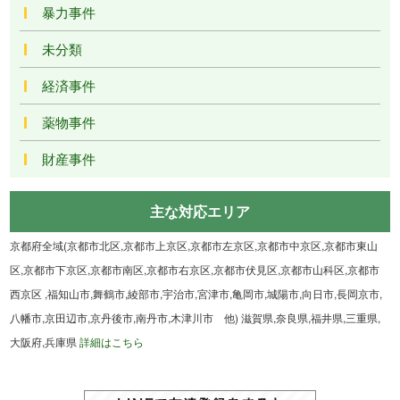
暴力事件
未分類
経済事件
薬物事件
財産事件
主な対応エリア
京都府全域(京都市北区,京都市上京区,京都市左京区,京都市中京区,京都市東山
区,京都市下京区,京都市南区,京都市右京区,京都市伏見区,京都市山科区,京都市
西京区 ,福知山市,舞鶴市,綾部市,宇治市,宮津市,亀岡市,城陽市,向日市,長岡京市,
八幡市,京田辺市,京丹後市,南丹市,木津川市 他) 滋賀県,奈良県,福井県,三重県,
大阪府,兵庫県
詳細はこちら