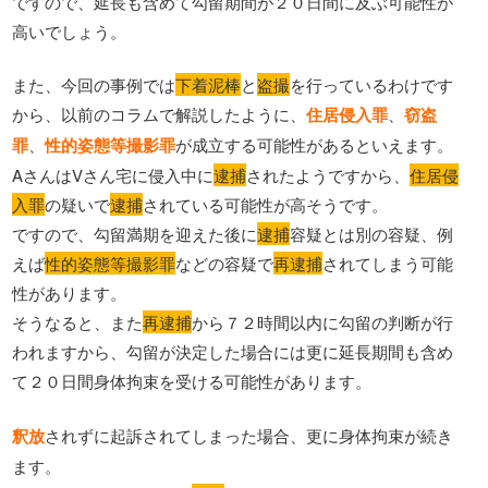
ですので、延長も含めて勾留期間が２０日間に及ぶ可能性が
高いでしょう。
また、今回の事例では
下着泥棒
と
盗撮
を行っているわけです
から、以前のコラムで解説したように、
住居侵入罪
、
窃盗
罪
、
性的姿態等撮影罪
が成立する可能性があるといえます。
AさんはVさん宅に侵入中に
逮捕
されたようですから、
住居侵
入罪
の疑いで
逮捕
されている可能性が高そうです。
ですので、勾留満期を迎えた後に
逮捕
容疑とは別の容疑、例
えば
性的姿態等撮影罪
などの容疑で
再逮捕
されてしまう可能
性があります。
そうなると、また
再逮捕
から７２時間以内に勾留の判断が行
われますから、勾留が決定した場合には更に延長期間も含め
て２０日間身体拘束を受ける可能性があります。
釈放
されずに起訴されてしまった場合、更に身体拘束が続き
ます。