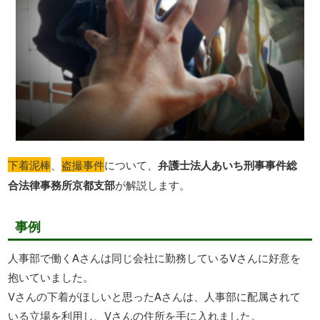
下着泥棒
、
盗撮事件
について、
弁護士法人あいち刑事事件総
合法律事務所京都支部
が解説します。
事例
人事部で働くAさんは同じ会社に勤務しているVさんに好意を
抱いていました。
Vさんの下着がほしいと思ったAさんは、人事部に配属されて
いる立場を利用し、Vさんの住所を手に入れました。