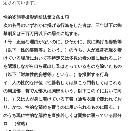
定されています。
性的姿態等撮影処罰法第２条１項
次の各号のいずれかに掲げる行為をした者は、三年以下の拘
禁刑又は三百万円以下の罰金に処する。
１号 正当な理由がないのに、ひそかに、次に掲げる姿態等
（以下「性的姿態等」という。）のうち、人が通常衣服を着
けている場所において不特定又は多数の者の目に触れること
を認識しながら自ら露出し又はとっているものを除いたもの
（以下「対象性的姿態等」という。）を撮影する行為
イ 人の性的な部位（性器若しくは肛こう門若しくはこれら
の周辺部、臀でん部又は胸部をいう。以下このイにおいて同
じ。）又は人が身に着けている下着（通常衣服で覆われてお
り、かつ、性的な部位を覆うのに用いられるものに限る。）
のうち現に性的な部位を直接若しくは間接に覆っている部分
ロ （省略）