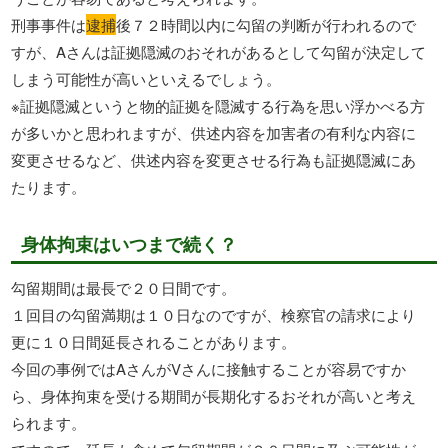
刑事事件は
逮捕
後７２時間以内に勾留の判断が行われるので
すが、Aさんは証拠隠滅のおそれがあるとして勾留が決定して
しまう可能性が高いといえるでしょう。
※証拠隠滅というと物的証拠を隠滅する行為を思い浮かべる方
が多いかと思われますが、供述内容を加害者の有利な内容に
変更させるなど、供述内容を変更させる行為も証拠隠滅にあ
たります。
身体拘束はいつまで続く？
勾留期間は最長で２０日間です。
１回目の勾留満期は１０日なのですが、検察官の請求により
更に１０日間延長されることがあります。
今回の事例ではAさんがVさんに接触することが容易ですか
ら、身体拘束を受ける期間が長期化するおそれが高いと考え
られます。