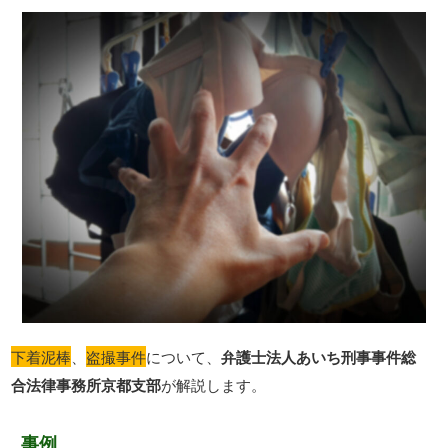
下着泥棒
、
盗撮事件
について、
弁護士法人あいち刑事事件総
合法律事務所京都支部
が解説します。
事例