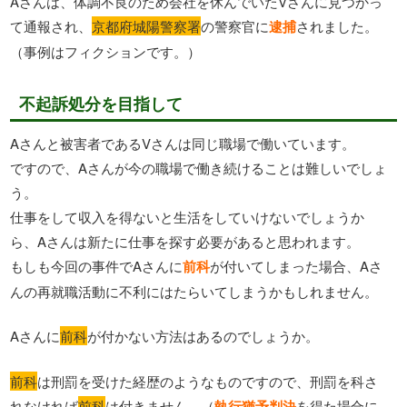
Aさんは、体調不良のため会社を休んでいたVさんに見つかっ
て通報され、
京都府城陽警察署
の警察官に
逮捕
されました。
（事例はフィクションです。）
不起訴処分を目指して
Aさんと被害者であるVさんは同じ職場で働いています。
ですので、Aさんが今の職場で働き続けることは難しいでしょ
う。
仕事をして収入を得ないと生活をしていけないでしょうか
ら、Aさんは新たに仕事を探す必要があると思われます。
もしも今回の事件でAさんに
前科
が付いてしまった場合、Aさ
んの再就職活動に不利にはたらいてしまうかもしれません。
Aさんに
前科
が付かない方法はあるのでしょうか。
前科
は刑罰を受けた経歴のようなものですので、刑罰を科さ
れなければ
前科
は付きません。（
執行猶予判決
を得た場合に