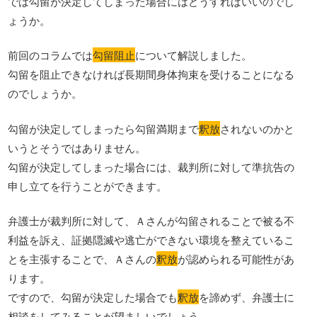
では勾留が決定してしまった場合にはどうすればいいのでし
ょうか。
前回のコラムでは
勾留阻止
について解説しました。
勾留を阻止できなければ長期間身体拘束を受けることになる
のでしょうか。
勾留が決定してしまったら勾留満期まで
釈放
されないのかと
いうとそうではありません。
勾留が決定してしまった場合には、裁判所に対して準抗告の
申し立てを行うことができます。
弁護士が裁判所に対して、Ａさんが勾留されることで被る不
利益を訴え、証拠隠滅や逃亡ができない環境を整えているこ
とを主張することで、Ａさんの
釈放
が認められる可能性があ
ります。
ですので、勾留が決定した場合でも
釈放
を諦めず、弁護士に
相談をしてみることが望ましいでしょう。