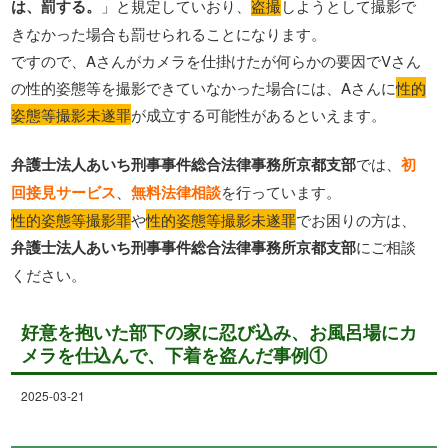
は、罰する。
」と規定していおり、
盗撮
しようとして撮影で
きなかった場合も罰せられることになります。
ですので、Aさんがカメラを仕掛けたが何らかの要因でVさん
の性的姿態等を撮影できていなかった場合には、Aさんに
性的
姿態等撮影未遂罪
が成立する可能性があるといえます。
弁護士法人あいち刑事事件総合法律事務所京都支部
では、
初
回接見サービス
、
無料法律相談
を行っています。
性的姿態等撮影罪
や
性的姿態等撮影未遂罪
でお困りの方は、
弁護士法人あいち刑事事件総合法律事務所京都支部
にご相談
ください。
好意を抱いた部下の家に忍び込み、お風呂場にカ
メラを仕込んで、下着を盗んだ事例①
2025-03-21