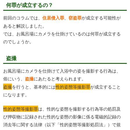
何罪が成立するの？
前回のコラムでは、
住居侵入罪
、
窃盗罪
が成立する可能性が
あると解説しました。
では、お風呂場にカメラを仕掛けているのは何罪が成立する
のでしょうか。
盗撮
お風呂場にカメラを仕掛けて入浴中の姿を撮影する行為は、
俗にいう、
盗撮
にあたると考えられます。
盗撮
を行うと、基本的には
性的姿態等撮影罪
が成立すること
になります。
性的姿態等撮影罪
は、性的な姿態を撮影する行為等の処罰及
び押収物に記録された性的な姿態の影像に係る電磁的記録の
消去等に関する法律（以下「性的姿態等撮影処罰法」）で規