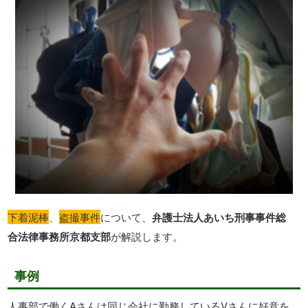
下着泥棒
、
盗撮事件
について、
弁護士法人あいち刑事事件総
合法律事務所京都支部
が解説します。
事例
人事部で働くAさんは同じ会社に勤務しているVさんに好意を