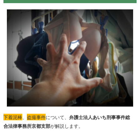
下着泥棒
、
盗撮事件
について、
弁護士法人あいち刑事事件総
合法律事務所京都支部
が解説します。