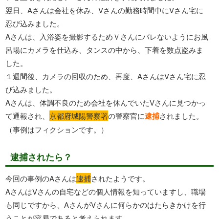
翌日、Aさんは会社を休み、Vさんの勤務時間中にVさん宅に
忍び込みました。
Aさんは、入浴姿を撮影するためＶさんにバレないようにお風
呂場にカメラを仕込み、タンスの中から、下着を数点盗みま
した。
１週間後、カメラの回収のため、再度、AさんはVさん宅に忍
び込みました。
Aさんは、体調不良のため会社を休んでいたVさんに見つかっ
て通報され、
京都府城陽警察署
の警察官に
逮捕
されました。
（事例はフィクションです。）
逮捕されたら？
今回の事例のAさんは
逮捕
されたようです。
AさんはVさんの自宅などの個人情報を知っていますし、職場
も同じですから、AさんがVさんに何らかのはたらきかけを行
うことが容易であると考えられます。