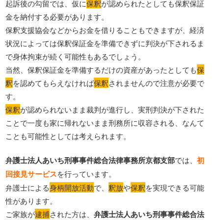
起訴後の勾留では、仮に
保釈
が認められたとしても保釈保証
金を納付する必要があります。
保釈支援協会などからお金を借りることもできますが、経済
状況によっては保釈保証金を準備できずに判決が下されるま
で身体拘束が続く可能性もあるでしょう。
当然、保釈保証金を準備するだけの資産があったとしても
保
釈
を認めてもらえなければ
保釈
されませんので注意が必要で
す。
保釈
が認められないまま裁判が進行し、実刑判決が下された
ことで一度も家に帰れないまま刑務所に収容される、なんて
ことも可能性としては考えられます。
弁護士法人あいち刑事事件総合法律事務所京都支部
では、
初
回接見サービス
を行っています。
弁護士による
身柄開放活動
で、
釈放
や
保釈
を実現できる可能
性があります。
ご家族が
逮捕
された方は、
弁護士法人あいち刑事事件総合法