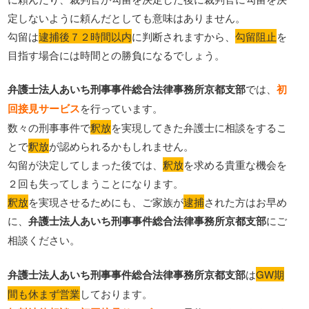
定しないように頼んだとしても意味はありません。
勾留は
逮捕後７２時間以内
に判断されますから、
勾留阻止
を
目指す場合には時間との勝負になるでしょう。
弁護士法人あいち刑事事件総合法律事務所京都支部
では、
初
回接見サービス
を行っています。
数々の刑事事件で
釈放
を実現してきた弁護士に相談をするこ
とで
釈放
が認められるかもしれません。
勾留が決定してしまった後では、
釈放
を求める貴重な機会を
２回も失ってしまうことになります。
釈放
を実現させるためにも、ご家族が
逮捕
された方はお早め
に、
弁護士法人あいち刑事事件総合法律事務所京都支部
にご
相談ください。
弁護士法人あいち刑事事件総合法律事務所京都支部
は
GW期
間も休まず営業
しております。