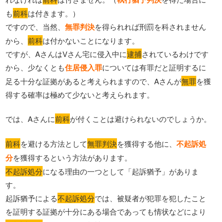
も
前科
は付きます。）
ですので、当然、
無罪判決
を得られれば刑罰を科されません
から、
前科
は付かないことになります。
ですが、AさんはVさん宅に侵入中に
逮捕
されているわけです
から、少なくとも
住居侵入罪
については有罪だと証明するに
足る十分な証拠があると考えられますので、Aさんが
無罪
を獲
得する確率は極めて少ないと考えられます。
では、Aさんに
前科
が付くことは避けられないのでしょうか。
前科
を避ける方法として
無罪判決
を獲得する他に、
不起訴処
分
を獲得するという方法があります。
不起訴処分
になる理由の一つとして「起訴猶予」がありま
す。
起訴猶予による
不起訴処分
では、被疑者が犯罪を犯したこと
を証明する証拠が十分にある場合であっても情状などにより