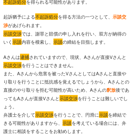
不起訴処分
を得られる可能性があります。
起訴猶予による
不起訴処分
を得る方法の一つとして、
示談交
渉
があげられます。
示談交渉
では、謝罪と賠償の申し入れを行い、双方が納得の
いく
示談
内容を模索し、
示談
の締結を目指します。
Aさんは
逮捕
されていますので、現状、Aさんが直接Vさんと
示談交渉
を行うことはできません。
また、Aさんから危害を被ったVさんとしてはAさんと直接や
り取りを行うことに抵抗感を覚えるでしょうから、Aさんとの
直接のやり取りを拒む可能性が高いため、Aさんの
釈放
後であ
ってもAさんが直接Vさんと
示談交渉
を行うことは難しいでし
ょう。
弁護士を介して
示談交渉
を行うことで、円滑に
示談
を締結で
きる可能性がありますから、
示談
を考えている場合には、弁
護士に相談をすることをお勧めします。