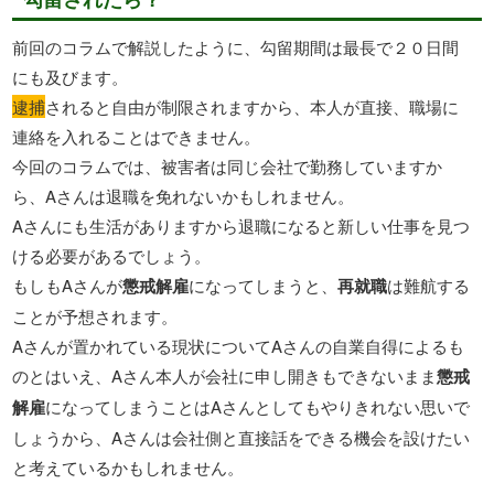
前回のコラムで解説したように、勾留期間は最長で２０日間
にも及びます。
逮捕
されると自由が制限されますから、本人が直接、職場に
連絡を入れることはできません。
今回のコラムでは、被害者は同じ会社で勤務していますか
ら、Aさんは退職を免れないかもしれません。
Aさんにも生活がありますから退職になると新しい仕事を見つ
ける必要があるでしょう。
もしもAさんが
懲戒解雇
になってしまうと、
再就職
は難航する
ことが予想されます。
Aさんが置かれている現状についてAさんの自業自得によるも
のとはいえ、Aさん本人が会社に申し開きもできないまま
懲戒
解雇
になってしまうことはAさんとしてもやりきれない思いで
しょうから、Aさんは会社側と直接話をできる機会を設けたい
と考えているかもしれません。