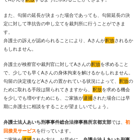
また、勾留の延長が決まった場合であっても、勾留延長の決
定に対して準抗告の申し立てを裁判所に行うことができま
す。
弁護士の訴えが認められることにより、Aさんが
釈放
されるか
もしれません。
弁護士が検察官や裁判官に対してAさんの
釈放
を求めること
で、少しでも早くAさんの身体拘束を解けるかもしれません。
勾留の決定後などAさんの置かれている状況によって、
釈放
の
ために取れる手段は限られてきますから、
釈放
を求める機会
を少しでも増やすためにも、ご家族が
逮捕
された場合には早
期に弁護士に相談をすることが望ましいでしょう。
弁護士法人あいち刑事事件総合法律事務所京都支部
では、
初
回接見サービス
を行っています。
ご家族が
逮捕
された方は、お早めに、
弁護士法人あいち刑事