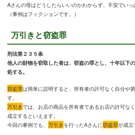
Aさんの母はどうしたらいいのかわからず、不安でいっ
（事例はフィクションです。）
万引きと窃盗罪
刑法第２３５条
他人の財物を窃取した者は、窃盗の罪とし、十年以下
処する。
窃盗罪
は簡単に説明すると、所有者の許可なく自分や
す。
万引き
では、お店の商品を所有者であるお店の許可な
成立するといえます。
今回の事例でも、
万引き
を行ったAさんに
窃盗罪
が成立