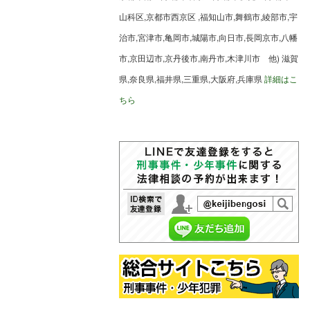
山科区,京都市西京区 ,福知山市,舞鶴市,綾部市,宇
治市,宮津市,亀岡市,城陽市,向日市,長岡京市,八幡
市,京田辺市,京丹後市,南丹市,木津川市 他) 滋賀
県,奈良県,福井県,三重県,大阪府,兵庫県
詳細はこ
ちら