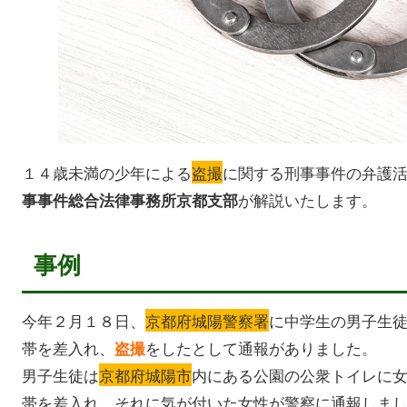
１４歳未満の少年による
盗撮
に関する刑事事件の弁護
が解説いたします。
事事件総合法律事務所京都支部
事例
今年２月１８日、
京都府城陽警察署
に中学生の男子生
帯を差入れ、
をしたとして通報がありました。
盗撮
男子生徒は
京都府城陽市
内にある公園の公衆トイレに
帯を差入れ、それに気が付いた女性が警察に通報しま