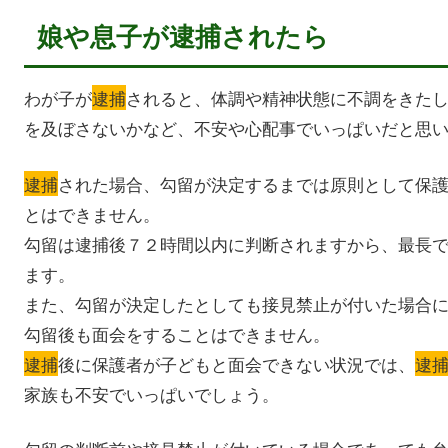
娘や息子が逮捕されたら
わが子が
逮捕
されると、体調や精神状態に不調をきた
を及ぼさないかなど、不安や心配事でいっぱいだと思
逮捕
された場合、勾留が決定するまでは原則として保
とはできません。
勾留は逮捕後７２時間以内に判断されますから、最長
ます。
また、勾留が決定したとしても接見禁止が付いた場合
勾留後も面会をすることはできません。
逮捕
後に保護者が子どもと面会できない状況では、
逮
家族も不安でいっぱいでしょう。