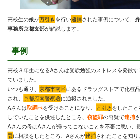
高校生の娘が
万引き
を行い
逮捕
された事例について、
が解説します。
事務所京都支部
事例
高校３年生になるAさんは受験勉強のストレスを発散す
ていました。
いつも通り、
京都市南区
にあるドラッグストアで化粧
され、
京都府南警察署
に通報されました。
Aさんは
を受けることになり、
万引き
をしたこと
取調べ
していたことを供述したところ、
の容疑で
窃盗罪
逮捕
Aさんの母はAさんが帰ってこないことを不審に思い、
署
に相談をしたところ、Aさんが
逮捕
されたことを知り