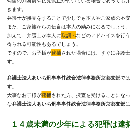
勾留の判断前や接見禁止が付いている場合であっても
きます。
弁護士が接見をすることで少しでも本人やご家族の不
また、ご家族からの伝言は本人の励みになるでしょう
加えて、弁護士が本人に
取調べ
などのアドバイスを行
得られる可能性もあるでしょう。
ですので、お子様が
逮捕
された場合には、すぐに弁護
す。
で
弁護士法人あいち刑事事件総合法律事務所京都支部
す。
大事なお子様が
逮捕
された方、捜査を受けることにな
な
弁護士法人あいち刑事事件総合法律事務所京都支部
１４歳未満の少年による犯罪は逮