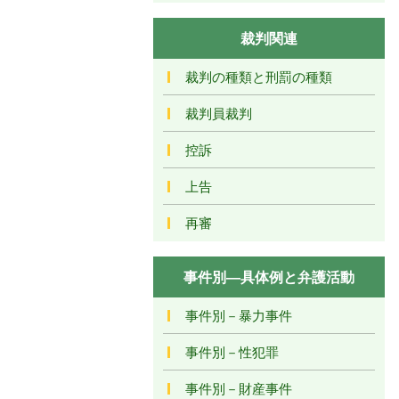
裁判関連
裁判の種類と刑罰の種類
裁判員裁判
控訴
上告
再審
事件別―具体例と弁護活動
事件別－暴力事件
事件別－性犯罪
事件別－財産事件