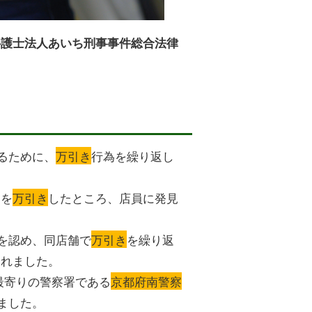
弁護士法人あいち刑事事件総合法律
るために、
万引き
行為を繰り返し
品を
万引き
したところ、店員に発見
を認め、同店舗で
万引き
を繰り返
されました。
最寄りの警察署である
京都府南警察
ました。