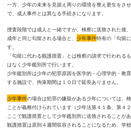
一方、少年の未来を見据え周りの環境を整え更生をさ
で、成人事件とは異なる手続きになります。
捜査段階では成人と一緒ですが、検察に送致された後
成年と同じ勾留される場合と、
少年事件
特有の「勾留
す。
「勾留に代わる観護措置」とは検察の請求で行われる
はなく少年鑑別所で行います。
少年鑑別所は少年の犯罪原因を医学的・心理学的・教
する施設で、拘束期間は１０日で延長ありません。
少年事件
の場合は犯罪の嫌疑がある少年については、
ことが義務付けられています（少年法第４１条、第４
ここで観護措置として少年鑑別所に送致されることが
観護措置は原則４週間収容されることになるため、学