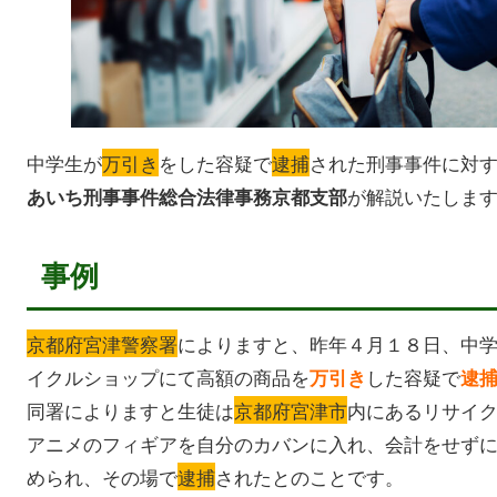
中学生が
万引き
をした容疑で
逮捕
された刑事事件に対
が解説いたしま
あいち刑事事件総合法律事務京都支部
事例
京都府宮津警察署
によりますと、昨年４月１８日、中
イクルショップにて高額の商品を
した容疑で
万引き
逮
同署によりますと生徒は
京都府宮津市
内にあるリサイ
アニメのフィギアを自分のカバンに入れ、会計をせず
められ、その場で
逮捕
されたとのことです。