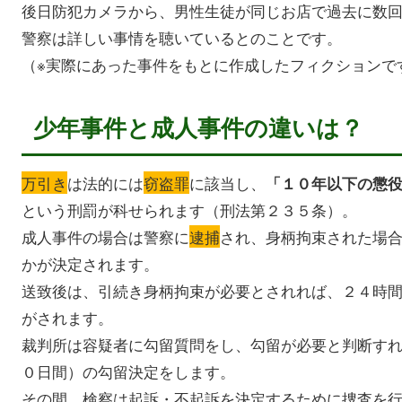
後日防犯カメラから、男性生徒が同じお店で過去に数
警察は詳しい事情を聴いているとのことです。
（※実際にあった事件をもとに作成したフィクションで
少年事件と成人事件の違いは？
万引き
は法的には
窃盗罪
に該当し、
「１０年以下の懲
という刑罰が科せられます（刑法第２３５条）。
成人事件の場合は警察に
逮捕
され、身柄拘束された場
かが決定されます。
送致後は、引続き身柄拘束が必要とされれば、２４時
がされます。
裁判所は容疑者に勾留質問をし、勾留が必要と判断す
０日間）の勾留決定をします。
その間、検察は起訴・不起訴を決定するために捜査を