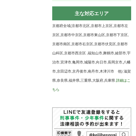
主な対応エリア
京都府全域(京都市北区,京都市上京区,京都市左
京区,京都市中京区,京都市東山区,京都市下京区,
京都市南区,京都市右京区,京都市伏見区,京都市
山科区,京都市西京区 ,福知山市,舞鶴市,綾部市,宇
治市,宮津市,亀岡市,城陽市,向日市,長岡京市,八幡
市,京田辺市,京丹後市,南丹市,木津川市 他) 滋賀
県,奈良県,福井県,三重県,大阪府,兵庫県
詳細はこ
ちら