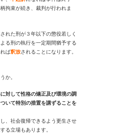
身柄拘束が続き、裁判が行われま
渡された刑が３年以下の懲役若しく
による刑の執行を一定期間猶予する
あれば
されることになります。
釈放
。
ょうか。
年に対して性格の矯正及び環境の調
について特別の措置を講ずることを
防し、社会復帰できるよう更生させ
視する立場もあります。