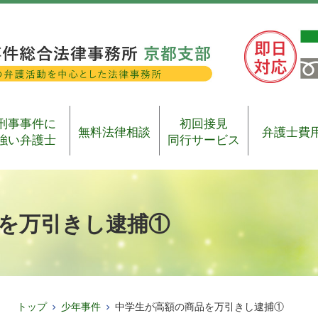
刑事事件に
初回接見
無料法律相談
弁護士費
強い弁護士
同行サービス
を万引きし逮捕①
トップ
少年事件
中学生が高額の商品を万引きし逮捕①