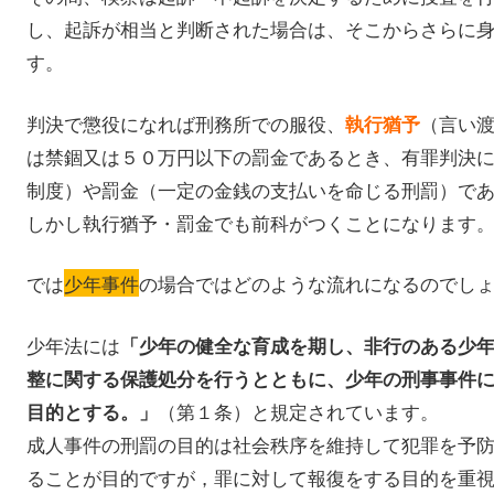
し、起訴が相当と判断された場合は、そこからさらに
す。
判決で懲役になれば刑務所での服役、
（言い
執行猶予
は禁錮又は５０万円以下の罰金であるとき、有罪判決
制度）や罰金（一定の金銭の支払いを命じる刑罰）で
しかし執行猶予・罰金でも前科がつくことになります
では
少年事件
の場合ではどのような流れになるのでし
少年法には
「少年の健全な育成を期し、非行のある少
整に関する保護処分を行うとともに、少年の刑事事件
（第１条）と規定されています。
目的とする。」
成人事件の刑罰の目的は社会秩序を維持して犯罪を予
ることが目的ですが，罪に対して報復をする目的を重