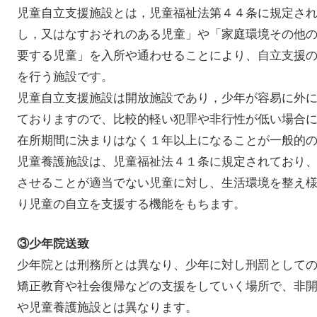
児童自立支援施設とは，児童福祉法第４４条に規定さ
し，又はなすおそれのある児童」や「家庭環境その他
要する児童」を入所や通わせることにより、自立支援
を行う施設です。
児童自立支援施設は開放施設であり，少年が容易に外
ておりますので、比較的軽い犯罪や非行性が低い場合
在所期間に決まりはなく１年以上になることが一般的
児童養護施設は、児童福祉法４１条に規定されており
させることが適当でない児童に対し、生活環境を整え
り児童の自立を支援する機能をもちます。
③少年院送致
少年院とは刑務所とは異なり、少年に対し刑罰として
矯正教育や社会復帰などの支援をしていく場所で、非
や児童養護施設とは異なります。