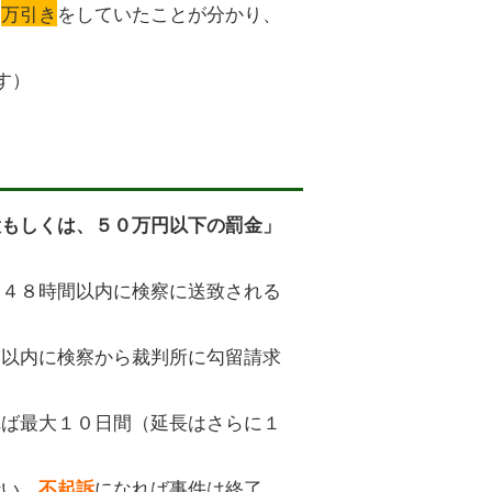
回
万引き
をしていたことが分かり、
す）
役もしくは、５０万円以下の罰金」
合４８時間以内に検察に送致される
間以内に検察から裁判所に勾留請求
れば最大１０日間（延長はさらに１
行い、
になれば事件は終了
不起訴