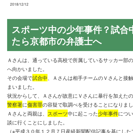
2018/12/12
スポーツ中の少年事件？試合
たら京都市の弁護士へ
Ａさんは、通っている高校で所属しているサッカー部
へ向かいました。
その会場で
試合中
、Ａさんは相手チームのＶさんと接
まいました。
状況からして、Ａさんが故意にＶさんに暴行を加えた
警察署
に
傷害罪
の容疑で取調べを受けることになりま
Ａさんと両親は、
スポーツ
中に起こった
少年事件
につ
談に行くことにしました。
（※平成３０年１２月７日産経新聞配信記事を基にした