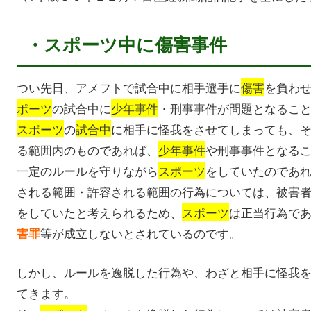
・スポーツ中に傷害事件
つい先日、アメフトで試合中に相手選手に
傷害
を負わ
ポーツ
の試合中に
少年事件
・刑事事件が問題となるこ
スポーツ
の
試合中
に相手に怪我をさせてしまっても、
る範囲内のものであれば、
少年事件
や刑事事件となる
一定のルールを守りながら
スポーツ
をしていたのであ
される範囲・許容される範囲の行為については、被害
をしていたと考えられるため、
スポーツ
は正当行為で
等が成立しないとされているのです。
害罪
しかし、ルールを逸脱した行為や、わざと相手に怪我
てきます。