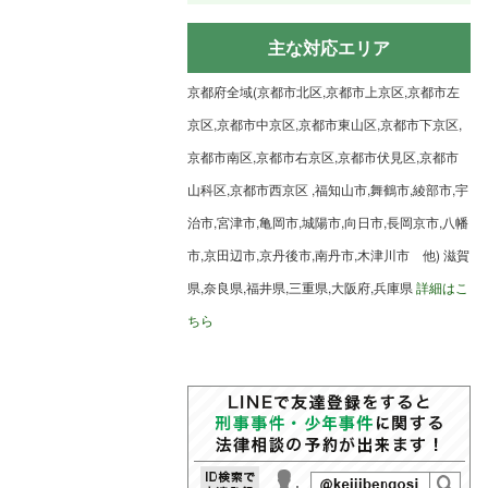
主な対応エリア
京都府全域(京都市北区,京都市上京区,京都市左
京区,京都市中京区,京都市東山区,京都市下京区,
京都市南区,京都市右京区,京都市伏見区,京都市
山科区,京都市西京区 ,福知山市,舞鶴市,綾部市,宇
治市,宮津市,亀岡市,城陽市,向日市,長岡京市,八幡
市,京田辺市,京丹後市,南丹市,木津川市 他) 滋賀
県,奈良県,福井県,三重県,大阪府,兵庫県
詳細はこ
ちら