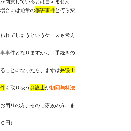
者が同意しているとは言えません
た場合には通常の
傷害事件
と何ら変
疑われてしまうというケースも考え
刑事事件となりますから、手続きの
けることになったら、まずは
弁護士
事件
も取り扱う
弁護士
が
初回無料法
とお困りの方、そのご家族の方、ま
）
００円