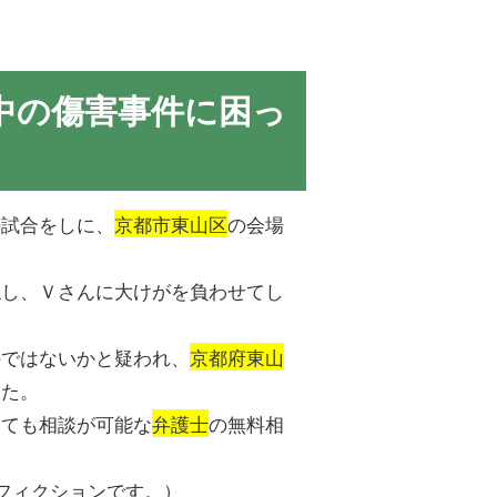
中の傷害事件に困っ
の試合をしに、
京都市東山区
の会場
触し、Ｖさんに大けがを負わせてし
のではないかと疑われ、
京都府東山
した。
いても相談が可能な
弁護士
の無料相
フィクションです。）