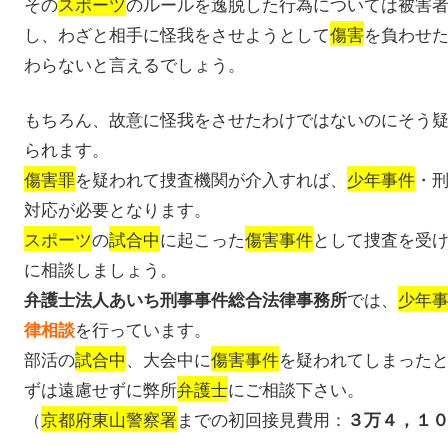
その
スポーツ
のルールを逸脱した行為については被害
し、わざと相手に怪我をさせようとして
傷害
を負わせ
わらないと言えるでしょう。
もちろん、故意に怪我をさせたわけではないのにそう
られます。
傷害罪
を疑われて捜査機関が介入すれば、
少年事件
・
対応が必要となります。
スポーツ
の
試合中
に起こった
傷害事件
として捜査を受
に相談しましょう。
では、
少年
弁護士法人あいち刑事事件総合法律事務所
を行っています。
律相談
部活の
試合中
、大会中に
傷害事件
を疑われてしまった
ずは遠慮せずに弊所
弁護士
にご相談下さい。
（
京都府東山警察署
までの初回接見費用：
３万４，１