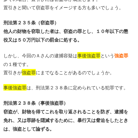
置引きと聞いて窃盗罪をイメージする方も多いでしょう。
刑法第２３５条（窃盗罪）
他人の財物を窃取した者は、窃盗の罪とし、１０年以下の懲
役又は５０万円以下の罰金に処する。
しかし、今回のＡさんの逮捕容疑は
事後強盗罪
という
強盗罪
の１種です。
置引きが
強盗罪
にまでなることがあるのでしょうか。
事後強盗罪
は、刑法第２３８条に定められている犯罪です。
刑法第２３８条（事後強盗罪）
窃盗が、財物を得てこれを取り返されることを防ぎ、逮捕を
免れ、又は罪跡を隠滅するために、暴行又は脅迫をしたとき
は、強盗として論ずる。