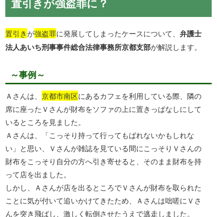
置引きが強盗罪に？
置引き
が
強盗罪
に発展してしまったケースについて、
弁護士
法人あいち刑事事件総合法律事務所京都支部
が解説します。
～事例～
Ａさんは、
京都市南区
にあるカフェを利用している際、隣の
席に座ったＶさんが財布をソファの上に置きっぱなしにして
いるところを見ました。
Ａさんは、「こっそり持って行ってもばれないかもしれな
い」と思い、Ｖさんが雑誌を見ている間にこっそりＶさんの
財布をこっそり自分の方へ引き寄せると、そのまま財布を持
って店を出ました。
しかし、Ａさんが店を出るところでＶさんが財布を取られた
ことに気が付いて追いかけてきたため、Ａさんは咄嗟にＶさ
んを突き飛ばし、激しく転倒させたうえで逃走しました。