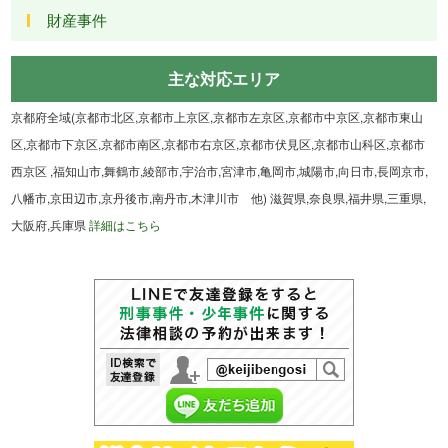
財産事件
主な対応エリア
京都府全域(京都市北区,京都市上京区,京都市左京区,京都市中京区,京都市東山
区,京都市下京区,京都市南区,京都市右京区,京都市伏見区,京都市山科区,京都市
西京区 ,福知山市,舞鶴市,綾部市,宇治市,宮津市,亀岡市,城陽市,向日市,長岡京市,
八幡市,京田辺市,京丹後市,南丹市,木津川市 他) 滋賀県,奈良県,福井県,三重県,
大阪府,兵庫県
詳細はこちら