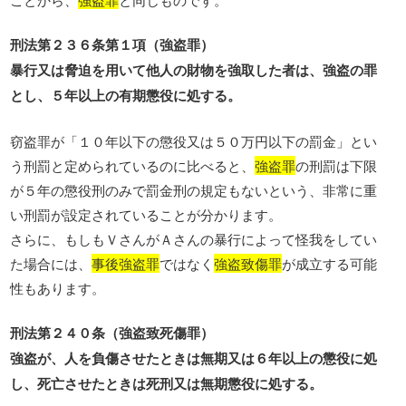
刑法第２３６条第１項（強盗罪）
暴行又は脅迫を用いて他人の財物を強取した者は、強盗の罪
とし、５年以上の有期懲役に処する。
窃盗罪が「１０年以下の懲役又は５０万円以下の罰金」とい
う刑罰と定められているのに比べると、
強盗罪
の刑罰は下限
が５年の懲役刑のみで罰金刑の規定もないという、非常に重
い刑罰が設定されていることが分かります。
さらに、もしもＶさんがＡさんの暴行によって怪我をしてい
た場合には、
事後強盗罪
ではなく
強盗致傷罪
が成立する可能
性もあります。
刑法第２４０条（強盗致死傷罪）
強盗が、人を負傷させたときは無期又は６年以上の懲役に処
し、死亡させたときは死刑又は無期懲役に処する。