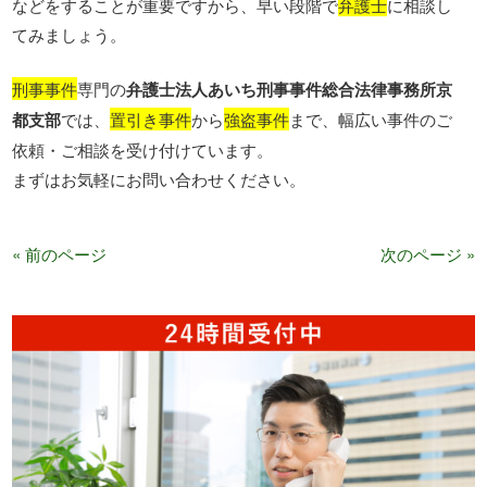
などをすることが重要ですから、早い段階で
弁護士
に相談し
てみましょう。
刑事事件
専門の
弁護士法人あいち刑事事件総合法律事務所京
都支部
では、
置引き事件
から
強盗事件
まで、幅広い事件のご
依頼・ご相談を受け付けています。
まずはお気軽にお問い合わせください。
« 前のページ
次のページ »