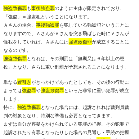
強盗致傷罪
も
事後強盗罪
のように主体が限定されており、
「強盗」＝強盗犯ということになります。
Ａさんの場合、
事後強盗罪
を犯している強盗犯ということに
なりますので、ＡさんがＶさんを突き飛ばした時にＶさんが
怪我をしていれば、Ａさんには
強盗致傷罪
が成立することに
なるのです。
強盗致傷罪
となれば、その刑罰は「無期又は６年以上の懲
役」となり、さらに重い刑罰が予想されることになります。
単なる
置引き
がきっかけであったとしても、その後の行動に
よっては
強盗罪
や
強盗致傷罪
といった非常に重い犯罪が成立
します。
特に、
強盗致傷罪
となった場合には、起訴されれば裁判員裁
判の対象となり、特別な準備も必要となってきます。
まずは自分が容疑をかけられている犯罪の把握、その犯罪で
起訴されたり有罪となったりした場合の見通し・手続の把握