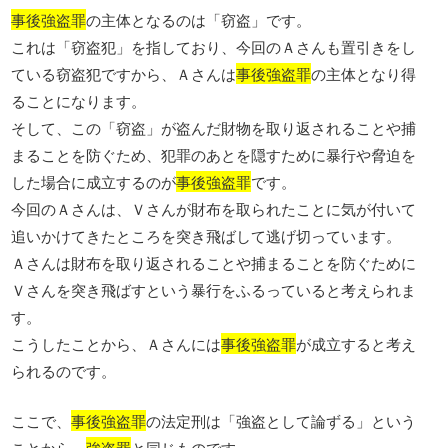
事後強盗罪
の主体となるのは「窃盗」です。
これは「窃盗犯」を指しており、今回のＡさんも置引きをし
ている窃盗犯ですから、Ａさんは
事後強盗罪
の主体となり得
ることになります。
そして、この「窃盗」が盗んだ財物を取り返されることや捕
まることを防ぐため、犯罪のあとを隠すために暴行や脅迫を
した場合に成立するのが
事後強盗罪
です。
今回のＡさんは、Ｖさんが財布を取られたことに気が付いて
追いかけてきたところを突き飛ばして逃げ切っています。
Ａさんは財布を取り返されることや捕まることを防ぐために
Ｖさんを突き飛ばすという暴行をふるっていると考えられま
す。
こうしたことから、Ａさんには
事後強盗罪
が成立すると考え
られるのです。
ここで、
事後強盗罪
の法定刑は「強盗として論ずる」という
ことから、
強盗罪
と同じものです。