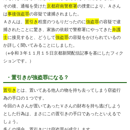
その後、通報を受けた
京都府南警察署
の捜査により、Ａさん
は
事後強盗罪
の容疑で逮捕されました。
Ａさんは、
置引き
程度のつもりだったのに
強盗罪
の容疑で逮
捕されたことに驚き、家族の依頼で警察署にやってきた
弁護
士
に接見すると、どうして
強盗罪
の容疑をかけられているの
か詳しく聞いてみることにしました。
（※令和３年１１月１５日京都新聞配信記事を基にしたフィク
ションです。）
・置引きが強盗罪になる？
置引き
とは、置いてある他人の物を持ち去ってしまう窃盗行
為の手口の１つです。
今回のＡさんが置いてあったＶさんの財布を持ち逃げしよう
とした行為は、まさにこの置引きの手口であったといえるで
しょう。
多くの場合、置引きには窃盗罪が成立します。