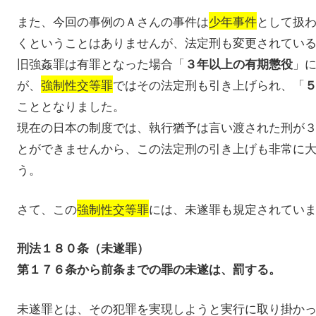
また、今回の事例のＡさんの事件は
少年事件
として扱
くということはありませんが、法定刑も変更されてい
旧強姦罪は有罪となった場合「
」
３年以上の有期懲役
が、
強制性交等罪
ではその法定刑も引き上げられ、「
こととなりました。
現在の日本の制度では、執行猶予は言い渡された刑が
とができませんから、この法定刑の引き上げも非常に
う。
さて、この
強制性交等罪
には、未遂罪も規定されてい
刑法１８０条（未遂罪）
第１７６条から前条までの罪の未遂は、罰する。
未遂罪とは、その犯罪を実現しようと実行に取り掛か