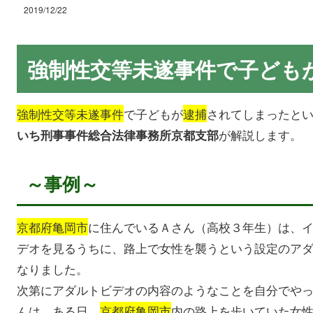
2019/12/22
強制性交等未遂事件で子ども
強制性交等未遂事件
で子どもが
逮捕
されてしまったと
が解説します。
いち刑事事件総合法律事務所京都支部
～事例～
京都府亀岡市
に住んでいるＡさん（高校３年生）は、
デオを見るうちに、路上で女性を襲うという設定のア
なりました。
次第にアダルトビデオの内容のようなことを自分でや
んは、ある日、
京都府亀岡市
内の路上を歩いていた女