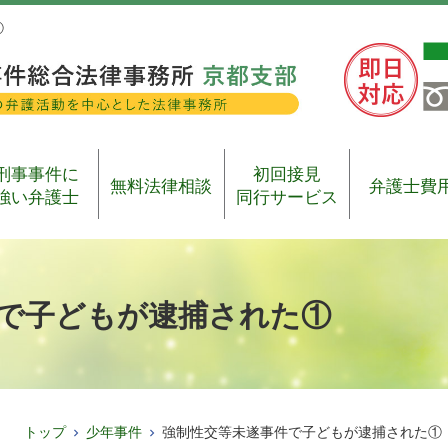
①
刑事事件に
初回接見
無料法律相談
弁護士費
強い弁護士
同行サービス
で子どもが逮捕された①
トップ
少年事件
強制性交等未遂事件で子どもが逮捕された①