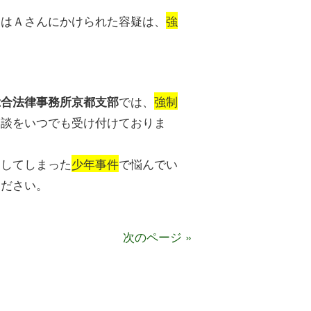
実はＡさんにかけられた容疑は、
強
では、
強制
総合法律事務所京都支部
相談をいつでも受け付けておりま
こしてしまった
少年事件
で悩んでい
ください。
次のページ »