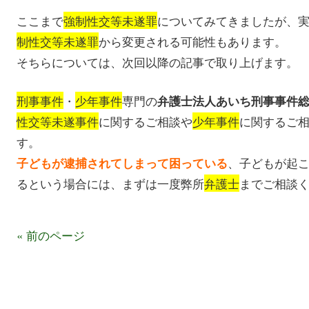
ここまで
強制性交等未遂罪
についてみてきましたが、
制性交等未遂罪
から変更される可能性もあります。
そちらについては、次回以降の記事で取り上げます。
刑事事件
・
少年事件
専門の
弁護士法人あいち刑事事件
性交等未遂事件
に関するご相談や
少年事件
に関するご
す。
、子どもが起
子どもが逮捕されてしまって困っている
るという場合には、まずは一度弊所
弁護士
までご相談
« 前のページ