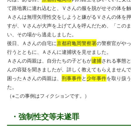
て路地裏に連れ込むと、Ｖさんの服を脱がせその体を
Ａさんは無理矢理性交をしようと嫌がるＶさんの体を
すが、Ｖさんが大声を上げて人を呼んだため、「この
い、その場から逃走しました。
後日、Ａさんの自宅に
京都府亀岡警察署
の警察官がや
行うとともに、Ａさんに逮捕状を見せました。
Ａさんの両親は、自分たちの子どもが
逮捕
される事態
んの容疑を聞きましたが、詳しく教えてもらえません
困ったＡさんの両親は、
刑事事件
と
少年事件
を取り扱
た。
（※この事例はフィクションです。）
・強制性交等未遂罪