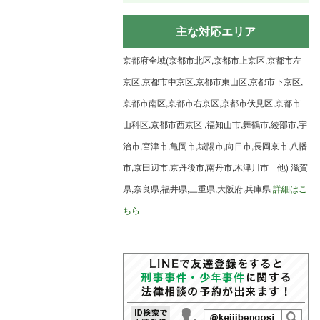
主な対応エリア
京都府全域(京都市北区,京都市上京区,京都市左
京区,京都市中京区,京都市東山区,京都市下京区,
京都市南区,京都市右京区,京都市伏見区,京都市
山科区,京都市西京区 ,福知山市,舞鶴市,綾部市,宇
治市,宮津市,亀岡市,城陽市,向日市,長岡京市,八幡
市,京田辺市,京丹後市,南丹市,木津川市 他) 滋賀
県,奈良県,福井県,三重県,大阪府,兵庫県
詳細はこ
ちら