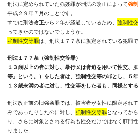
刑法に定められていた強姦罪が刑法の改正によって
強
平成２９年７月のことです。
すでに刑法改正から２年が経過しているため、
強制性
ってきたのではないでしょうか。
強制性交等罪
は、刑法１７７条に規定されている犯罪
刑法１７７条（強制性交等罪）
１３歳以上の者に対し、暴行又は脅迫を用いて性交、
等」という。）をした者は、強制性交等の罪とし、５
１３歳未満の者に対し、性交等をした者も、同様とす
刑法改正前の旧強姦罪では、被害者が女性に限定され
みであったりしたのに対し、
強制性交等罪
となってか
り、さらに対象とされる行為も性交だけではなく肛門
りました。