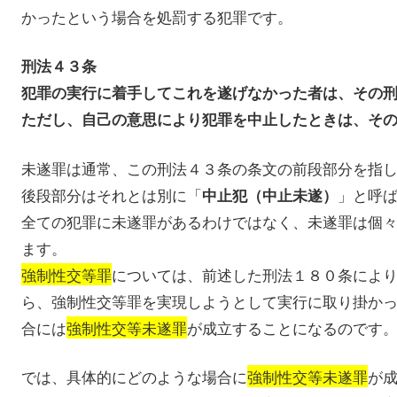
かったという場合を処罰する犯罪です。
刑法４３条
犯罪の実行に着手してこれを遂げなかった者は、その
ただし、自己の意思により犯罪を中止したときは、そ
未遂罪は通常、この刑法４３条の条文の前段部分を指
後段部分はそれとは別に「
」と呼
中止犯（中止未遂）
全ての犯罪に未遂罪があるわけではなく、未遂罪は個
ます。
強制性交等罪
については、前述した刑法１８０条によ
ら、強制性交等罪を実現しようとして実行に取り掛か
合には
強制性交等未遂罪
が成立することになるのです
では、具体的にどのような場合に
強制性交等未遂罪
が