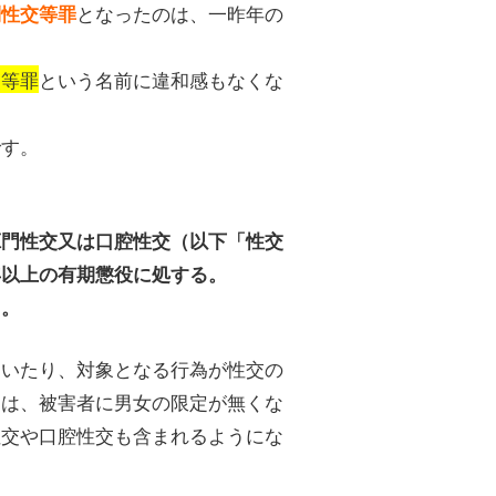
となったのは、一昨年の
制性交等罪
交等罪
という名前に違和感もなくな
です。
肛門性交又は口腔性交（以下「性交
年以上の有期懲役に処する。
る。
ていたり、対象となる行為が性交の
らは、被害者に男女の限定が無くな
性交や口腔性交も含まれるようにな