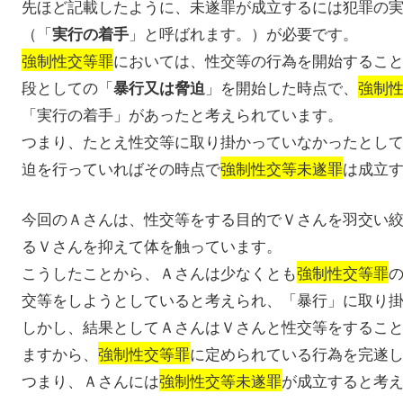
先ほど記載したように、未遂罪が成立するには犯罪の
（「
」と呼ばれます。）が必要です。
実行の着手
強制性交等罪
においては、性交等の行為を開始するこ
段としての「
」を開始した時点で、
強制
暴行又は脅迫
「実行の着手」があったと考えられています。
つまり、たとえ性交等に取り掛かっていなかったとし
迫を行っていればその時点で
強制性交等未遂罪
は成立
今回のＡさんは、性交等をする目的でＶさんを羽交い
るＶさんを抑えて体を触っています。
こうしたことから、Ａさんは少なくとも
強制性交等罪
交等をしようとしていると考えられ、「暴行」に取り
しかし、結果としてＡさんはＶさんと性交等をするこ
ますから、
強制性交等罪
に定められている行為を完遂
つまり、Ａさんには
強制性交等未遂罪
が成立すると考