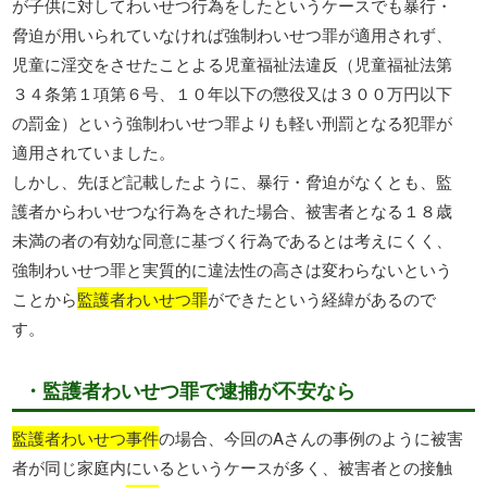
が子供に対してわいせつ行為をしたというケースでも暴行・
脅迫が用いられていなければ強制わいせつ罪が適用されず、
児童に淫交をさせたことよる児童福祉法違反（児童福祉法第
３４条第１項第６号、１０年以下の懲役又は３００万円以下
の罰金）という強制わいせつ罪よりも軽い刑罰となる犯罪が
適用されていました。
しかし、先ほど記載したように、暴行・脅迫がなくとも、監
護者からわいせつな行為をされた場合、被害者となる１８歳
未満の者の有効な同意に基づく行為であるとは考えにくく、
強制わいせつ罪と実質的に違法性の高さは変わらないという
ことから
監護者わいせつ罪
ができたという経緯があるので
す。
・監護者わいせつ罪で逮捕が不安なら
監護者わいせつ事件
の場合、今回のAさんの事例のように被害
者が同じ家庭内にいるというケースが多く、被害者との接触