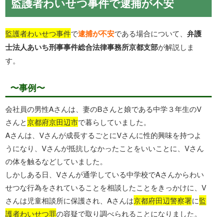
監護者わいせつ事件で逮捕が不安
監護者わいせつ事件
で
逮捕が不安
である場合について、
弁護
士法人あいち刑事事件総合法律事務所京都支部
が解説しま
す。
〜事例〜
会社員の男性Aさんは、妻のBさんと娘である中学３年生のV
さんと
京都府京田辺市
で暮らしていました。
Aさんは、Vさんが成長するごとにVさんに性的興味を持つよ
うになり、Vさんが抵抗しなかったことをいいことに、Vさん
の体を触るなどしていました。
しかしある日、Vさんが通学している中学校でAさんからわい
せつな行為をされていることを相談したことをきっかけに、V
さんは児童相談所に保護され、Aさんは
京都府田辺警察署
に
監
護者わいせつ罪
の容疑で取り調べられることになりました。