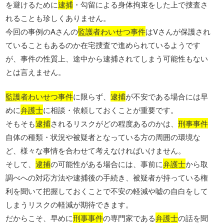
を避けるために
逮捕
・勾留による身体拘束をした上で捜査さ
れることも珍しくありません。
今回の事例のAさんの
監護者わいせつ事件
はVさんが保護され
ていることもあるのか在宅捜査で進められているようです
が、事件の性質上、途中から逮捕されてしまう可能性もない
とは言えません。
監護者わいせつ事件
に限らず、
逮捕
が不安である場合には早
めに
弁護士
に相談・依頼しておくことが重要です。
そもそも
逮捕
されるリスクがどの程度あるのかは、
刑事事件
自体の種類・状況や被疑者となっている方の周囲の環境な
ど、様々な事情を合わせて考えなければいけません。
そして、
逮捕
の可能性がある場合には、事前に
弁護士
から取
調べへの対応方法や逮捕後の手続き、被疑者が持っている権
利を聞いて把握しておくことで不安の軽減や嘘の自白をして
しまうリスクの軽減が期待できます。
だからこそ、早めに
刑事事件
の専門家である
弁護士
の話を聞