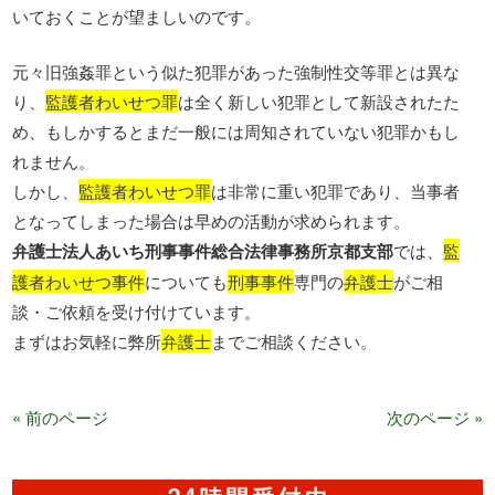
いておくことが望ましいのです。
元々旧強姦罪という似た犯罪があった強制性交等罪とは異な
り、
監護者わいせつ罪
は全く新しい犯罪として新設されたた
め、もしかするとまだ一般には周知されていない犯罪かもし
れません。
しかし、
監護者わいせつ罪
は非常に重い犯罪であり、当事者
となってしまった場合は早めの活動が求められます。
弁護士法人あいち刑事事件総合法律事務所京都支部
では、
監
護者わいせつ事件
についても
刑事事件
専門の
弁護士
がご相
談・ご依頼を受け付けています。
まずはお気軽に弊所
弁護士
までご相談ください。
« 前のページ
次のページ »