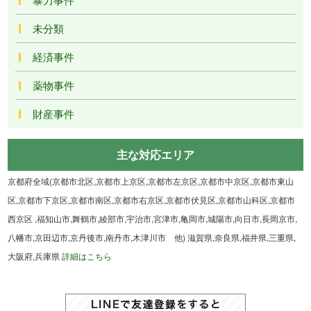
未分類
経済事件
薬物事件
財産事件
主な対応エリア
京都府全域(京都市北区,京都市上京区,京都市左京区,京都市中京区,京都市東山
区,京都市下京区,京都市南区,京都市右京区,京都市伏見区,京都市山科区,京都市
西京区 ,福知山市,舞鶴市,綾部市,宇治市,宮津市,亀岡市,城陽市,向日市,長岡京市,
八幡市,京田辺市,京丹後市,南丹市,木津川市 他) 滋賀県,奈良県,福井県,三重県,
大阪府,兵庫県
詳細はこちら