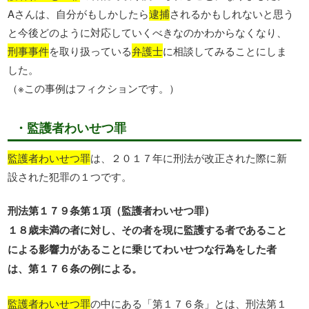
Aさんは、自分がもしかしたら
逮捕
されるかもしれないと思う
と今後どのように対応していくべきなのかわからなくなり、
刑事事件
を取り扱っている
弁護士
に相談してみることにしま
した。
（※この事例はフィクションです。）
・監護者わいせつ罪
監護者わいせつ罪
は、２０１７年に刑法が改正された際に新
設された犯罪の１つです。
刑法第１７９条第１項（監護者わいせつ罪）
１８歳未満の者に対し、その者を現に監護する者であること
による影響力があることに乗じてわいせつな行為をした者
は、第１７６条の例による。
監護者わいせつ罪
の中にある「第１７６条」とは、刑法第１