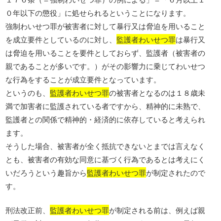
０年以下の懲役」に処せられるということになります。
強制わいせつ罪が被害者に対して暴行又は脅迫を用いること
を成立要件としているのに対し、
監護者わいせつ罪
は暴行又
は脅迫を用いることを要件としておらず、監護者（被害者の
親であることが多いです。）がその影響力に乗じてわいせつ
な行為をすることが成立要件となっています。
というのも、
監護者わいせつ罪
の被害者となるのは１８歳未
満で加害者に監護されている者ですから、精神的に未熟で、
監護者との関係で精神的・経済的に依存していると考えられ
ます。
そうした場合、被害者が全く抵抗できないとまでは言えなく
とも、被害者の有効な同意に基づく行為であるとは考えにく
いだろうという趣旨から
監護者わいせつ罪
が制定されたので
す。
刑法改正前、
監護者わいせつ罪
が制定される前は、例えば親