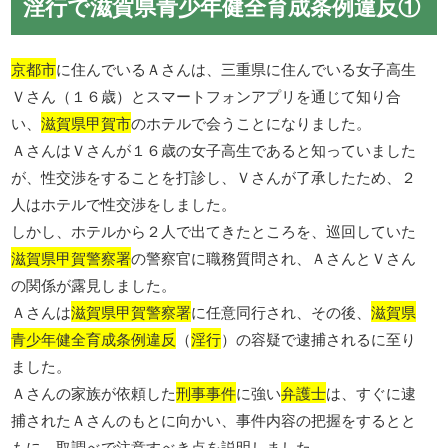
淫行で滋賀県青少年健全育成条例違反①
京都市
に住んでいるＡさんは、三重県に住んでいる女子高生
Ｖさん（１６歳）とスマートフォンアプリを通じて知り合
い、
滋賀県甲賀市
のホテルで会うことになりました。
ＡさんはＶさんが１６歳の女子高生であると知っていました
が、性交渉をすることを打診し、Ｖさんが了承したため、２
人はホテルで性交渉をしました。
しかし、ホテルから２人で出てきたところを、巡回していた
滋賀県甲賀警察署
の警察官に職務質問され、ＡさんとＶさん
の関係が露見しました。
Ａさんは
滋賀県甲賀警察署
に任意同行され、その後、
滋賀県
青少年健全育成条例違反
（
淫行
）の容疑で逮捕されるに至り
ました。
Ａさんの家族が依頼した
刑事事件
に強い
弁護士
は、すぐに逮
捕されたＡさんのもとに向かい、事件内容の把握をするとと
もに、取調べで注意すべき点を説明しました。