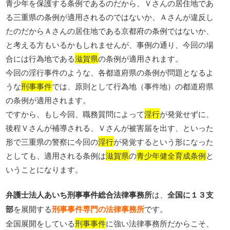
青少年を保護する条例であるのだから、Ｖさんの居住地であ
る三重県の条例が適用されるのではないか、Ａさんが違反し
たのだからＡさんの居住地である京都府の条例ではないか、
と考える方もいるかもしれませんが、事例の通り、今回の場
合には行為地である
滋賀県
の条例が適用されます。
今回の淫行事件のような、各都道府県の条例が問題となるよ
うな
刑事事件
では、原則として行為地（事件地）の都道府県
の条例が適用されます。
ですから、もし今回、職務質問によって
淫行
が発覚せずに、
後程Ｖさんが補導される、Ｖさんが被害届を出す、といった
形で三重県の警察に今回の
淫行
が発覚するという形になった
としても、適用される条例は
滋賀県
の
青少年健全育成条例
と
いうことになります。
弁護士法人あいち刑事事件総合法律事務所
は、
全国に１３支
部
を展開する
刑事事件専門の法律事務所
です。
全国展開をしている
刑事事件
に強い法律事務所だからこそ、