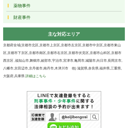
薬物事件
財産事件
主な対応エリア
京都府全域(京都市北区,京都市上京区,京都市左京区,京都市中京区,京都市東山
区,京都市下京区,京都市南区,京都市右京区,京都市伏見区,京都市山科区,京都市
西京区 ,福知山市,舞鶴市,綾部市,宇治市,宮津市,亀岡市,城陽市,向日市,長岡京市,
八幡市,京田辺市,京丹後市,南丹市,木津川市 他) 滋賀県,奈良県,福井県,三重県,
大阪府,兵庫県
詳細はこちら