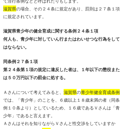
て淫行条例などと呼ばれたりもします。
滋賀県
の場合、その２４条に規定があり、罰則は２７条１項
に規定されています。
滋賀県青少年の健全育成に関する条例２４条１項
何人も、青少年に対していん行またはわいせつな行為をして
はならない。
同条例２７条１項
第２４条第１項の規定に違反した者は、１年以下の懲役また
は５０万円以下の罰金に処する。
Ａさんについて考えてみると、
滋賀県
の
青少年健全育成条例
では、「青少年」のことを、６歳以上１８歳未満の者（同条
例１０条より）としているため、１６歳であるＶさんは「青
少年」であると言えます。
Ａさんはそれを知りながらＶさんと性交渉をしていますか