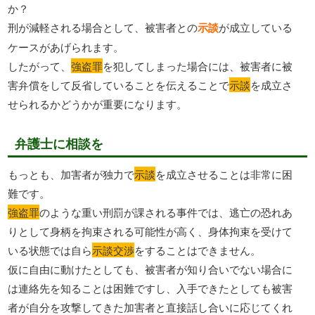
か？
刑が減軽される場合として、被害者との
示談
が成立している
ケースがあげられます。
したがって、
強盗罪
を犯してしまった場合には、被害者に被
害弁償をして反省していることを伝えることで
示談
を成立さ
せられるかどうかが重要になります。
弁護士に相談を
もっとも、加害者が独力で
示談
を成立させることは非常に困
難です。
強盗罪
のような重い刑罰が課される事件では、逃亡の恐れあ
りとして身柄を拘束される可能性が高く、身体拘束を受けて
いる状態では自ら
示談交渉
をすることはできません。
仮に自由に動けたとしても、被害者が知り合いでない場合に
は連絡先を知ることは困難ですし、入手できたとしても被害
者が自分を攻撃してきた加害者と直接話し合いに応じてくれ