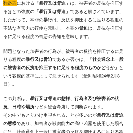
強盗罪
における
「暴行又は脅迫」
は、被害者の反抗を抑圧す
るほどの強度の
「暴行又は脅迫」
であると解されています。
したがって、本罪の
暴行
は、反抗を抑圧するに足りる程度の
不法な有形力の行使を意味し、本罪の
脅迫
は、反抗を抑圧す
るに足りる程度の害悪の告知を意味します。
問題となった加害者の行為が、被害者の反抗を抑圧するに足
りる程度の
暴行又は脅迫
であるか否かは、
「社会通念上一般
に被害者の反抗を抑圧するに足りる程度のものかどうか」
と
いう客観的基準によって決せられます（最判昭和24年2月8
日）。
この判断は、
暴行又は脅迫の態様
、
行為者及び被害者の状
況
、
日時や場所
などを総合考慮して判断されます。
その中でもとりわけ重視されることが多いのが
暴行又は脅迫
の態様
であり、加害者が殺傷能力の高い凶器を使用した場合
には、社会通念上一般に被害者の反抗を抑圧するに足りる程