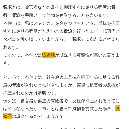
強取
とは、被害者などの反抗を抑圧するに足りる程度の
暴
行・脅迫
を手段として財物を奪取することを言います。
本件では、男はスタンガンを突きつけるという、反抗を抑圧
するに足りる程度だと思われる
脅迫
を行った上で、10万円と
タバコを奪い取っていますから、
「強取」
にあたると考えら
れます。
ですので、本件では
強盗罪
が成立する可能性が高いと言えま
す。
ところで、本件では、社会通念上反抗を抑圧するに足りる程
度の
脅迫
がされたと推測されますが、実際に被害者の反抗が
抑圧されたのかは不明です。
例えば、被害者が柔道の有段者で、反抗が抑圧されるまでに
は至らなかったが、怖いとは思って財物を提供した場合、
強
盗罪
は成立するのでしょうか？