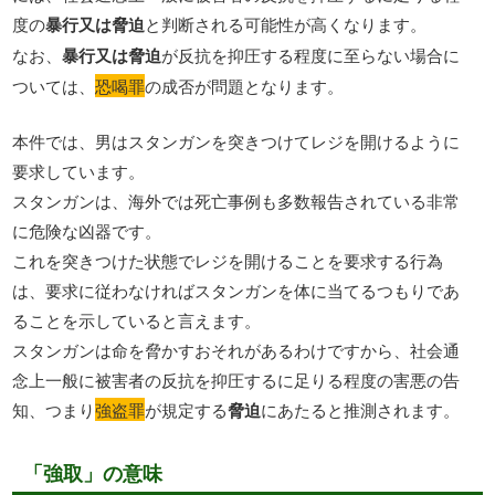
度の
暴行又は脅迫
と判断される可能性が高くなります。
なお、
暴行又は脅迫
が反抗を抑圧する程度に至らない場合に
ついては、
恐喝罪
の成否が問題となります。
本件では、男はスタンガンを突きつけてレジを開けるように
要求しています。
スタンガンは、海外では死亡事例も多数報告されている非常
に危険な凶器です。
これを突きつけた状態でレジを開けることを要求する行為
は、要求に従わなければスタンガンを体に当てるつもりであ
ることを示していると言えます。
スタンガンは命を脅かすおそれがあるわけですから、社会通
念上一般に被害者の反抗を抑圧するに足りる程度の害悪の告
知、つまり
強盗罪
が規定する
脅迫
にあたると推測されます。
「強取」の意味