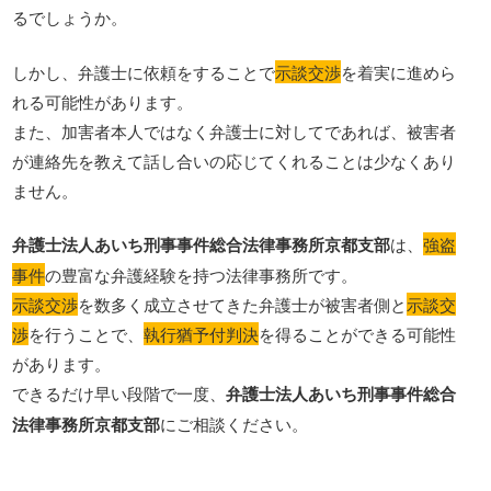
るでしょうか。
しかし、弁護士に依頼をすることで
示談交渉
を着実に進めら
れる可能性があります。
また、加害者本人ではなく弁護士に対してであれば、被害者
が連絡先を教えて話し合いの応じてくれることは少なくあり
ません。
弁護士法人あいち刑事事件総合法律事務所京都支部
は、
強盗
事件
の豊富な弁護経験を持つ法律事務所です。
示談交渉
を数多く成立させてきた弁護士が被害者側と
示談交
渉
を行うことで、
執行猶予付判決
を得ることができる可能性
があります。
できるだけ早い段階で一度、
弁護士法人あいち刑事事件総合
法律事務所京都支部
にご相談ください。