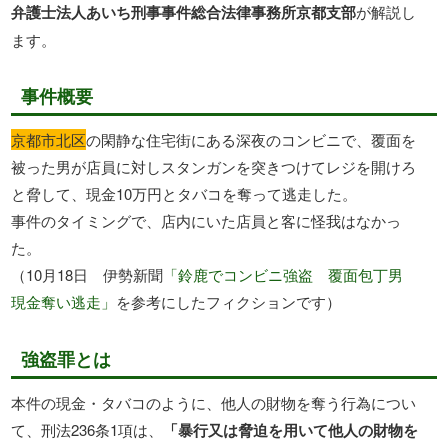
弁護士法人あいち刑事事件総合法律事務所京都支部
が解説し
ます。
事件概要
京都市北区
の閑静な住宅街にある深夜のコンビニで、覆面を
被った男が店員に対しスタンガンを突きつけてレジを開けろ
と脅して、現金10万円とタバコを奪って逃走した。
事件のタイミングで、店内にいた店員と客に怪我はなかっ
た。
（10月18日 伊勢新聞
「鈴鹿でコンビニ強盗 覆面包丁男
現金奪い逃走」
を参考にしたフィクションです）
強盗罪とは
本件の現金・タバコのように、他人の財物を奪う行為につい
て、刑法236条1項は、
「暴行又は脅迫を用いて他人の財物を