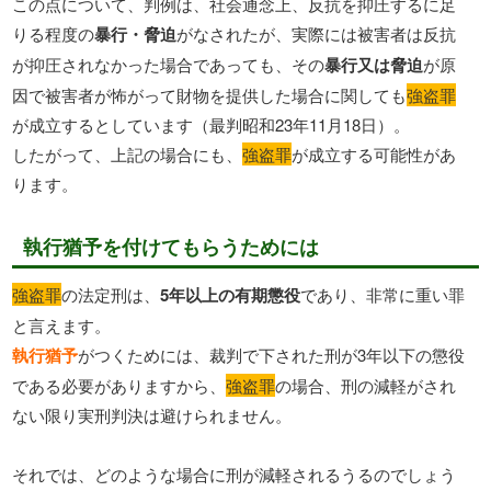
この点について、判例は、社会通念上、反抗を抑圧するに足
りる程度の
暴行・脅迫
がなされたが、実際には被害者は反抗
が抑圧されなかった場合であっても、その
暴行又は脅迫
が原
因で被害者が怖がって財物を提供した場合に関しても
強盗罪
が成立するとしています（最判昭和23年11月18日）。
したがって、上記の場合にも、
強盗罪
が成立する可能性があ
ります。
執行猶予を付けてもらうためには
強盗罪
の法定刑は、
5年以上の有期懲役
であり、非常に重い罪
と言えます。
執行猶予
がつくためには、裁判で下された刑が3年以下の懲役
である必要がありますから、
強盗罪
の場合、刑の減軽がされ
ない限り実刑判決は避けられません。
それでは、どのような場合に刑が減軽されるうるのでしょう