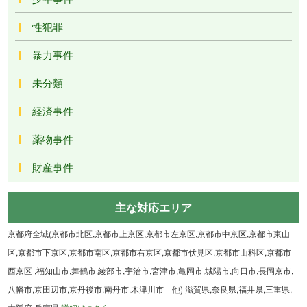
性犯罪
暴力事件
未分類
経済事件
薬物事件
財産事件
主な対応エリア
京都府全域(京都市北区,京都市上京区,京都市左京区,京都市中京区,京都市東山
区,京都市下京区,京都市南区,京都市右京区,京都市伏見区,京都市山科区,京都市
西京区 ,福知山市,舞鶴市,綾部市,宇治市,宮津市,亀岡市,城陽市,向日市,長岡京市,
八幡市,京田辺市,京丹後市,南丹市,木津川市 他) 滋賀県,奈良県,福井県,三重県,