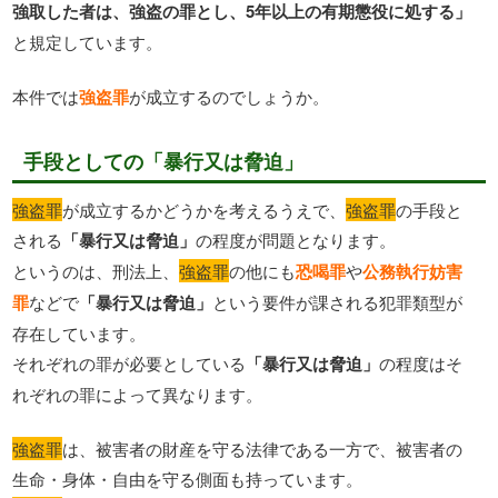
強取した者は、強盗の罪とし、5年以上の有期懲役に処する」
と規定しています。
本件では
強盗罪
が成立するのでしょうか。
手段としての「暴行又は脅迫」
強盗罪
が成立するかどうかを考えるうえで、
強盗罪
の手段と
される
「暴行又は脅迫」
の程度が問題となります。
というのは、刑法上、
強盗罪
の他にも
恐喝罪
や
公務執行妨害
罪
などで
「暴行又は脅迫」
という要件が課される犯罪類型が
存在しています。
それぞれの罪が必要としている
「暴行又は脅迫」
の程度はそ
れぞれの罪によって異なります。
強盗罪
は、被害者の財産を守る法律である一方で、被害者の
生命・身体・自由を守る側面も持っています。