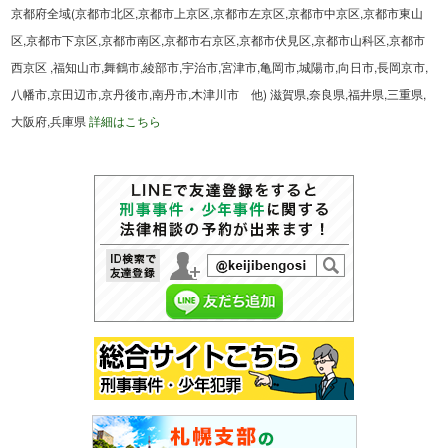
京都府全域(京都市北区,京都市上京区,京都市左京区,京都市中京区,京都市東山
区,京都市下京区,京都市南区,京都市右京区,京都市伏見区,京都市山科区,京都市
西京区 ,福知山市,舞鶴市,綾部市,宇治市,宮津市,亀岡市,城陽市,向日市,長岡京市,
八幡市,京田辺市,京丹後市,南丹市,木津川市 他) 滋賀県,奈良県,福井県,三重県,
大阪府,兵庫県
詳細はこちら