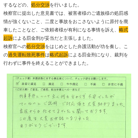
するなどの、
処分交渉
を行いました。
検察官に提出した意見書では、被害者様のご遺族様の処罰感
情が強くないこと、二度と事故をおこさないように原付を廃
車したことなど、ご依頼者様が有利になる事情を訴え、
略式
起訴
による罰金刑が妥当だと主張しました。
検察官への
処分交渉
をはじめとした弁護活動が功を奏し、こ
の
過失運転致死事件
は
略式起訴
による罰金刑になり、裁判を
行わずに事件を終えることができました。