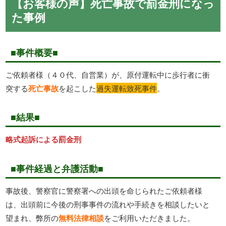
【お客様の声】死亡事故で罰金刑になっ
た事例
■事件概要■
ご依頼者様（４０代、自営業）が、原付運転中に歩行者に衝
突する
死亡事故
を起こした
過失運転致死事件
。
■結果■
略式起訴による罰金刑
■事件経過と弁護活動■
事故後、警察官に警察署への出頭を命じられたご依頼者様
は、出頭前に今後の刑事事件の流れや手続きを相談したいと
望まれ、弊所の
無料法律相談
をご利用いただきました。