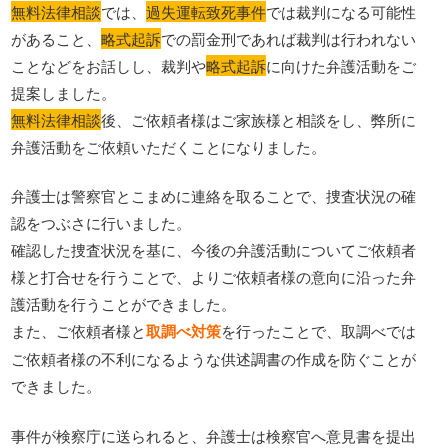
無料法律相談
では、
過失運転致死事件
では裁判になる可能性
があること、
略式起訴
での罰金刑であれば裁判は行われない
ことなどをお話しし、裁判や
略式起訴
に向けた弁護活動をご
提案しました。
無料法律相談
後、ご依頼者様はご家族様と相談をし、弊所に
弁護活動をご依頼いただくことになりました。
弁護士は警察官とこまめに連絡を取ることで、捜査状況の確
認をつぶさに行いました。
確認した捜査状況を基に、今後の弁護活動についてご依頼者
様と打合せを行うことで、よりご依頼者様の意向に沿った弁
護活動を行うことができました。
また、ご依頼者様と
取調べ対策
を行ったことで、取調べでは
ご依頼者様の不利になるような供述調書の作成を防ぐことが
できました。
事件が検察庁に送られると、弁護士は検察官へ意見書を提出