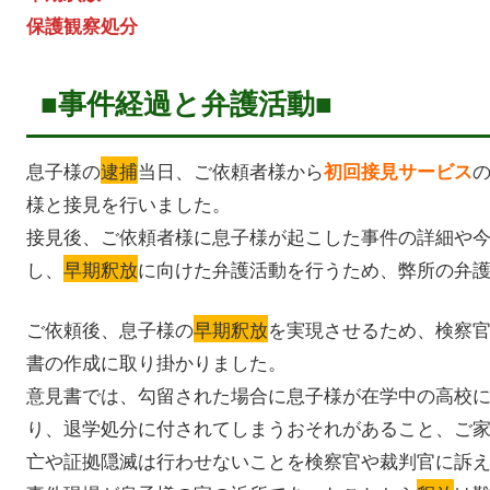
保護観察処分
■事件経過と弁護活動■
息子様の
逮捕
当日、ご依頼者様から
初回接見サービス
様と接見を行いました。
接見後、ご依頼者様に息子様が起こした事件の詳細や
し、
早期釈放
に向けた弁護活動を行うため、弊所の弁
ご依頼後、息子様の
早期釈放
を実現させるため、検察
書の作成に取り掛かりました。
意見書では、勾留された場合に息子様が在学中の高校
り、退学処分に付されてしまうおそれがあること、ご
亡や証拠隠滅は行わせないことを検察官や裁判官に訴