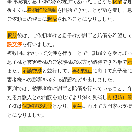
事件現場が息子様の家の近所であったことから
釈放
は
後すぐに
身柄解放活動
を開始できたことが功を奏し、
ご依頼日の翌日に
釈放
されることになりました。
釈放
後は、ご依頼者様と息子様が謝罪と賠償を希望し
を行いました。
談交渉
複数回にわたって交渉を行うことで、謝罪文を受け取
息子様と被害者様のご家族様の双方が納得できる形で
また、
示談交渉
と並行して、
再犯防止
に向けて息子様
害者様への影響を考える課題などを出しました。
審判では、被害者様に謝罪と賠償を行っていること、
たる弁護人との面談を通じてより深く反省し
再犯防止
子様は
保護観察処分
となり、
更生
に向けて専門家の支
とになりました。