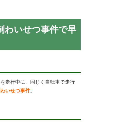
制わいせつ事件で早
上を走行中に、同じく自転車で走行
。
制わいせつ事件