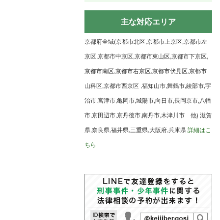
主な対応エリア
京都府全域(京都市北区,京都市上京区,京都市左
京区,京都市中京区,京都市東山区,京都市下京区,
京都市南区,京都市右京区,京都市伏見区,京都市
山科区,京都市西京区 ,福知山市,舞鶴市,綾部市,宇
治市,宮津市,亀岡市,城陽市,向日市,長岡京市,八幡
市,京田辺市,京丹後市,南丹市,木津川市 他) 滋賀
県,奈良県,福井県,三重県,大阪府,兵庫県
詳細はこ
ちら