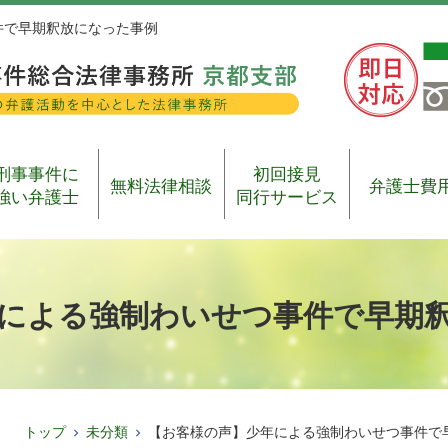
件で早期釈放になった事例
刑事事件に
初回接見
無料法律相談
弁護士費
強い弁護士
同行サービス
による強制わいせつ事件で早期
トップ
未分類
【お客様の声】少年による強制わいせつ事件で