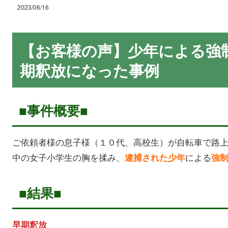
2023/06/16
【お客様の声】少年による強
期釈放になった事例
■事件概要■
ご依頼者様の息子様（１０代、高校生）が自転車で路
中の女子小学生の胸を揉み、
による
逮捕された少年
強
■結果■
早期釈放