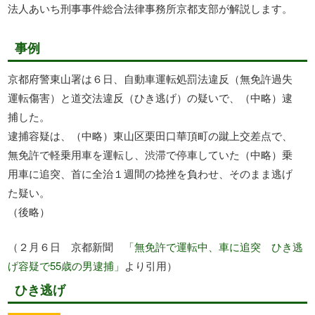
法人あいち刑事事件総合法律事務所京都支部が解説します。
事例
京都府警東山署は６日、自動車運転処罰法違反（無免許過失
運転傷害）と道交法違反（ひき逃げ）の疑いで、（中略）逮
捕した。
逮捕容疑は、（中略）東山区栗田口華頂町の蹴上交差点で、
無免許で軽乗用車を運転し、渋滞で停車していた（中略）乗
用車に追突、首に全治１週間の捻挫を負わせ、そのまま逃げ
た疑い。
（後略）
（２月６日 京都新聞
「無免許で運転中、車に追突 ひき逃
げ容疑で55歳の男逮捕」
より引用）
ひき逃げ