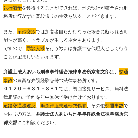
執行猶予
を獲得することができれば、刑の執行が猶予され刑
務所に行かずに普段通りの生活を送ることができます。
また、
示談交渉
では加害者自らが行なった場合に断られる可
能性が高く、トラブルが生じる場合もあります。
ですので、
示談交渉
を行う際には弁護士を代理人として行う
ことが望ましいといえます。
弁護士法人あいち刑事事件総合法律事務所京都支部
は、
交通
事故
の豊富な弁護経験を持つ法律事務所です。
０１２０－６３１－８８１
では、初回接見サービス、無料法
律相談のご予約を年中無休で受け付けております。
道路交通法違反
、
無免許過失運転致傷罪
、その他
交通事故
で
お困りの方は、
弁護士法人あいち刑事事件総合法律事務所京
都支部
にご相談ください。