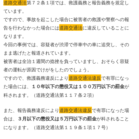
道路交通法
第７２条１項では、救護義務と報告義務を規定し
ています。
ですので、事故を起こした場合に被害者の救護や警察への報
告を行わなかった場合には
道路交通法
に違反していることに
なります。
今回の事例では、容疑者が渋滞で停車中の車に追突し、その
まま逃げたと報道されています。
被害者は全治１週間の捻挫を負っていますし、おそらく容疑
者の運転が原因でけがをしたのでしょう。
ですので、救護義務違反により
道路交通法違反
で有罪になっ
た場合には、
１０年以下の懲役又は１００万円以下の罰金
が
科されます。（道路交通法第１１７条２項）
また、報告義務違反により
道路交通法違反
で有罪になった場
合は、
３月以下の懲役又は５万円以下の罰金
が科されること
になります。（道路交通法第１１９条１項１７号）