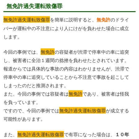
無免許過失運転致傷罪
無免許過失運転致傷罪
を簡単に説明すると、
無免許
のドライ
バーが運転中の不注意により人にけがを負わせた場合に成立
します。
今回の事例では、
無免許
の容疑者が渋滞で停車中の車に追突
し、被害者に全治１週間の捻挫を負わせたとされています。
報道からでは具体的な事故の内容はわかりませんが、渋滞で
停車中の車に追突していることから不注意で事故を起こして
しまったのだと推測されます。
また、今回の事例では容疑者は
無免許
であり、被害者は怪我
を負っています。
ですので、今回の事例では
無免許過失運転致傷罪
が成立する
可能性があります。
また、
無免許過失運転致傷罪
で有罪になった場合は、
１０年