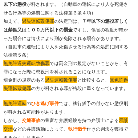
以下の懲役
が科されます。（自動車の運転により人を死傷さ
せる行為等の処罰に関する法律第６条４項）
加えて、
過失運転致傷罪
の法定刑は、
７年以下の懲役若しく
は禁錮又は１００万円以下の罰金
ですし、傷害の程度が軽か
った場合には情状により刑が免除される場合があります。
（自動車の運転により人を死傷させる行為等の処罰に関する
法律第５条）
無免許過失運転致傷罪
では罰金刑の規定がないことから、有
罪になった際に懲役刑を科されることになります。
罰金刑の規定のある
過失運転致傷罪
と比較すると、
無免許過
失運転致傷罪
の方が科される罪が格段に重くなっています。
無免許運転
の
ひき逃げ事件
では、執行猶予の付かない懲役刑
が科される可能性があります。
しかし、
交通事故
の豊富な弁護経験を持つ弁護士による
示談
交渉
などの弁護活動によって、
執行猶予
付きの判決を獲得で
きるかもしれません。