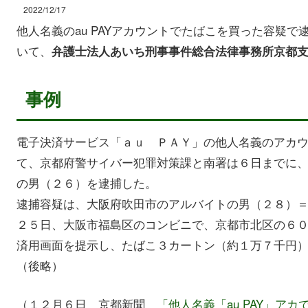
2022/12/17
他人名義のau PAYアカウントでたばこを買った容疑
いて、
弁護士法人あいち刑事事件総合法律事務所京都
事例
電子決済サービス「ａｕ ＰＡＹ」の他人名義のアカ
て、京都府警サイバー犯罪対策課と南署は６日までに
の男（２６）を逮捕した。
逮捕容疑は、大阪府吹田市のアルバイトの男（２８）
２５日、大阪市福島区のコンビニで、京都市北区の６
済用画面を提示し、たばこ３カートン（約１万７千円
（後略）
（１２月６日 京都新聞
「他人名義「au PAY」ア