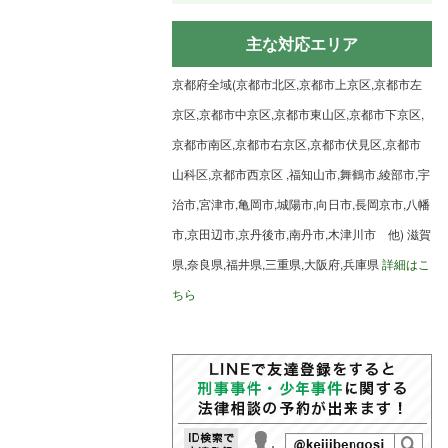
主な対応エリア
京都府全域(京都市北区,京都市上京区,京都市左
京区,京都市中京区,京都市東山区,京都市下京区,
京都市南区,京都市右京区,京都市伏見区,京都市
山科区,京都市西京区 ,福知山市,舞鶴市,綾部市,宇
治市,宮津市,亀岡市,城陽市,向日市,長岡京市,八幡
市,京田辺市,京丹後市,南丹市,木津川市 他) 滋賀
県,奈良県,福井県,三重県,大阪府,兵庫県
詳細はこ
ちら