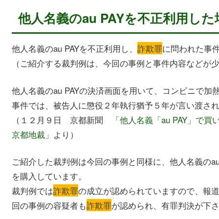
他人名義のau PAYを不正利用し
他人名義のau PAYを不正利用し、
詐欺罪
に問われた事
（ご紹介する裁判例は、今回の事例と事件内容などが
他人名義のau PAYの決済画面を用いて、コンビニで
事件では、被告人に懲役２年執行猶予５年が言い渡さ
（１２月９日 京都新聞
「他人名義「au PAY」
京都地裁」
より）
ご紹介した裁判例は今回の事例と同様に、他人名義のau
を購入しています。
裁判例では
詐欺罪
の成立が認められていますので、報
回の事例の容疑者も
詐欺罪
が認められ、有罪判決が下