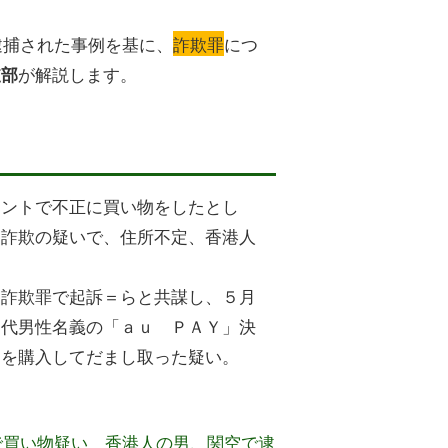
で逮捕された事例を基に、
詐欺罪
につ
が解説します。
支部
ウントで不正に買い物をしたとし
、詐欺の疑いで、住所不定、香港人
＝詐欺罪で起訴＝らと共謀し、５月
０代男性名義の「ａｕ ＰＡＹ」決
）を購入してだまし取った疑い。
カで買い物疑い 香港人の男、関空で逮