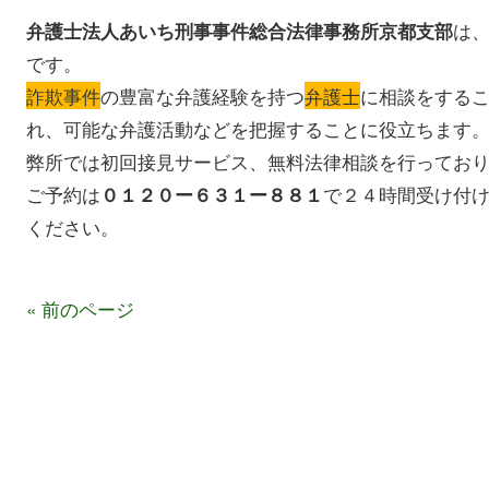
は
弁護士法人あいち刑事事件総合法律事務所京都支部
です。
詐欺事件
の豊富な弁護経験を持つ
弁護士
に相談をする
れ、可能な弁護活動などを把握することに役立ちます
弊所では初回接見サービス、無料法律相談を行ってお
ご予約は
で２４時間受け付
０１２０ー６３１ー８８１
ください。
« 前のページ