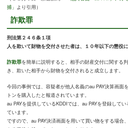
捕」
より引用）
詐欺罪
刑法第２４６条１項
人を欺いて財物を交付させた者は、１０年以下の懲役
を簡単に説明すると、相手の財産交付に関する
詐欺罪
き、欺いた相手から財物を交付されると成立します。
今回の事例では、容疑者が他人名義のau PAY決算画
トンを購入したと報道されています。
au PAYを提供しているKDDIでは、au PAYを登録
ています。
ですので、au PAY決済画面を用いて買い物をする場