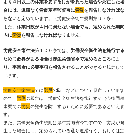
より４日以上の休業を要するけがを負った場合や死亡した場
合には、遅滞なく労働基準監督署に
労災
を報告しなければな
らない
と定めています。（労働安全衛生規則第９７条）
また、
休業日数が４日に満たない場合でも、定められた期間
内に
労災
を報告しなければなりません
。
労働安全衛生法
第１００条では、
労働安全衛生法を施行する
ために必要がある場合は厚生労働省令で定めるところによ
り、事業者に必要事項を報告させることができる
と規定して
います。
労働安全衛生法
では
労災
の防止などについて規定しています
ので、
労災
の報告は、労働安全衛生法を施行する（今後同種
事案での
労災
の発生を防止する）ために必要であるといえま
す。
また、労働安全衛生規則は厚生労働省令ですので、労災が発
生した場合には、定められている通り遅滞なく、もしくは定