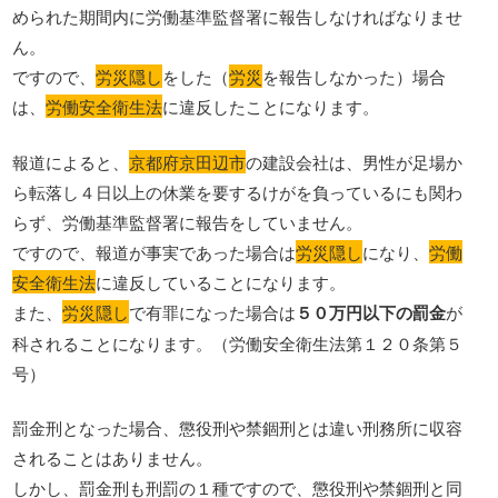
められた期間内に労働基準監督署に報告しなければなりませ
ん。
ですので、
労災隠し
をした（
労災
を報告しなかった）場合
は、
労働安全衛生法
に違反したことになります。
報道によると、
京都府京田辺市
の建設会社は、男性が足場か
ら転落し４日以上の休業を要するけがを負っているにも関わ
らず、労働基準監督署に報告をしていません。
ですので、報道が事実であった場合は
労災隠し
になり、
労働
安全衛生法
に違反していることになります。
また、
労災隠し
で有罪になった場合は
５０万円以下の罰金
が
科されることになります。（労働安全衛生法第１２０条第５
号）
罰金刑となった場合、懲役刑や禁錮刑とは違い刑務所に収容
されることはありません。
しかし、罰金刑も刑罰の１種ですので、懲役刑や禁錮刑と同