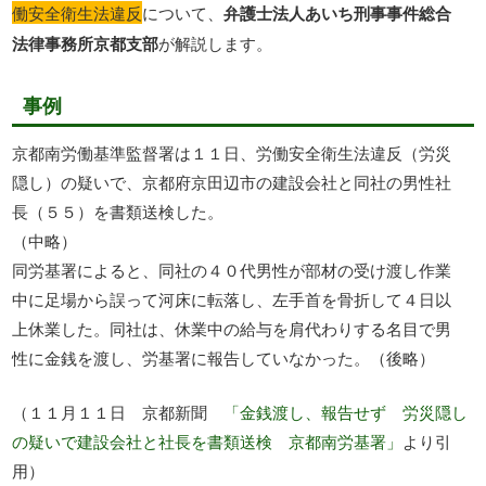
働安全衛生法違反
について、
弁護士法人あいち刑事事件総合
法律事務所京都支部
が解説します。
事例
京都南労働基準監督署は１１日、労働安全衛生法違反（労災
隠し）の疑いで、京都府京田辺市の建設会社と同社の男性社
長（５５）を書類送検した。
（中略）
同労基署によると、同社の４０代男性が部材の受け渡し作業
中に足場から誤って河床に転落し、左手首を骨折して４日以
上休業した。同社は、休業中の給与を肩代わりする名目で男
性に金銭を渡し、労基署に報告していなかった。（後略）
（１１月１１日 京都新聞
「金銭渡し、報告せず 労災隠し
の疑いで建設会社と社長を書類送検 京都南労基署」
より引
用）