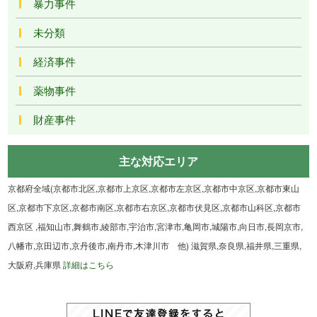
暴力事件
未分類
経済事件
薬物事件
財産事件
主な対応エリア
京都府全域(京都市北区,京都市上京区,京都市左京区,京都市中京区,京都市東山
区,京都市下京区,京都市南区,京都市右京区,京都市伏見区,京都市山科区,京都市
西京区 ,福知山市,舞鶴市,綾部市,宇治市,宮津市,亀岡市,城陽市,向日市,長岡京市,
八幡市,京田辺市,京丹後市,南丹市,木津川市 他) 滋賀県,奈良県,福井県,三重県,
大阪府,兵庫県
詳細はこちら