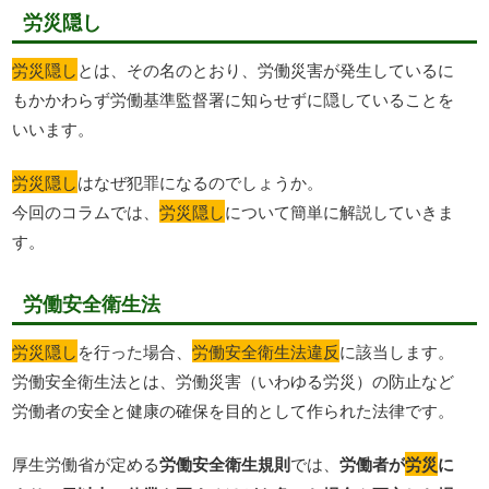
労災隠し
労災隠し
とは、その名のとおり、労働災害が発生しているに
もかかわらず労働基準監督署に知らせずに隠していることを
いいます。
労災隠し
はなぜ犯罪になるのでしょうか。
今回のコラムでは、
労災隠し
について簡単に解説していきま
す。
労働安全衛生法
労災隠し
を行った場合、
労働安全衛生法違反
に該当します。
労働安全衛生法とは、労働災害（いわゆる労災）の防止など
労働者の安全と健康の確保を目的として作られた法律です。
厚生労働省が定める
労働安全衛生規則
では、
労働者が
労災
に