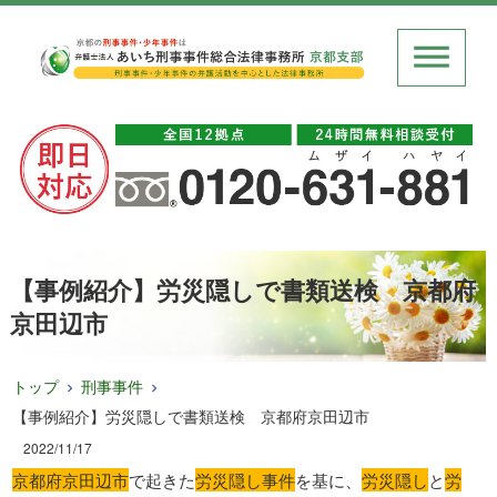
【事例紹介】労災隠しで書類送検 京都府
京田辺市
トップ
刑事事件
【事例紹介】労災隠しで書類送検 京都府京田辺市
2022/11/17
京都府京田辺市
で起きた
労災隠し事件
を基に、
労災隠し
と
労