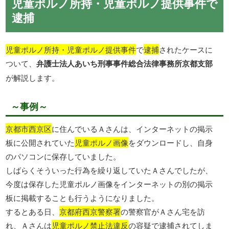
児童ポルノ所持・児童ポルノ提供事件で
逮捕
児童ポルノ所持・児童ポルノ提供事件
で
逮捕
されたケースに
ついて、
弁護士法人あいち刑事事件総合法律事務所京都支部
が解説します。
～事例～
京都市西京区
に住んでいるＡさんは、インターネットの掲示
板に公開されていた
児童ポルノ画像
をダウンロードし、自身
のパソコンに保存していました。
しばらくそういった行為を繰り返していたＡさんでしたが、
今度は保存した児童ポルノ画像をインターネットの別の掲示
板に掲載することも行うようになりました。
するとある日、
京都府西京警察署
の警察官がＡさん宅を訪
れ、Ａさんは
児童ポルノ禁止法違反
の容疑で逮捕されてしま