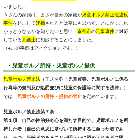
いました。
Ａさんの家族は、まさか自分の家族が
児童ポルノ禁止法違反
事件
を起こして
逮捕
されるとは夢にも思わず、とにかくこれ
からどうなるかを知りたいと思い、
京都市
の
刑事事件
に対応
している
弁護士
に相談することにしました。
（※この事例はフィクションです。）
・児童ポルノ所持・児童ポルノ提供
児童ポルノ禁止法
（正式名称「
児童買春、児童ポルノに係る
行為等の規制及び処罰並びに児童の保護等に関する法律
」）
では、
児童ポルノの所持・提供の禁止
を定めています。
児童ポルノ禁止法第７条
第１項 自己の性的好奇心を満たす目的で、児童ポルノを所
持した者（自己の意思に基づいて所持するに至った者であ
り、かつ、当該者であることが明らかに認められる者に限