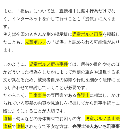
また、「提供」については、直接相手に渡す行為だけでな
く、インターネットを介して行うことも「提供」に入りま
す。
例えば今回のＡさんが別の掲示板に
児童ポルノ画像
を掲載し
たことも、
児童ポルノ
の「提供」と認められる可能性があり
ます。
このように、
児童ポルノ所持事件
では、所持の目的やそのほ
かどういった行為をしたかによって刑罰の重さや違反する条
文が異なるため、被疑者自身の認識や行動を細かく法律に照
らし合わせて検討していくことが必要です。
だからこそ、
刑事事件
の専門家である
弁護士
に相談し、かけ
られている容疑の内容や見通しを把握してから刑事手続きに
臨むようにすることが大切です。
逮捕
・勾留などの身体拘束でお困りの方、
児童ポルノ禁止法
違反
で
逮捕
されそうで不安な方は、
弁護士法人あいち刑事事