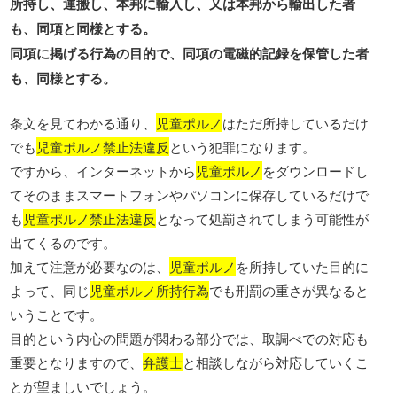
所持し、運搬し、本邦に輸入し、又は本邦から輸出した者
も、同項と同様とする。
同項に掲げる行為の目的で、同項の電磁的記録を保管した者
も、同様とする。
条文を見てわかる通り、
児童ポルノ
はただ所持しているだけ
でも
児童ポルノ禁止法違反
という犯罪になります。
ですから、インターネットから
児童ポルノ
をダウンロードし
てそのままスマートフォンやパソコンに保存しているだけで
も
児童ポルノ禁止法違反
となって処罰されてしまう可能性が
出てくるのです。
加えて注意が必要なのは、
児童ポルノ
を所持していた目的に
よって、同じ
児童ポルノ所持行為
でも刑罰の重さが異なると
いうことです。
目的という内心の問題が関わる部分では、取調べでの対応も
重要となりますので、
弁護士
と相談しながら対応していくこ
とが望ましいでしょう。