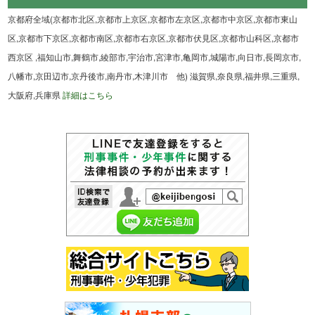
京都府全域(京都市北区,京都市上京区,京都市左京区,京都市中京区,京都市東山
区,京都市下京区,京都市南区,京都市右京区,京都市伏見区,京都市山科区,京都市
西京区 ,福知山市,舞鶴市,綾部市,宇治市,宮津市,亀岡市,城陽市,向日市,長岡京市,
八幡市,京田辺市,京丹後市,南丹市,木津川市 他) 滋賀県,奈良県,福井県,三重県,
大阪府,兵庫県
詳細はこちら