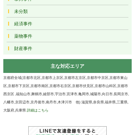
未分類
経済事件
薬物事件
財産事件
主な対応エリア
京都府全域(京都市北区,京都市上京区,京都市左京区,京都市中京区,京都市東山
区,京都市下京区,京都市南区,京都市右京区,京都市伏見区,京都市山科区,京都市
西京区 ,福知山市,舞鶴市,綾部市,宇治市,宮津市,亀岡市,城陽市,向日市,長岡京市,
八幡市,京田辺市,京丹後市,南丹市,木津川市 他) 滋賀県,奈良県,福井県,三重県,
大阪府,兵庫県
詳細はこちら