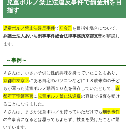
児童ポルノ禁止法違反事件で罰金刑を目
指す
児童ポルノ禁止法違反事件
で
罰金刑
を目指す場合について、
弁護士法人あいち刑事事件総合法律事務所京都支部
が解説し
ます。
～事例～
Ａさんは、小さい子供に性的興味を持っていたこともあり、
京都市左京区
にある自宅のパソコンなどに１８歳未満の子ど
もが写った児童ポルノ動画１０点を保存していたとして、
京
都府下鴨警察署
に
児童ポルノ禁止法違反
の容疑で捜査を受け
ることになりました。
Ａさんは、まさか児童ポルノを持っていただけでも
刑事事件
の当事者になるとは思ってもよらず、捜査を受けたことに驚
いています。