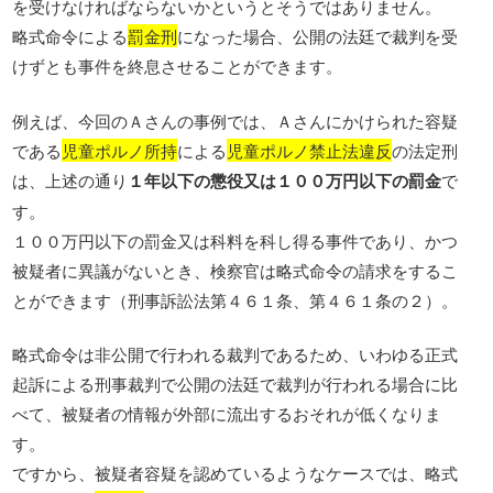
を受けなければならないかというとそうではありません。
略式命令による
罰金刑
になった場合、公開の法廷で裁判を受
けずとも事件を終息させることができます。
例えば、今回のＡさんの事例では、Ａさんにかけられた容疑
である
児童ポルノ所持
による
児童ポルノ禁止法違反
の法定刑
は、上述の通り
１年以下の懲役又は１００万円以下の罰金
で
す。
１００万円以下の罰金又は科料を科し得る事件であり、かつ
被疑者に異議がないとき、検察官は略式命令の請求をするこ
とができます（刑事訴訟法第４６１条、第４６１条の２）。
略式命令は非公開で行われる裁判であるため、いわゆる正式
起訴による刑事裁判で公開の法廷で裁判が行われる場合に比
べて、被疑者の情報が外部に流出するおそれが低くなりま
す。
ですから、被疑者容疑を認めているようなケースでは、略式