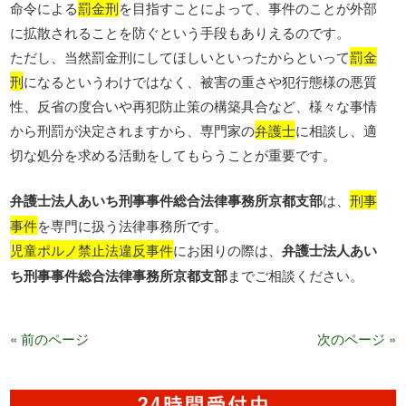
命令による
罰金刑
を目指すことによって、事件のことが外部
に拡散されることを防ぐという手段もありえるのです。
ただし、当然罰金刑にしてほしいといったからといって
罰金
刑
になるというわけではなく、被害の重さや犯行態様の悪質
性、反省の度合いや再犯防止策の構築具合など、様々な事情
から刑罰が決定されますから、専門家の
弁護士
に相談し、適
切な処分を求める活動をしてもらうことが重要です。
弁護士法人あいち刑事事件総合法律事務所京都支部
は、
刑事
事件
を専門に扱う法律事務所です。
児童ポルノ禁止法違反事件
にお困りの際は、
弁護士法人あい
ち刑事事件総合法律事務所京都支部
までご相談ください。
« 前のページ
次のページ »