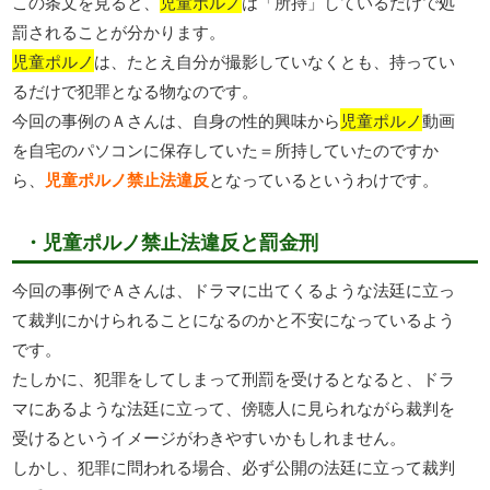
この条文を見ると、
児童ポルノ
は「所持」しているだけで処
罰されることが分かります。
児童ポルノ
は、たとえ自分が撮影していなくとも、持ってい
るだけで犯罪となる物なのです。
今回の事例のＡさんは、自身の性的興味から
児童ポルノ
動画
を自宅のパソコンに保存していた＝所持していたのですか
ら、
児童ポルノ禁止法違反
となっているというわけです。
・児童ポルノ禁止法違反と罰金刑
今回の事例でＡさんは、ドラマに出てくるような法廷に立っ
て裁判にかけられることになるのかと不安になっているよう
です。
たしかに、犯罪をしてしまって刑罰を受けるとなると、ドラ
マにあるような法廷に立って、傍聴人に見られながら裁判を
受けるというイメージがわきやすいかもしれません。
しかし、犯罪に問われる場合、必ず公開の法廷に立って裁判