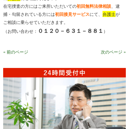
在宅捜査の方にはご来所いただいての
初回無料法律相談
、逮
捕・勾留されている方には
初回接見サービス
にて、
弁護士
が
ご相談に乗らせていただきます。
０１２０－６３１－８８１
（お問い合わせ：
）
« 前のページ
次のページ »