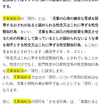
する。
児童福祉法
の「淫行」とは、「
児童の心身の健全な育成を阻
害するおそれがあると認められる性交又はこれに準ずる性交
類似行為
」をいい、「
児童を単に自己の性的欲望を満足させ
るための対象として扱っているとしか認められないような者
を相手とする性交又はこれに準ずる性交類似行為
」もこれに
含まれるとされています（最決平２８．６．２１）。
「性交又はこれに準ずる性交類似行為」とされていることか
ら、性交だけでなく、肛門性交や口腔性交等の性交類似行為
も
児童福祉法
の「淫行」に該当します。
また、
児童福祉法
ではその「淫行」について性別の定めはな
いため、児童と同性の者が相手であったとしても「淫行」と
なります。
次に、
児童福祉法
の淫行を「させる行為」は、「直接たると