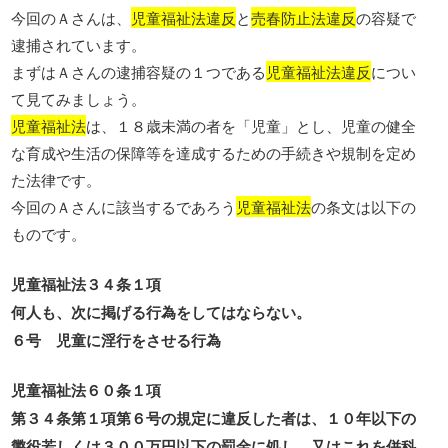
今回のＡさんは、
児童福祉法違反
と
売春防止法違反
の容疑で
逮捕されています。
まずはＡさんの逮捕容疑の１つである
児童福祉法違反
につい
て見てみましょう。
児童福祉法
は、１８歳未満の者を「児童」とし、児童の健全
な育成や生活の保障等を達成するための手続きや規制を定め
た法律です。
今回のＡさんに該当するであろう
児童福祉法
の条文は以下の
ものです。
児童福祉法３４条１項
何人も、次に掲げる行為をしてはならない。
６号 児童に淫行をさせる行為
児童福祉法６０条１項
第３４条第１項第６号の規定に違反した者は、１０年以下の
懲役若しくは３００万円以下の罰金に処し、又はこれを併科