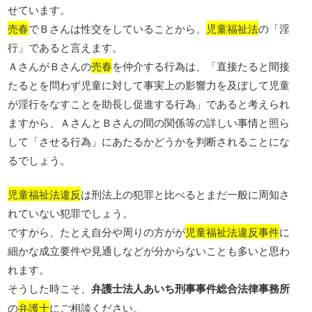
せています。
売春
でＢさんは性交をしていることから、
児童福祉法
の「淫
行」であると言えます。
ＡさんがＢさんの
売春
を仲介する行為は、「直接たると間接
たるとを問わず児童に対して事実上の影響力を及ぼして児童
が淫行をなすことを助長し促進する行為」であると考えられ
ますから、ＡさんとＢさんの間の関係等の詳しい事情と照ら
して「させる行為」にあたるかどうかを判断されることにな
るでしょう。
児童福祉法違反
は刑法上の犯罪と比べるとまだ一般に周知さ
れていない犯罪でしょう。
ですから、たとえ自分や周りの方がが
児童福祉法違反事件
に
細かな成立要件や見通しなどが分からないことも多いと思わ
れます。
そうした時こそ、
弁護士法人あいち刑事事件総合法律事務所
の
弁護士
にご相談ください。