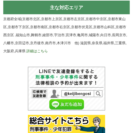
主な対応エリア
京都府全域(京都市北区,京都市上京区,京都市左京区,京都市中京区,京都市東山
区,京都市下京区,京都市南区,京都市右京区,京都市伏見区,京都市山科区,京都市
西京区 ,福知山市,舞鶴市,綾部市,宇治市,宮津市,亀岡市,城陽市,向日市,長岡京市,
八幡市,京田辺市,京丹後市,南丹市,木津川市 他) 滋賀県,奈良県,福井県,三重県,
大阪府,兵庫県
詳細はこちら