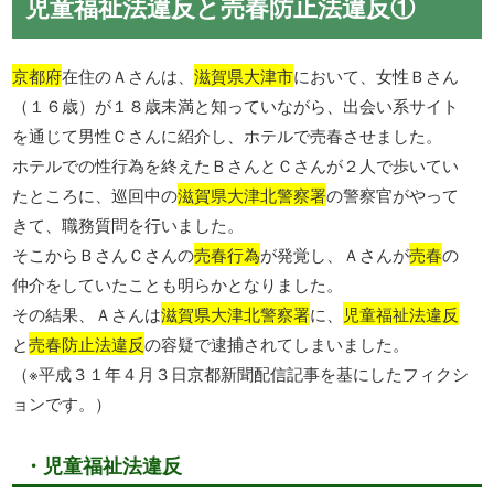
児童福祉法違反と売春防止法違反①
京都府
在住のＡさんは、
滋賀県大津市
において、女性Ｂさん
（１６歳）が１８歳未満と知っていながら、出会い系サイト
を通じて男性Ｃさんに紹介し、ホテルで売春させました。
ホテルでの性行為を終えたＢさんとＣさんが２人で歩いてい
たところに、巡回中の
滋賀県大津北警察署
の警察官がやって
きて、職務質問を行いました。
そこからＢさんＣさんの
売春行為
が発覚し、Ａさんが
売春
の
仲介をしていたことも明らかとなりました。
その結果、Ａさんは
滋賀県大津北警察署
に、
児童福祉法違反
と
売春防止法違反
の容疑で逮捕されてしまいました。
（※平成３１年４月３日京都新聞配信記事を基にしたフィクシ
ョンです。）
・児童福祉法違反