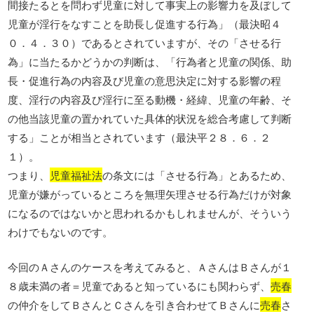
間接たるとを問わず児童に対して事実上の影響力を及ぼして
児童が淫行をなすことを助長し促進する行為」（最決昭４
０．４．３０）であるとされていますが、その「させる行
為」に当たるかどうかの判断は、「行為者と児童の関係、助
長・促進行為の内容及び児童の意思決定に対する影響の程
度、淫行の内容及び淫行に至る動機・経緯、児童の年齢、そ
の他当該児童の置かれていた具体的状況を総合考慮して判断
する」ことが相当とされています（最決平２８．６．２
１）。
つまり、
児童福祉法
の条文には「させる行為」とあるため、
児童が嫌がっているところを無理矢理させる行為だけが対象
になるのではないかと思われるかもしれませんが、そういう
わけでもないのです。
今回のＡさんのケースを考えてみると、ＡさんはＢさんが１
８歳未満の者＝児童であると知っているにも関わらず、
売春
の仲介をしてＢさんとＣさんを引き合わせてＢさんに
売春
さ