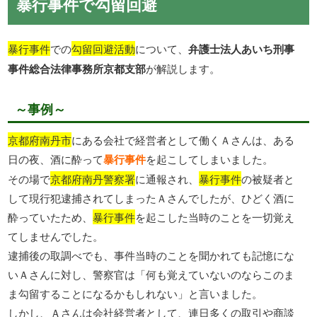
暴行事件で勾留回避
暴行事件
での
勾留回避活動
について、
弁護士法人あいち刑事
事件総合法律事務所京都支部
が解説します。
～事例～
京都府南丹市
にある会社で経営者として働くＡさんは、ある
日の夜、酒に酔って
暴行事件
を起こしてしまいました。
その場で
京都府南丹警察署
に通報され、
暴行事件
の被疑者と
して現行犯逮捕されてしまったＡさんでしたが、ひどく酒に
酔っていたため、
暴行事件
を起こした当時のことを一切覚え
てしませんでした。
逮捕後の取調べでも、事件当時のことを聞かれても記憶にな
いＡさんに対し、警察官は「何も覚えていないのならこのま
ま勾留することになるかもしれない」と言いました。
しかし、Ａさんは会社経営者として、連日多くの取引や商談