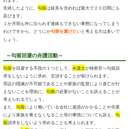
先述したように、
勾留
は延長を含めれば最大で２０日間にも
及びます。
１か月弱も外に出られず連絡もできない事態になってしまう
わけですから、どうにか
勾留を避けたい
と考える方は多いで
しょう。
～勾留回避の弁護活動～
勾留
を回避する手段の１つとして、
弁護士
が検察官へ勾留請
求をしないように求め、交渉することが挙げられます。
罪証の隠滅が不可能であることや家族の監督により逃亡が行
えないことを理由に、
勾留
の必要がないことを訴えることが
考えられるでしょう。
また、
勾留
により働いている会社に迷惑がかかることや失業
により家族を養えなくなること等の事情についても訴え、
勾
留
請求をしないよう求めることも考えられます。