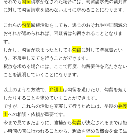
それでも
勾留
請求がなされた場合には、勾留請求先の裁判官
に対して勾留請求を認めないように求めることになります。
これらの
勾留
回避活動をしても、逃亡のおそれや罪証隠滅の
おそれが認められれば、容疑者は勾留されることとなりま
す。
しかし、勾留が決まったとしても
勾留
に対して準抗告とい
う、不服申し立てを行うことができます。
釈放を求める場合には、ここで再度、勾留要件を充たさない
ことを説明していくことになります。
以上のような方法で、
弁護士
は勾留を避けたり、勾留を短く
したりすることを求めていくことができます。
ですが、これらの活動を充実して行うためには、早期の
弁護
士
への相談・依頼が重要です。
今まで見てきたように、逮捕から
勾留
が決定されるまでは短
い時間の間に行われることから、釈放を求める機会を全て生