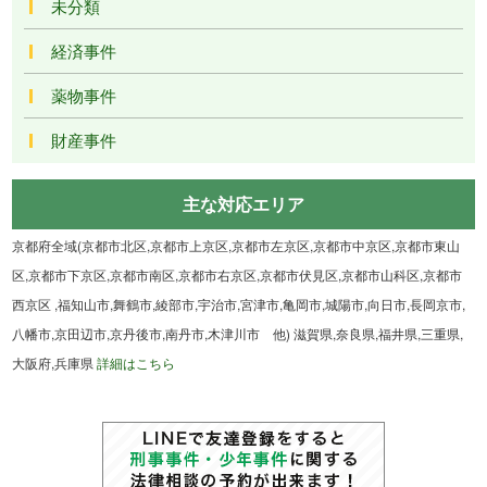
未分類
経済事件
薬物事件
財産事件
主な対応エリア
京都府全域(京都市北区,京都市上京区,京都市左京区,京都市中京区,京都市東山
区,京都市下京区,京都市南区,京都市右京区,京都市伏見区,京都市山科区,京都市
西京区 ,福知山市,舞鶴市,綾部市,宇治市,宮津市,亀岡市,城陽市,向日市,長岡京市,
八幡市,京田辺市,京丹後市,南丹市,木津川市 他) 滋賀県,奈良県,福井県,三重県,
大阪府,兵庫県
詳細はこちら