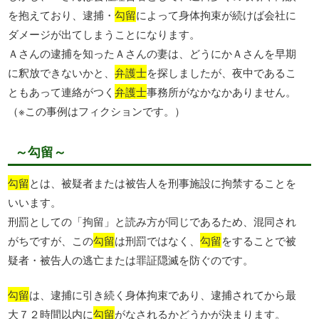
を抱えており、逮捕・
勾留
によって身体拘束が続けば会社に
ダメージが出てしまうことになります。
Ａさんの逮捕を知ったＡさんの妻は、どうにかＡさんを早期
に釈放できないかと、
弁護士
を探しましたが、夜中であるこ
ともあって連絡がつく
弁護士
事務所がなかなかありません。
（※この事例はフィクションです。）
～勾留～
勾留
とは、被疑者または被告人を刑事施設に拘禁することを
いいます。
刑罰としての「拘留」と読み方が同じであるため、混同され
がちですが、この
勾留
は刑罰ではなく、
勾留
をすることで被
疑者・被告人の逃亡または罪証隠滅を防ぐのです。
勾留
は、逮捕に引き続く身体拘束であり、逮捕されてから最
大７２時間以内に
勾留
がなされるかどうかが決まります。