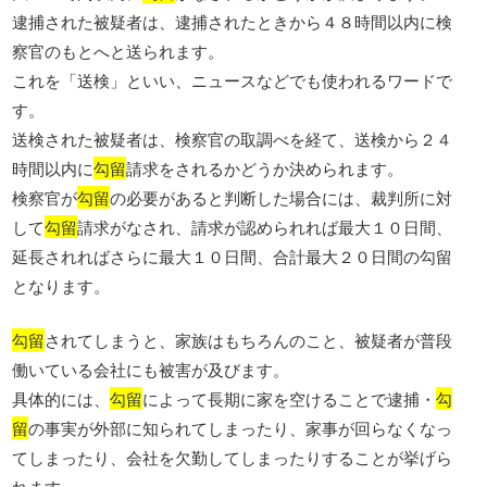
逮捕された被疑者は、逮捕されたときから４８時間以内に検
察官のもとへと送られます。
これを「送検」といい、ニュースなどでも使われるワードで
す。
送検された被疑者は、検察官の取調べを経て、送検から２４
時間以内に
勾留
請求をされるかどうか決められます。
検察官が
勾留
の必要があると判断した場合には、裁判所に対
して
勾留
請求がなされ、請求が認められれば最大１０日間、
延長されればさらに最大１０日間、合計最大２０日間の勾留
となります。
勾留
されてしまうと、家族はもちろんのこと、被疑者が普段
働いている会社にも被害が及びます。
具体的には、
勾留
によって長期に家を空けることで逮捕・
勾
留
の事実が外部に知られてしまったり、家事が回らなくなっ
てしまったり、会社を欠勤してしまったりすることが挙げら
れます。