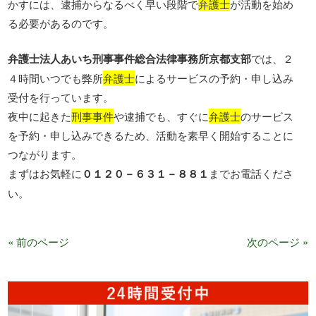
かすには、逮捕からなるべく早い段階で
弁護士
が活動を始め
る必要があるのです。
弁護士法人あいち刑事事件総合法律事務所京都支部
では、２
４時間いつでも弊所
弁護士
によるサービスの予約・申し込み
受付を行っています。
夜中に起きた
刑事事件
や逮捕でも、すぐに
弁護士
のサービス
を予約・申し込みできるため、活動を素早く開始することに
つながります。
まずはお気軽に
０１２０－６３１－８８１
までお電話くださ
い。
« 前のページ
次のページ »