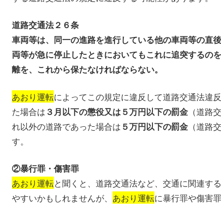
道路交通法２６条
車両等は、同一の進路を進行している他の車両等の直
両等が急に停止したときにおいてもこれに追突するの
離を、これから保たなければならない。
あおり運転
によってこの規定に違反して道路交通法違
た場合は
（道路
３月以下の懲役又は５万円以下の罰金
れ以外の道路であった場合は
（道路
５万円以下の罰金
す。
②暴行罪・傷害罪
あおり運転
と聞くと、道路交通法など、交通に関連す
やすいかもしれませんが、
あおり運転
に暴行罪や傷害