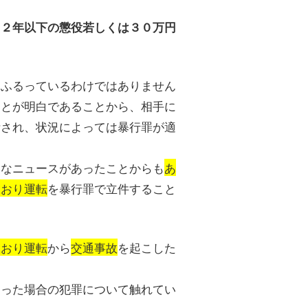
、２年以下の懲役若しくは３０万円
をふるっているわけではありません
ことが明白であることから、相手に
断され、状況によっては暴行罪が適
きなニュースがあったことからも
あ
あおり運転
を暴行罪で立件すること
あおり運転
から
交通事故
を起こした
。
まった場合の犯罪について触れてい