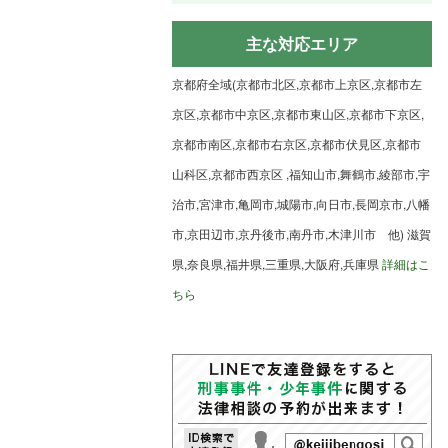
主な対応エリア
京都府全域(京都市北区,京都市上京区,京都市左
京区,京都市中京区,京都市東山区,京都市下京区,
京都市南区,京都市右京区,京都市伏見区,京都市
山科区,京都市西京区 ,福知山市,舞鶴市,綾部市,宇
治市,宮津市,亀岡市,城陽市,向日市,長岡京市,八幡
市,京田辺市,京丹後市,南丹市,木津川市 他) 滋賀
県,奈良県,福井県,三重県,大阪府,兵庫県
詳細はこ
ちら