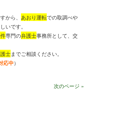
ですから、
あおり運転
での取調べや
ましいです。
事件
専門の
弁護士
事務所として、交
弁護士
までご相談ください。
）
対応中
次のページ »