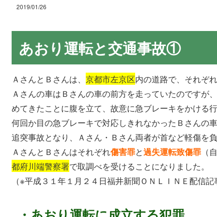
2019/01/26
あおり運転と交通事故①
ＡさんとＢさんは、
京都市左京区
内の道路で、それぞ
Ａさんの車はＢさんの車の前方を走っていたのですが
めてきたことに腹を立て、故意に急ブレーキをかける
何回か目の急ブレーキで対応しきれなかったＢさんの
追突事故となり、Ａさん・Ｂさん両者が首など軽傷を
ＡさんとＢさんはそれぞれ
と
（
傷害罪
過失運転致傷罪
都府川端警察署
で取調べを受けることになりました。
（※平成３１年１月２４日福井新聞ＯＮＬＩＮＥ配信記
・あおり運転に成立する犯罪