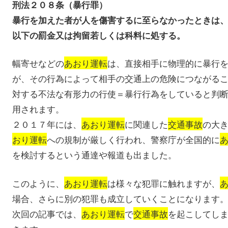
刑法２０８条（暴行罪）
暴行を加えた者が人を傷害するに至らなかったときは
以下の罰金又は拘留若しくは科料に処する。
幅寄せなどの
あおり運転
は、直接相手に物理的に暴行
が、その行為によって相手の交通上の危険につながる
対する不法な有形力の行使＝暴行行為をしていると判
用されます。
２０１７年には、
あおり運転
に関連した
交通事故
の大
おり運転
への規制が厳しく行われ、警察庁が全国的に
を検討するという通達や報道も出ました。
このように、
あおり運転
は様々な犯罪に触れますが、
場合、さらに別の犯罪も成立していくことになります
次回の記事では、
あおり運転
で
交通事故
を起こしてし