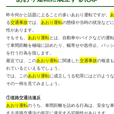
昨今何かと話題に上ることの多いあおり運転ですが、
る
交通事故
では、
あおり運転
の態様や当時の状況など
性があります。
そもそも、
あおり運転
とは、自動車やバイクなどの運
て車間距離を極端に詰めたり、幅寄せや急停止、パッ
を行う行為を指します。
最近では、この
あおり運転
に関連した
交通事故
の報道
れているといえるでしょう。
では、この
あおり運転
に成立しうる犯罪にはどのよう
その一例を見てみましょう。
①道路交通法違反
あおり運転
のうち、車間距離を詰める行為は、安全な
する道路交通法の規定に違反する可能性があります。