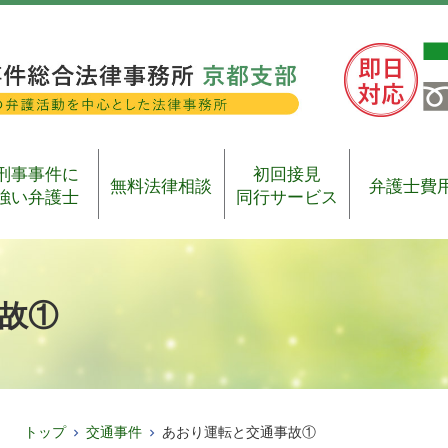
刑事事件に
初回接見
無料法律相談
弁護士費
強い弁護士
同行サービス
故①
トップ
交通事件
あおり運転と交通事故①