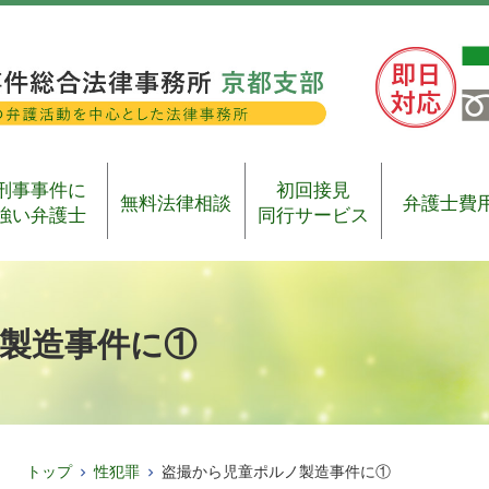
刑事事件に
初回接見
無料法律相談
弁護士費
強い弁護士
同行サービス
製造事件に①
トップ
性犯罪
盗撮から児童ポルノ製造事件に①