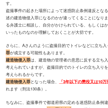
す。
盗撮事件の起きた場所によって迷惑防止条例違反とな
述の建造物侵入罪になるのかが違ってくることになり
る弁護士に相談し、自分がかけられている、もしくは
いったものなのか理解しておくことが大切です。
さらに、Aさんのように盗撮目的でトイレなどに立ち入
が成立する可能性もあります。
罪
は、建造物の管理者の意思に反する立ち
建造物侵入罪
考えられていますが、盗撮目的でのトイレの立ち入り
考えられるからです。
となった場合、
建造物侵入罪
「3年以下の懲役又は10
れます（刑法130条）。
ちなみに、盗撮事件で都道府県の定める迷惑防止条例