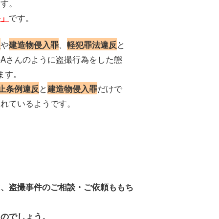
ます。
です。
料」
や
、
と
反
建造物侵入罪
軽犯罪法違反
Aさんのように盗撮行為をした態
ます。
と
だけで
止条例違反
建造物侵入罪
られているようです。
は、盗撮事件のご相談・ご依頼ももち
ものでしょう。