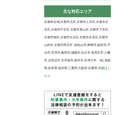
主な対応エリア
京都府全域(京都市北区,京都市上京区,京都市左
京区,京都市中京区,京都市東山区,京都市下京区,
京都市南区,京都市右京区,京都市伏見区,京都市
山科区,京都市西京区 ,福知山市,舞鶴市,綾部市,宇
治市,宮津市,亀岡市,城陽市,向日市,長岡京市,八幡
市,京田辺市,京丹後市,南丹市,木津川市 他) 滋賀
県,奈良県,福井県,三重県,大阪府,兵庫県
詳細はこ
ちら