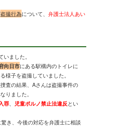
に
盗撮行為
について、
弁護士法人あい
ていました。
にある駅構内のトイレに
府向日市
する様子を盗撮していました。
捜査の結果、Aさんは盗撮事件の
になりました。
、
とい
入罪
児童ポルノ禁止法違反
。
に驚き、今後の対応を弁護士に相談