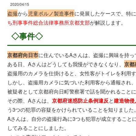
2020/04/15
盗撮
から
児童ポルノ製造事件
に発展したケースで、特
ち刑事事件総合法律事務所京都支部
が解説します。
◇事件◇
に住んでいるAさんは、盗撮に興味を持っ
京都府向日市
ある日、Aさんはどうしても我慢ができなくなり、
京都
盗撮用のカメラを仕掛けると、女性客がトイレを利用
しかし、盗撮用カメラに気づいた利用客から通報され、
被疑者として京都府向日町警察署で話を聞かれること
その際、Aさんは、
と
京都府迷惑防止条例違反
建造物侵
う3つの犯罪の容疑をかけられていることを知りました
Aさんは、自分の盗撮行為に3つも犯罪が成立すること
してみることにしました。