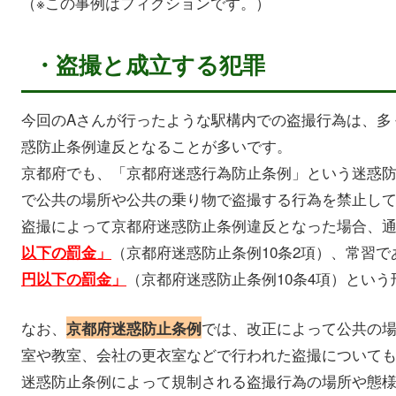
（※この事例はフィクションです。）
・盗撮と成立する犯罪
今回のAさんが行ったような駅構内での盗撮行為は、多
惑防止条例違反となることが多いです。
京都府でも、「京都府迷惑行為防止条例」という迷惑
で公共の場所や公共の乗り物で盗撮する行為を禁止し
盗撮によって京都府迷惑防止条例違反となった場合、
（京都府迷惑防止条例10条2項）、常習で
以下の罰金」
（京都府迷惑防止条例10条4項）とい
円以下の罰金」
なお、
では、改正によって公共の
京都府迷惑防止条例
室や教室、会社の更衣室などで行われた盗撮について
迷惑防止条例によって規制される盗撮行為の場所や態