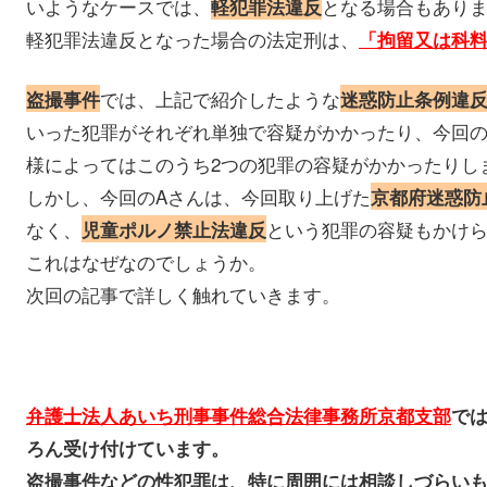
いようなケースでは、
となる場合もあり
軽犯罪法違反
軽犯罪法違反となった場合の法定刑は、
「拘留又は科
では、上記で紹介したような
盗撮事件
迷惑防止条例違
いった犯罪がそれぞれ単独で容疑がかかったり、今回の
様によってはこのうち2つの犯罪の容疑がかかったりし
しかし、今回のAさんは、今回取り上げた
京都府迷惑防
なく、
という犯罪の容疑もかけ
児童ポルノ禁止法違反
これはなぜなのでしょうか。
次回の記事で詳しく触れていきます。
弁護士法人あいち刑事事件総合法律事務所京都支部
で
ろん受け付けています。
盗撮事件などの性犯罪は、特に周囲には相談しづらい