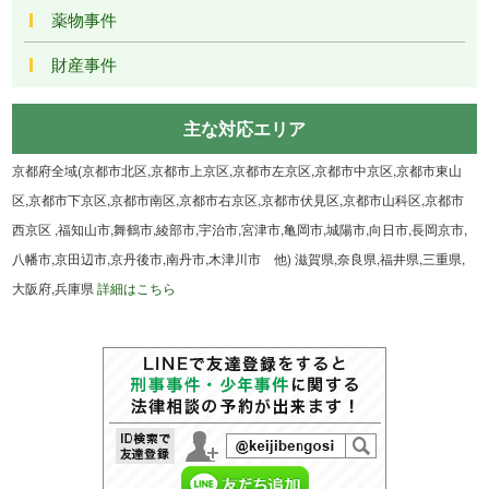
薬物事件
財産事件
主な対応エリア
京都府全域(京都市北区,京都市上京区,京都市左京区,京都市中京区,京都市東山
区,京都市下京区,京都市南区,京都市右京区,京都市伏見区,京都市山科区,京都市
西京区 ,福知山市,舞鶴市,綾部市,宇治市,宮津市,亀岡市,城陽市,向日市,長岡京市,
八幡市,京田辺市,京丹後市,南丹市,木津川市 他) 滋賀県,奈良県,福井県,三重県,
大阪府,兵庫県
詳細はこちら