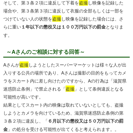
そして、第３条２項に違反して下着を
盗撮
し映像を記録した
場合や、第３条第３項に違反して衣服の全部もしくは一部を
つけていない人の状態を
盗撮
し映像を記録した場合には、さ
らに重い
１年以下の懲役又は１００万円以下の罰金
となりま
す。
～Aさんのご相談に対する回答～
Aさんが
盗撮
しようとしたスーパーマーケットは様々な人が出
入りする公共の場所であり、Aさんは撮影の目的をもってカメ
ラをスカート内に差し向けたのですから、Aの行為は「滋賀県
迷惑防止条例」で禁止される「
盗撮
」として条例違反となる
可能性が高いです。
結果としてスカート内の映像は取れていないとしても、盗撮
しようとカメラを向けているため、滋賀県迷惑防止条例の第
３条２項に違反し、「
６月以下の懲役又は５０万円以下の罰
金
」の処分を受ける可能性が出てくると考えられます。。