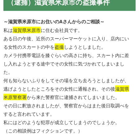
（逮捕）滋賀県米原市の盗撮事件
～滋賀県米原市にお住いのAさんからのご相談～
私は
滋賀県米原市
に住む会社員です。
ある日の午後、近所のスーパーマーケットに入り、店内にい
る女性のスカートの中を
盗撮
しようとしました。
カメラ付携帯電話を膝ぐらいの高さに持ち、スカート内に差
し入れようとする途中でその女性に気づかれてしまいまし
た。
何も知らないふりをしてその場を立ち去ろうとしましたが、
逃げようとしたところをその女性に通報され、その後
滋賀県
米原警察署
から来た警察官に逮捕されてしまいました。
その日に釈放されましたが、警察官からはまた後日取調べを
すると言われています。
私にはどのような犯罪が成立してしまうのでしょうか。
（この相談例はフィクションです。）