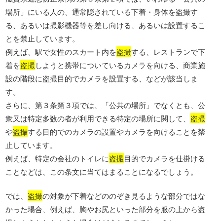
場所」にいる人の、通常隠されている下着・身体を盗撮す
る、あるいは撮影機器等を差し向ける、あるいは設置するこ
とを禁止しています。
例えば、駅で女性のスカート内を
盗撮
する、レストランで下
着を
盗撮
しようと携帯についているカメラを向ける、商業施
設の階段に盗撮目的でカメラを設置する、などが該当しま
す。
さらに、第３条第３項では、「公共の場所」でなくとも、公
衆又は特定多数の者が利用できる特定の場所に関して、
盗撮
や
盗撮
する目的でのカメラの設置やカメラを向けることを禁
止しています。
例えば、特定の会社のトイレに
盗撮
目的でカメラを仕掛ける
ことなどは、この条文に当てはまることになるでしょう。
では、
盗撮
の対象が下着などののぞき見るような部分ではな
かった場合、例えば、胸やお尻といった部分を服の上から盗