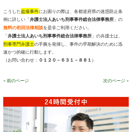
こうした
盗撮事件
にお困りの際は、各都道府県の迷惑防止条
例に詳しい「
弁護士法人あいち刑事事件総合法律事務所
」の
無料の初回法律相談
を是非ご利用ください。
「
弁護士法人あいち刑事事件総合法律事務所
」の弁護士は、
刑事専門弁護士
の手腕を発揮し、事件の早期解決のために迅
速かつ的確に行動します。
（お問い合わせ：
０１２０－６３１－８８１
）
« 前のページ
次のページ »