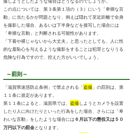
撮しようとしたような場合はどうなるのでしょうか。
この点については、第３条第１項の（３）にいう「卑猥な言
動」に当たるかが問題となり、例えば隠れて至近距離で全身
を撮影した場合、あるいは下半身などを接写した場合には
「卑猥な言動」と判断される可能性があります。
「下着や裸じゃないから大丈夫」と思ったとしても、人に性
的な羞恥心を与えるような撮影をすることは犯罪となりうる
危険な行為ですので、控えた方がいいでしょう。
～罰則～
「滋賀県迷惑防止条例」で禁止される「
盗撮
」の罰則は、第
１１条に規定があります。
第１１条によると、滋賀県では、
盗撮
しようとカメラを設置
したり人に向けたりといった行為をした場合、さらには「卑
わいな言動」をしたような場合には
６月以下の懲役又は５０
万円以下の罰金
となります。