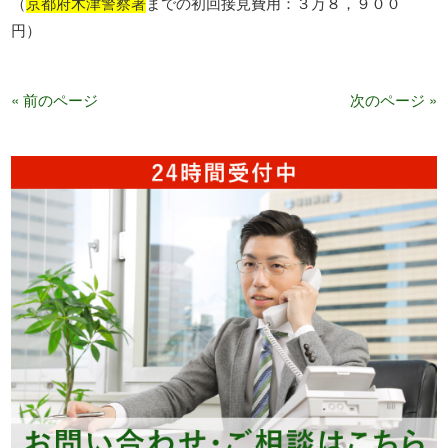
（
京都府木津警察署
までの初回接見費用：３万８，９００
円）
« 前のページ
次のページ »