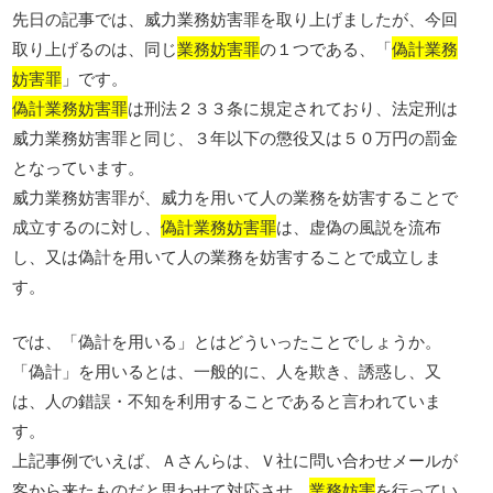
先日の記事では、威力業務妨害罪を取り上げましたが、今回
取り上げるのは、同じ
業務妨害罪
の１つである、「
偽計業務
妨害罪
」です。
偽計業務妨害罪
は刑法２３３条に規定されており、法定刑は
威力業務妨害罪と同じ、３年以下の懲役又は５０万円の罰金
となっています。
威力業務妨害罪が、威力を用いて人の業務を妨害することで
成立するのに対し、
偽計業務妨害罪
は、虚偽の風説を流布
し、又は偽計を用いて人の業務を妨害することで成立しま
す。
では、「偽計を用いる」とはどういったことでしょうか。
「偽計」を用いるとは、一般的に、人を欺き、誘惑し、又
は、人の錯誤・不知を利用することであると言われていま
す。
上記事例でいえば、Ａさんらは、Ｖ社に問い合わせメールが
客から来たものだと思わせて対応させ、
業務妨害
を行ってい