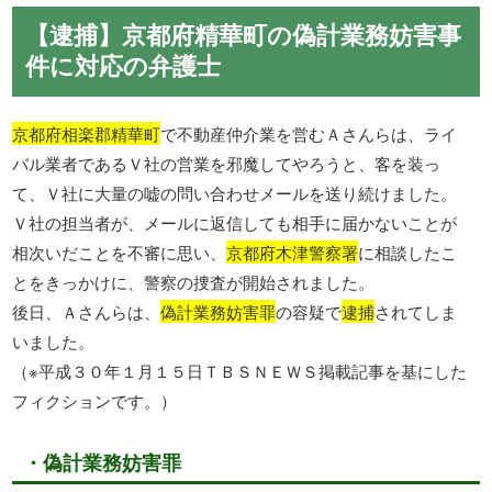
【逮捕】京都府精華町の偽計業務妨害事
件に対応の弁護士
京都府相楽郡精華町
で不動産仲介業を営むＡさんらは、ライ
バル業者であるＶ社の営業を邪魔してやろうと、客を装っ
て、Ｖ社に大量の嘘の問い合わせメールを送り続けました。
Ｖ社の担当者が、メールに返信しても相手に届かないことが
相次いだことを不審に思い、
京都府木津警察署
に相談したこ
とをきっかけに、警察の捜査が開始されました。
後日、Ａさんらは、
偽計業務妨害罪
の容疑で
逮捕
されてしま
いました。
（※平成３０年１月１５日ＴＢＳＮＥＷＳ掲載記事を基にした
フィクションです。）
・偽計業務妨害罪