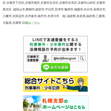
区,京都市下京区,京都市南区,京都市右京区,京都市伏見区,京都市山科区,京都市
西京区 ,福知山市,舞鶴市,綾部市,宇治市,宮津市,亀岡市,城陽市,向日市,長岡京市,
八幡市,京田辺市,京丹後市,南丹市,木津川市 他) 滋賀県,奈良県,福井県,三重県,
大阪府,兵庫県
詳細はこちら