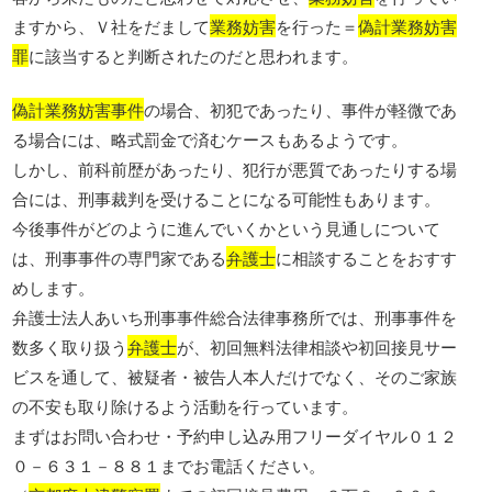
ますから、Ｖ社をだまして
業務妨害
を行った＝
偽計業務妨害
罪
に該当すると判断されたのだと思われます。
偽計業務妨害事件
の場合、初犯であったり、事件が軽微であ
る場合には、略式罰金で済むケースもあるようです。
しかし、前科前歴があったり、犯行が悪質であったりする場
合には、刑事裁判を受けることになる可能性もあります。
今後事件がどのように進んでいくかという見通しについて
は、刑事事件の専門家である
弁護士
に相談することをおすす
めします。
弁護士法人あいち刑事事件総合法律事務所では、刑事事件を
数多く取り扱う
弁護士
が、初回無料法律相談や初回接見サー
ビスを通して、被疑者・被告人本人だけでなく、そのご家族
の不安も取り除けるよう活動を行っています。
まずはお問い合わせ・予約申し込み用フリーダイヤル０１２
０－６３１－８８１までお電話ください。