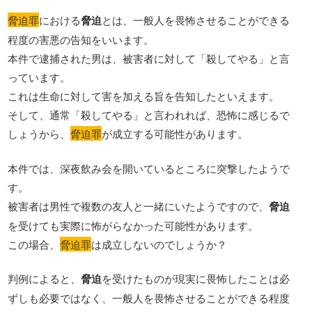
脅迫罪
における
脅迫
とは、一般人を畏怖させることができる
程度の害悪の告知をいいます。
本件で逮捕された男は、被害者に対して「殺してやる」と言
っています。
これは生命に対して害を加える旨を告知したといえます。
そして、通常「殺してやる」と言われれば、恐怖に感じるで
しょうから、
脅迫罪
が成立する可能性があります。
本件では、深夜飲み会を開いているところに突撃したようで
す。
被害者は男性で複数の友人と一緒にいたようですので、
脅迫
を受けても実際に怖がらなかった可能性があります。
この場合、
脅迫罪
は成立しないのでしょうか？
判例によると、
脅迫
を受けたものが現実に畏怖したことは必
ずしも必要ではなく、一般人を畏怖させることができる程度