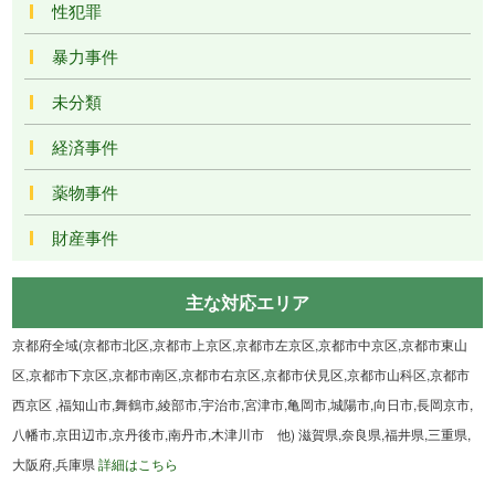
性犯罪
暴力事件
未分類
経済事件
薬物事件
財産事件
主な対応エリア
京都府全域(京都市北区,京都市上京区,京都市左京区,京都市中京区,京都市東山
区,京都市下京区,京都市南区,京都市右京区,京都市伏見区,京都市山科区,京都市
西京区 ,福知山市,舞鶴市,綾部市,宇治市,宮津市,亀岡市,城陽市,向日市,長岡京市,
八幡市,京田辺市,京丹後市,南丹市,木津川市 他) 滋賀県,奈良県,福井県,三重県,
大阪府,兵庫県
詳細はこちら