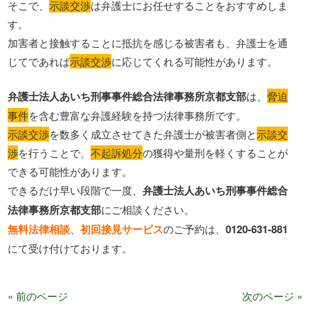
そこで、
示談交渉
は弁護士にお任せすることをおすすめしま
す。
加害者と接触することに抵抗を感じる被害者も、弁護士を通
じてであれば
示談交渉
に応じてくれる可能性があります。
弁護士法人あいち刑事事件総合法律事務所京都支部
は、
脅迫
事件
を含む豊富な弁護経験を持つ法律事務所です。
示談交渉
を数多く成立させてきた弁護士が被害者側と
示談交
渉
を行うことで、
不起訴処分
の獲得や量刑を軽くすることが
できる可能性があります。
できるだけ早い段階で一度、
弁護士法人あいち刑事事件総合
法律事務所京都支部
にご相談ください。
無料法律相談
、
初回接見サービス
のご予約は、
0120-631-881
にて受け付けております。
« 前のページ
次のページ »