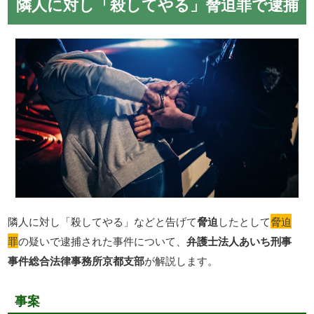
隣人に対し「殺してやる」脅迫罪で逮捕
隣人に対し「殺してやる」などと告げて
脅迫
したとして
脅迫
罪
の疑いで逮捕された事件について、
弁護士法人あいち刑事
事件総合法律事務所京都支部
が解説します。
事案