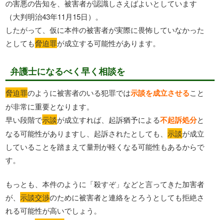
の害悪の告知を、被害者が認識しさえばよいとしています
（大判明治43年11月15日）。
したがって、仮に本件の被害者が実際に畏怖していなかった
としても
脅迫罪
が成立する可能性があります。
弁護士になるべく早く相談を
脅迫罪
のように被害者のいる犯罪では
示談を成立させる
こと
が非常に重要となります。
早い段階で
示談
が成立すれば、起訴猶予による
不起訴処分
と
なる可能性がありますし、起訴されたとしても、
示談
が成立
していることを踏まえて量刑が軽くなる可能性もあるからで
す。
もっとも、本件のように「殺すぞ」などと言ってきた加害者
が、
示談交渉
のために被害者と連絡をとろうとしても拒絶さ
れる可能性が高いでしょう。