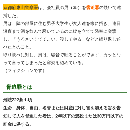
京都府東山警察署
は、会社員の男（35）を
脅迫罪
の疑いで逮
捕した。
男は、隣の部屋に住む男子大学生が友人達を家に招き、連日
深夜まで酒を飲んで騒いでいるのに腹を立てて隣室に突撃
し、「うるさい！でてこい、殺してやる」などと繰り返し述
べたとのこと。
取り調べに対し、男は、騒音で眠ることができず、カッとな
って言ってしまったと容疑を認めている。
（フィクションです）
脅迫罪とは
刑法222条１項
生命、身体、自由、名誉または財産に対し害を加える旨を告
知して人を脅迫した者は、2年以下の懲役または30万円以下の
罰金に処する。