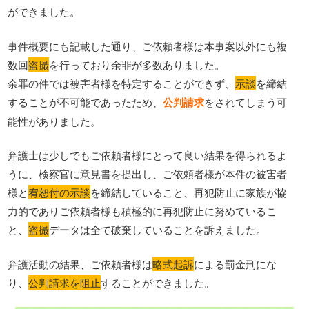
ができました。
事件概要にも記載した通り、ご依頼者様は本事案以外にも複
数回
盗撮
を行っており余罪が多数ありました。
余罪の件では被害者様を特定することができず、
示談
を締結
することが不可能であったため、
公判請求
をされてしまう可
能性がありました。
弁護士は少しでもご依頼者様にとって良い結果を得られるよ
うに、検察官に意見書を提出し、ご依頼者様が本件の被害者
様と
宥恕付の示談
を締結していること、再犯防止に家族が協
力的でありご依頼者様も積極的に再犯防止に努めているこ
と、
盗撮
データは全て破棄していることを訴えました。
弁護活動の結果、ご依頼者様は
略式起訴
による罰金刑にな
り、
公判請求を阻止
することができました。