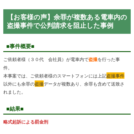
【お客様の声】余罪が複数ある電車内の
盗撮事件で公判請求を阻止した事例
■事件概要■
ご依頼者様（３０代 会社員）が電車内で
盗撮
を行った事
件。
本事案では、ご依頼者様のスマートフォンには上記
盗撮事件
以外にも余罪の
盗撮
データが複数あり、余罪も含めて送致さ
れました。
■結果■
略式起訴による罰金刑