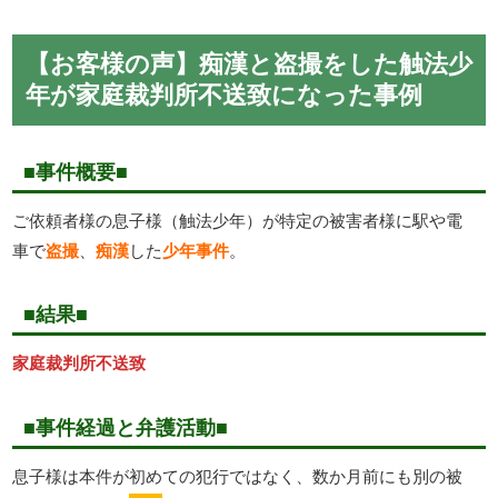
【お客様の声】痴漢と盗撮をした触法少
年が家庭裁判所不送致になった事例
■事件概要■
ご依頼者様の息子様（触法少年）が特定の被害者様に駅や電
車で
盗撮
、
痴漢
した
少年事件
。
■結果■
家庭裁判所不送致
■事件経過と弁護活動■
息子様は本件が初めての犯行ではなく、数か月前にも別の被