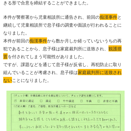
きる形で合意を締結することができました。
本件が警察署から児童相談所に通告され、前回の
痴漢事件
と
継続して児童相談所で息子様の調査や面談が行われることに
なりました。
本件が前回の
痴漢事件
から数か月しか経っていないうちの再
犯であることから、息子様は家庭裁判所に送致され、
観護措
置
を付されてしまう可能性がありました。
ですが、課題などを通じて息子様が反省し、再犯防止に取り
組んでいることが考慮され、息子様は
家庭裁判所に送致され
ない
ことになりました。