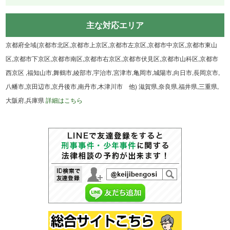
主な対応エリア
京都府全域(京都市北区,京都市上京区,京都市左京区,京都市中京区,京都市東山
区,京都市下京区,京都市南区,京都市右京区,京都市伏見区,京都市山科区,京都市
西京区 ,福知山市,舞鶴市,綾部市,宇治市,宮津市,亀岡市,城陽市,向日市,長岡京市,
八幡市,京田辺市,京丹後市,南丹市,木津川市 他) 滋賀県,奈良県,福井県,三重県,
大阪府,兵庫県
詳細はこちら