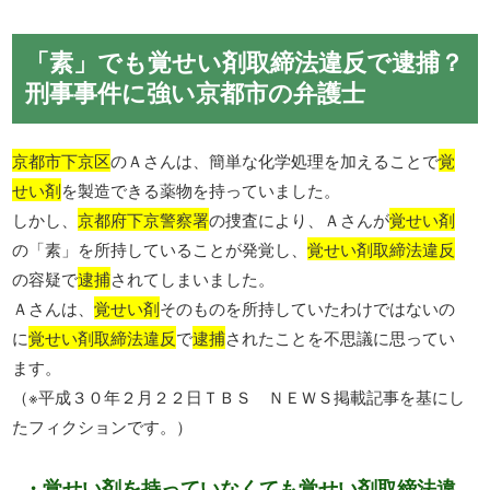
「素」でも覚せい剤取締法違反で逮捕？
刑事事件に強い京都市の弁護士
京都市下京区
のＡさんは、簡単な化学処理を加えることで
覚
せい剤
を製造できる薬物を持っていました。
しかし、
京都府下京警察署
の捜査により、Ａさんが
覚せい剤
の「素」を所持していることが発覚し、
覚せい剤取締法違反
の容疑で
逮捕
されてしまいました。
Ａさんは、
覚せい剤
そのものを所持していたわけではないの
に
覚せい剤取締法違反
で
逮捕
されたことを不思議に思ってい
ます。
（※平成３０年２月２２日ＴＢＳ ＮＥＷＳ掲載記事を基にし
たフィクションです。）
・覚せい剤を持っていなくても覚せい剤取締法違