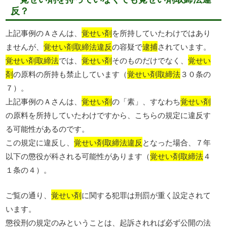
反？
上記事例のＡさんは、
覚せい剤
を所持していたわけではあり
ませんが、
覚せい剤取締法違反
の容疑で
逮捕
されています。
覚せい剤取締法
では、
覚せい剤
そのものだけでなく、
覚せい
剤
の原料の所持も禁止しています（
覚せい剤取締法
３０条の
７）。
上記事例のＡさんは、
覚せい剤
の「素」、すなわち
覚せい剤
の原料を所持していたわけですから、こちらの規定に違反す
る可能性があるのです。
この規定に違反し、
覚せい剤取締法違反
となった場合、７年
以下の懲役が科される可能性があります（
覚せい剤取締法
４
１条の４）。
ご覧の通り、
覚せい剤
に関する犯罪は刑罰が重く設定されて
います。
懲役刑の規定のみということは、起訴されれば必ず公開の法