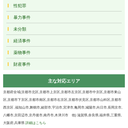
性犯罪
暴力事件
未分類
経済事件
薬物事件
財産事件
主な対応エリア
京都府全域(京都市北区,京都市上京区,京都市左京区,京都市中京区,京都市東山
区,京都市下京区,京都市南区,京都市右京区,京都市伏見区,京都市山科区,京都市
西京区 ,福知山市,舞鶴市,綾部市,宇治市,宮津市,亀岡市,城陽市,向日市,長岡京市,
八幡市,京田辺市,京丹後市,南丹市,木津川市 他) 滋賀県,奈良県,福井県,三重県,
大阪府,兵庫県
詳細はこちら