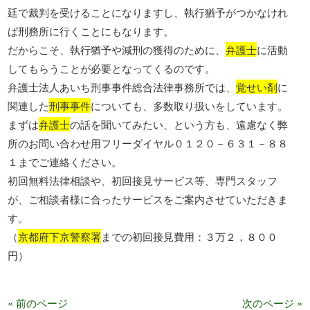
廷で裁判を受けることになりますし、執行猶予がつかなけれ
ば刑務所に行くことにもなります。
だからこそ、執行猶予や減刑の獲得のために、
弁護士
に活動
してもらうことが必要となってくるのです。
弁護士法人あいち刑事事件総合法律事務所では、
覚せい剤
に
関連した
刑事事件
についても、多数取り扱いをしています。
まずは
弁護士
の話を聞いてみたい、という方も、遠慮なく弊
所のお問い合わせ用フリーダイヤル０１２０－６３１－８８
１までご連絡ください。
初回無料法律相談や、初回接見サービス等、専門スタッフ
が、ご相談者様に合ったサービスをご案内させていただきま
す。
（
京都府下京警察署
までの初回接見費用：３万２，８００
円）
« 前のページ
次のページ »