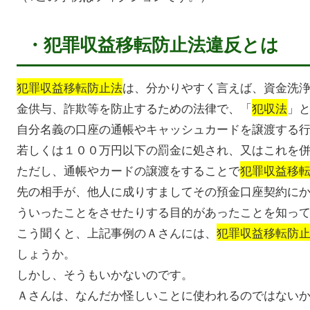
・犯罪収益移転防止法違反とは
犯罪収益移転防止法
は、分かりやすく言えば、資金洗
金供与、詐欺等を防止するための法律で、「
犯収法
」
自分名義の口座の通帳やキャッシュカードを譲渡する
若しくは１００万円以下の罰金に処され、又はこれを
ただし、通帳やカードの譲渡をすることで
犯罪収益移
先の相手が、他人に成りすましてその預金口座契約に
ういったことをさせたりする目的があったことを知っ
こう聞くと、上記事例のＡさんには、
犯罪収益移転防
しょうか。
しかし、そうもいかないのです。
Ａさんは、なんだか怪しいことに使われるのではない