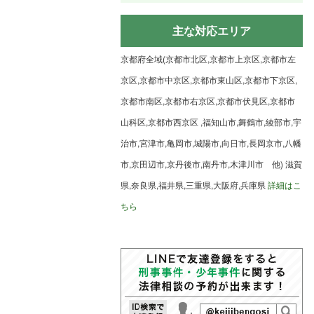
主な対応エリア
京都府全域(京都市北区,京都市上京区,京都市左
京区,京都市中京区,京都市東山区,京都市下京区,
京都市南区,京都市右京区,京都市伏見区,京都市
山科区,京都市西京区 ,福知山市,舞鶴市,綾部市,宇
治市,宮津市,亀岡市,城陽市,向日市,長岡京市,八幡
市,京田辺市,京丹後市,南丹市,木津川市 他) 滋賀
県,奈良県,福井県,三重県,大阪府,兵庫県
詳細はこ
ちら