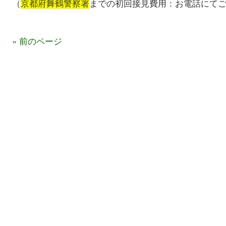
（
京都府舞鶴警察署
までの初回接見費用：お電話にて
« 前のページ