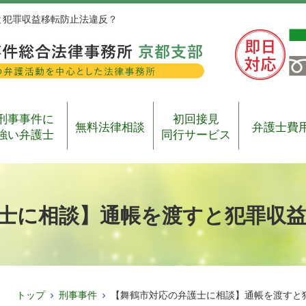
と犯罪収益移転防止法違反？
刑事事件に
初回接見
無料法律相談
弁護士費
強い弁護士
同行サービス
士に相談】通帳を渡すと犯罪収益
トップ
刑事事件
【舞鶴市対応の弁護士に相談】通帳を渡すと