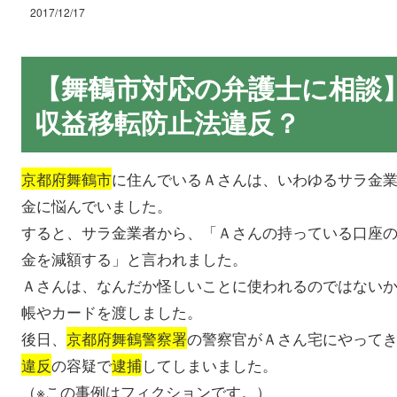
2017/12/17
【舞鶴市対応の弁護士に相談
収益移転防止法違反？
京都府舞鶴市
に住んでいるＡさんは、いわゆるサラ金
金に悩んでいました。
すると、サラ金業者から、「Ａさんの持っている口座
金を減額する」と言われました。
Ａさんは、なんだか怪しいことに使われるのではない
帳やカードを渡しました。
後日、
京都府舞鶴警察署
の警察官がＡさん宅にやって
違反
の容疑で
逮捕
してしまいました。
（※この事例はフィクションです。）