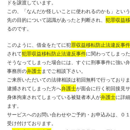
ドを譲渡しています。
この、「なんだか怪しいことに使われるのかも」とい
先の目的について認識があったと判断され、
犯罪収益
るのです。
このように、借金をたてに犯
罪収益移転防止法違反事
されて
犯罪収益移転防止法違反事件
に関わってしまっ
そうなってしまった場合には、すぐに刑事事件に強い
事務所の
弁護士
までご相談下さい。
ご来所いただいての法律相談は初回無料で行っており
逮捕されてしまった方へ
弁護士
が面会に行く初回接見
身体拘束されてしまっている被疑者本人が
弁護士
に詳
ます。
サービスへのお問い合わせやご予約・お申込みは、０
受け付けております。