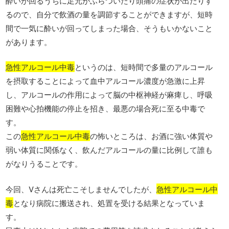
酔いが回るうちに足元がふらついたり頭痛の症状が出たりす
るので、自分で飲酒の量を調節することができますが、短時
間で一気に酔いが回ってしまった場合、そうもいかないこと
があります。
急性アルコール中毒
というのは、短時間で多量のアルコール
を摂取することによって血中アルコール濃度が急激に上昇
し、アルコールの作用によって脳の中枢神経が麻痺し、呼吸
困難や心拍機能の停止を招き、最悪の場合死に至る中毒で
す。
この
急性アルコール中毒
の怖いところは、お酒に強い体質や
弱い体質に関係なく、飲んだアルコールの量に比例して誰も
がなりうることです。
今回、Vさんは死亡こそしませんでしたが、
急性アルコール中
毒
となり病院に搬送され、処置を受ける結果となっていま
す。