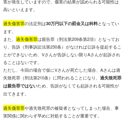
害が発生していますので、傷害の結果が認められる可能性は
高いといえます。
過失傷害罪
の法定刑は
30万円以下の罰金又は科料
となってい
ます。
また、
過失傷害罪
は親告罪（刑法第209条第2項）となってお
り、告訴（刑事訴訟法第230条）がなければ公訴を提起するこ
とができないため、Vさんが告訴しない限りAさんが起訴され
ることはないです。
ただし、今回の場合で仮にVさんが死亡した場合、Aさんは過
失致死罪（刑法第210条）に問われることになり、
過失致死罪
は親告罪ではない
ため、告訴がなくても起訴される可能性が
出てきます。
過失傷害罪
や過失致死罪の被疑者となってしまった場合、事
実関係に関わらず早めに対処することが重要です。