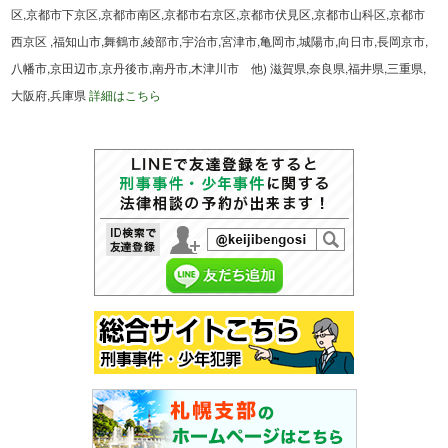
区,京都市下京区,京都市南区,京都市右京区,京都市伏見区,京都市山科区,京都市
西京区 ,福知山市,舞鶴市,綾部市,宇治市,宮津市,亀岡市,城陽市,向日市,長岡京市,
八幡市,京田辺市,京丹後市,南丹市,木津川市 他) 滋賀県,奈良県,福井県,三重県,
大阪府,兵庫県
詳細はこちら