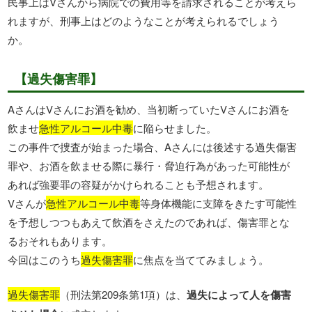
民事上はVさんから病院での費用等を請求されることが考えら
れますが、刑事上はどのようなことが考えられるでしょう
か。
【過失傷害罪】
AさんはVさんにお酒を勧め、当初断っていたVさんにお酒を
飲ませ
急性アルコール中毒
に陥らせました。
この事件で捜査が始まった場合、Aさんには後述する過失傷害
罪や、お酒を飲ませる際に暴行・脅迫行為があった可能性が
あれば強要罪の容疑がかけられることも予想されます。
Vさんが
急性アルコール中毒
等身体機能に支障をきたす可能性
を予想しつつもあえて飲酒をさえたのであれば、傷害罪とな
るおそれもあります。
今回はこのうち
過失傷害罪
に焦点を当ててみましょう。
過失傷害罪
（刑法第209条第1項）は、
過失によって人を傷害