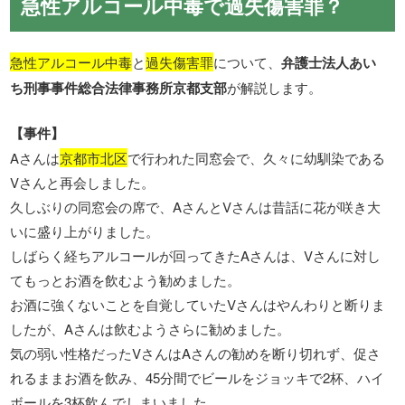
急性アルコール中毒で過失傷害罪？
急性アルコール中毒
と
過失傷害罪
について、
弁護士法人あい
ち刑事事件総合法律事務所京都支部
が解説します。
【事件】
Aさんは
京都市北区
で行われた同窓会で、久々に幼馴染である
Vさんと再会しました。
久しぶりの同窓会の席で、AさんとVさんは昔話に花が咲き大
いに盛り上がりました。
しばらく経ちアルコールが回ってきたAさんは、Vさんに対し
てもっとお酒を飲むよう勧めました。
お酒に強くないことを自覚していたVさんはやんわりと断りま
したが、Aさんは飲むようさらに勧めました。
気の弱い性格だったVさんはAさんの勧めを断り切れず、促さ
れるままお酒を飲み、45分間でビールをジョッキで2杯、ハイ
ボールを3杯飲んでしまいました。