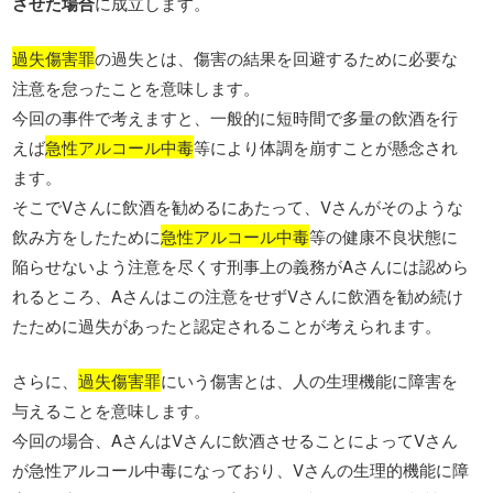
させた場合
に成立します。
過失傷害罪
の過失とは、傷害の結果を回避するために必要な
注意を怠ったことを意味します。
今回の事件で考えますと、一般的に短時間で多量の飲酒を行
えば
急性アルコール中毒
等により体調を崩すことが懸念され
ます。
そこでVさんに飲酒を勧めるにあたって、Vさんがそのような
飲み方をしたために
急性アルコール中毒
等の健康不良状態に
陥らせないよう注意を尽くす刑事上の義務がAさんには認めら
れるところ、Aさんはこの注意をせずVさんに飲酒を勧め続け
たために過失があったと認定されることが考えられます。
さらに、
過失傷害罪
にいう傷害とは、人の生理機能に障害を
与えることを意味します。
今回の場合、AさんはVさんに飲酒させることによってVさん
が急性アルコール中毒になっており、Vさんの生理的機能に障