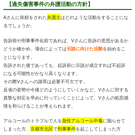
【過失傷害事件の弁護活動の方針】
Aさんに依頼をされた
弁護士
はどのような活動をすることにな
るでしょうか。
告訴前や刑事事件化前であれば、Vさんに告訴の意思があるか
どうか確かめ、場合によっては
示談に向けた活動
を始めるこ
とになります。
告訴された後であっても、起訴前に示談が成立すれば不起訴
になる可能性がかなり高くなります。
その際Vさんへの謝罪は必要不可欠です。
反省の姿勢や今後どのようにしていくかなど、Vさんに対する
真摯な対応を早めに行っていくことによって、Vさんの処罰感
情を和らげることが考えられます。
アルコールのトラブルで人を
急性アルコール中毒
に陥らせて
しまった方、
京都市北区
で
刑事事件
を起こしてしまった方