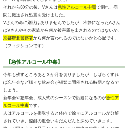
それから30分の後、Vさんは
急性アルコール中毒
で倒れ、病
院に搬送され処置を受けました。
Vさんの命に別状はありませんでしたが、冷静になったAさん
はVさんやその家族から何か被害届を出されるのではないか、
京都府北警察署
から何か言われるのではないかと心配です。
（フィクションです）
【急性アルコール中毒】
今年も残すところあと３か月を切りましたが、しばらくすれ
ば忘年会など様々な飲み会が頻繁に開催される時期となるで
しょう。
新年会や忘年会、成人式のシーズンで話題になるのが
急性ア
ルコール中毒
です。
人はアルコールを摂取すると体内で徐々にアルコールが分解
されていき、酩酊の度合いをだんだんと深めていきます。