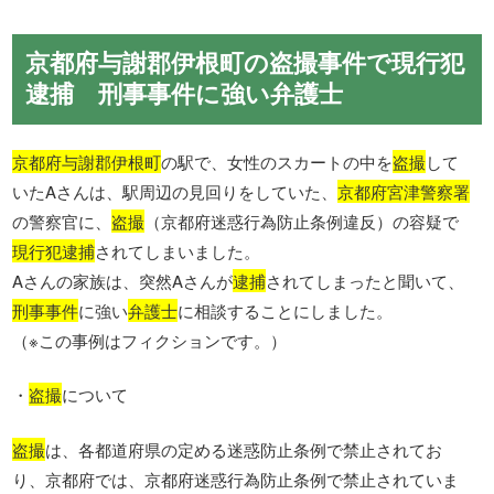
京都府与謝郡伊根町の盗撮事件で現行犯
逮捕 刑事事件に強い弁護士
京都府与謝郡伊根町
の駅で、女性のスカートの中を
盗撮
して
いたAさんは、駅周辺の見回りをしていた、
京都府宮津警察署
の警察官に、
盗撮
（京都府迷惑行為防止条例違反）の容疑で
現行犯逮捕
されてしまいました。
Aさんの家族は、突然Aさんが
逮捕
されてしまったと聞いて、
刑事事件
に強い
弁護士
に相談することにしました。
（※この事例はフィクションです。）
・
盗撮
について
盗撮
は、各都道府県の定める迷惑防止条例で禁止されてお
り、京都府では、京都府迷惑行為防止条例で禁止されていま