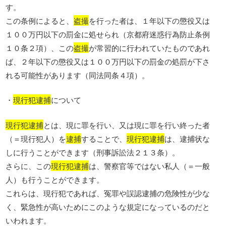
す。
この条例によると、
盗撮
を行った者は、１年以下の懲役又は
１００万円以下の罰金に処せられ（京都府迷惑行為防止条例
１０条２項）、この
盗撮
が常習的に行われていたものであれ
ば、２年以下の懲役又は１００万円以下の罰金の処罰が下さ
れる可能性があります（同法同条４項）。
・
現行犯逮捕
について
現行犯逮捕
とは、現に罪を行い、又は現に罪を行い終った者
（＝現行犯人）を
逮捕
することで、
現行犯逮捕
は、逮捕状な
しに行うことができます（刑事訴訟法２１３条）。
さらに、この
現行犯逮捕
は、警察官等ではない私人（＝一般
人）も行うことができます。
これらは、現行犯であれば、冤罪や誤認逮捕の危険性が少な
く、緊急性が高いためにこのような規定になっているのだと
いわれます。