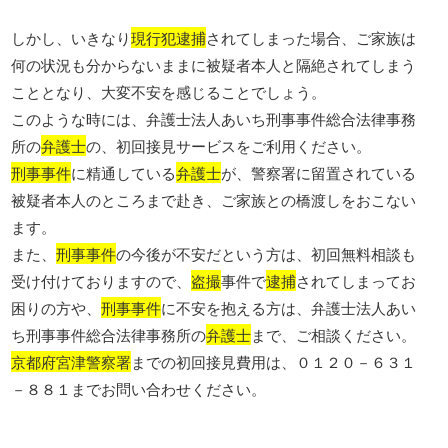
しかし、いきなり
現行犯逮捕
されてしまった場合、ご家族は
何の状況も分からないままに被疑者本人と隔絶されてしまう
こととなり、大変不安を感じることでしょう。
このような時には、弁護士法人あいち刑事事件総合法律事務
所の
弁護士
の、初回接見サービスをご利用ください。
刑事事件
に精通している
弁護士
が、警察署に留置されている
被疑者本人のところまで赴き、ご家族との橋渡しをおこない
ます。
また、
刑事事件
の今後が不安だという方は、初回無料相談も
受け付けておりますので、
盗撮
事件で
逮捕
されてしまってお
困りの方や、
刑事事件
に不安を抱える方は、弁護士法人あい
ち刑事事件総合法律事務所の
弁護士
まで、ご相談ください。
京都府宮津警察署
までの初回接見費用は、０１２０－６３１
－８８１までお問い合わせください。