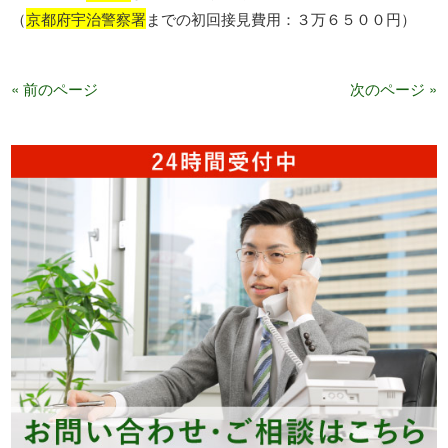
（
京都府宇治警察署
までの初回接見費用：３万６５００円）
« 前のページ
次のページ »