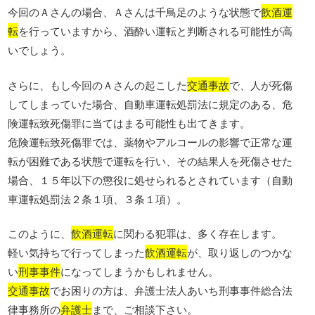
今回のＡさんの場合、Ａさんは千鳥足のような状態で
飲酒運
転
を行っていますから、酒酔い運転と判断される可能性が高
いでしょう。
さらに、もし今回のＡさんの起こした
交通事故
で、人が死傷
してしまっていた場合、自動車運転処罰法に規定のある、危
険運転致死傷罪に当てはまる可能性も出てきます。
危険運転致死傷罪では、薬物やアルコールの影響で正常な運
転が困難である状態で運転を行い、その結果人を死傷させた
場合、１５年以下の懲役に処せられるとされています（自動
車運転処罰法２条１項、３条１項）。
このように、
飲酒運転
に関わる犯罪は、多く存在します。
軽い気持ちで行ってしまった
飲酒運転
が、取り返しのつかな
い
刑事事件
になってしまうかもしれません。
交通事故
でお困りの方は、弁護士法人あいち刑事事件総合法
律事務所の
弁護士
まで、ご相談下さい。