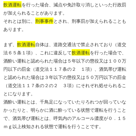
飲酒運転
を行った場合、減点や免許取り消しといった行政罰
が加えられることがあります。
それとは別に、
刑事事件
とされ、刑事罰が加えられることも
あります。
まず、
飲酒運転
自体は、道路交通法で禁止されており（道交
法６５条１項）、これに違反して
飲酒運転
を行った場合で、
酒酔い運転と認められた場合は５年以下の懲役又は１００万
円以下の罰金（道交法１１７条の２ １項）、酒気帯び運転
と認められた場合は３年以下の懲役又は５０万円以下の罰金
（道交法１１７条の２の２ ３項）にそれぞれ処せられるこ
とになります。
酒酔い運転とは、千鳥足になっていたりろれつが回っていな
かったりと、明らかに酒に酔っている状態で運転を行うこと
で、酒気帯び運転とは、呼気内のアルコール濃度が０．１５
ｍｇ以上検知される状態で運転を行うことです。