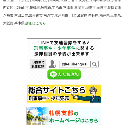
西京区 ,福知山市,舞鶴市,綾部市,宇治市,宮津市,亀岡市,城陽市,向日市,長岡京市,
八幡市,京田辺市,京丹後市,南丹市,木津川市 他) 滋賀県,奈良県,福井県,三重県,
大阪府,兵庫県
詳細はこちら