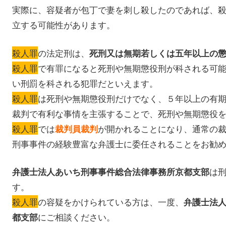
実際に、容疑者が包丁で妻を刺し殺したのであれば、
立する可能性があります。
殺人罪
の法定刑は、
死刑又は無期若しくは五年以上の
殺人罪
で有罪になると死刑や無期懲役刑が科される可
い刑罰を科される犯罪だといえます。
殺人罪
は死刑や無期懲役刑だけでなく、５年以上の有
裁判で有利な事情を主張することで、死刑や無期懲役
殺人罪
では
が開かれることになり、通常の
裁判員裁判
刑事事件の経験豊富な弁護士に委任されることをお勧
は
弁護士法人あいち刑事事件総合法律事務所京都支部
す。
殺人罪
の容疑をかけられている方は、一度、
弁護士法
にご相談ください。
都支部