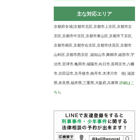
主な対応エリア
京都府全域(京都市北区,京都市上京区,京都市左
京区,京都市中京区,京都市東山区,京都市下京区,
京都市南区,京都市右京区,京都市伏見区,京都市
山科区,京都市西京区 ,福知山市,舞鶴市,綾部市,宇
治市,宮津市,亀岡市,城陽市,向日市,長岡京市,八幡
市,京田辺市,京丹後市,南丹市,木津川市 他) 滋賀
県,奈良県,福井県,三重県,大阪府,兵庫県
詳細はこ
ちら