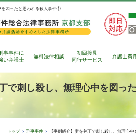
中を図ったと思われる殺人事件①
刑事事件に
初回接見
無料法律相談
弁護士費
強い弁護士
同行サービス
丁で刺し殺し、無理心中を図っ
トップ
刑事事件
【事例紹介】妻を包丁で刺し殺し、無理心中