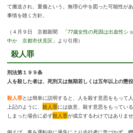
て搬送され、重傷という。無理心中を図った可能性が
事情を聴く方針。
（４月９日 京都新聞
「77歳女性の死因は出血性シ
中か 京都市伏見区」
より引用）
殺人罪
刑法第１９９条
人を殺した者は、死刑又は無期若しくは五年以上の懲
とは簡単に説明すると、人を殺す意思をもって
殺人罪
上記のように、
殺人罪
には故意、殺す意思をもってい
しまった場合に必ず
殺人罪
が成立するわけではありま
例えば、車を運転中に過失により歩行者に気づかず、