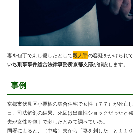
妻を包丁で刺し殺したとして
殺人罪
の容疑をかけられ
が解説します。
いち刑事事件総合法律事務所京都支部
事例
京都市伏見区小栗栖の集合住宅で女性（７７）が死亡
日、司法解剖の結果、死因は出血性ショックだったと
夫が女性を包丁で刺したとみて調べている。
同署によると、（中略）夫から「妻を刺した」と１１