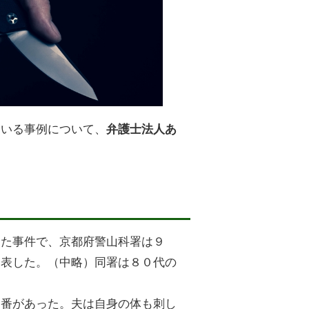
ている事例について、
弁護士法人あ
した事件で、京都府警山科署は９
発表した。（中略）同署は８０代の
０番があった。夫は自身の体も刺し