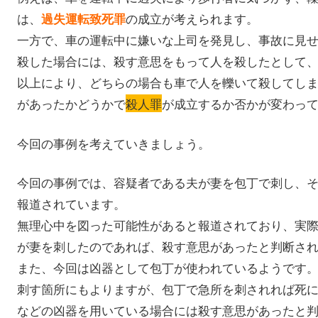
は、
の成立が考えられます。
過失運転致死罪
一方で、車の運転中に嫌いな上司を発見し、事故に見
殺した場合には、殺す意思をもって人を殺したとして
以上により、どちらの場合も車で人を轢いて殺してし
があったかどうかで
殺人罪
が成立するか否かが変わっ
今回の事例を考えていきましょう。
今回の事例では、容疑者である夫が妻を包丁で刺し、
報道されています。
無理心中を図った可能性があると報道されており、実
が妻を刺したのであれば、殺す意思があったと判断さ
また、今回は凶器として包丁が使われているようです
刺す箇所にもよりますが、包丁で急所を刺されれば死
などの凶器を用いている場合には殺す意思があったと