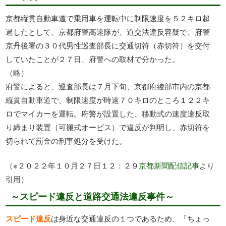
京都縦貫自動車道で乗用車を運転中に制限速度を５２キロ超
過したとして、京都府警高速隊が、道交法違反容疑で、府警
京丹後署の３０代男性巡査部長に交通切符（赤切符）を交付
していたことが２７日、府警への取材で分かった。
（略）
府警によると、巡査部長は７月下旬、京都府綾部市内の京都
縦貫自動車道で、制限速度が時速７０キロのところ１２２キ
ロでマイカーを運転。府警が設置した、移動式の速度違反取
り締まり装置（可搬式オービス）で違反が判明し、赤切符を
切られて罰金の刑事処分を受けた。
（※２０２２年１０月２７日１２：２９
京都新聞配信記事
より
引用）
～スピード違反と道路交通法違反事件～
スピード違反
は身近な交通違反の１つであるため、「ちょっ