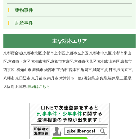
薬物事件
財産事件
主な対応エリア
京都府全域(京都市北区,京都市上京区,京都市左京区,京都市中京区,京都市東山
区,京都市下京区,京都市南区,京都市右京区,京都市伏見区,京都市山科区,京都市
西京区 ,福知山市,舞鶴市,綾部市,宇治市,宮津市,亀岡市,城陽市,向日市,長岡京市,
八幡市,京田辺市,京丹後市,南丹市,木津川市 他) 滋賀県,奈良県,福井県,三重県,
大阪府,兵庫県
詳細はこちら