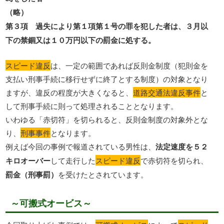
（略）
第３項 過失により第１項第１号の罪を犯した者は、３月以
下の禁錮又は１０万円以下の罰金に処する。
スピード違反
は、一定の範囲であれば反則金制度（犯則金を
支払い刑事手続に移行せずに終了とする制度）の対象となり
ますが、違反の程度が大きくなると、
道路交通法違反事件
と
して刑事手続に則って処理されることとなります。
いわゆる「赤切符」を切られると、反則金制度の対象外とな
り、
刑事事件
となります。
例えば今回の事例で報道されている男性は、
法定速度を５２
キロオーバー
して走行した
スピード違反
で赤切符を切られ、
罰金（刑事罰）
を受けたとされています。
～可搬式オービス～