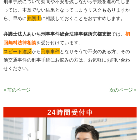
刑事手続について疑問や不安を残しながら手続を進めてしま
っては、本意でない結果となってしまうリスクもありますか
ら、早めに
弁護士
に相談しておくことをおすすめします。
弁護士法人あいち刑事事件総合法律事務所京都支部
では、
初
回無料法律相談
を受け付けています。
スピード違反
から
刑事事件
となりそうで不安のある方、その
他交通事件の刑事手続にお悩みの方は、お気軽にお問い合わ
せください。
« 前のページ
次のページ »