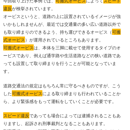
今回取り上げた事例では、
可搬式オービス
によって
スピード
違反
が検挙されています。
オービスというと、道路の上に設置されているイメージが強
いかもしれませんが、最近では交通量の多い広い道路以外で
も取り締まりのできるよう、持ち運びできるオービス（
可搬
式オービス
）が運用されているところもあります。
可搬式オービス
は、本体を三脚に載せて使用するタイプのオ
ービスであり、例えば通学路や生活道路などの狭い道路であ
っても設置して取り締まりを行うことが可能となっていま
す。
道路交通法の規定はもちろん常に守るべきものですが、こう
した
可搬式オービス
による取り締まりも行われていることか
ら、より緊張感をもって運転をしていくことが必要です。
スピード違反
であっても場合によっては逮捕されることもあ
りますし、起訴され刑事裁判となることもあります。