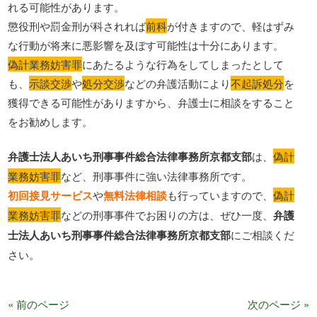
れる可能性があります。
懲役刑や罰金刑が科されれば
前科
が付きますので、軽はずみ
な行動が将来に悪影響を及ぼす可能性は十分にあります。
偽計業務妨害罪
にあたるような行為をしてしまったとして
も、
示談交渉
や
処分交渉
などの弁護活動により
不起訴処分
を
獲得できる可能性がありますから、弁護士に相談をすること
をお勧めします。
弁護士法人あいち刑事事件総合法律事務所京都支部
は、
偽計
業務妨害罪
など、刑事事件に強い法律事務所です。
初回接見サービス
や
無料法律相談
も行っていますので、
偽計
業務妨害罪
などの刑事事件でお困りの方は、ぜひ一度、
弁護
士法人あいち刑事事件総合法律事務所京都支部
にご相談くだ
さい。
« 前のページ
次のページ »