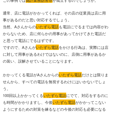
この事例では
偽計業務妨害罪
が成立するのでしょうか。
通常、店に電話がかかってくれば、その店の従業員は店に用
事があるのだと思い対応するでしょう。
当然、Aさんからの
いたずら電話
も電話にでるまでは内容がわ
からないため、店に何らかの用事があってかけてきた電話だ
と思って電話にでるはずです。
ですので、Aさんが
いたずら電話
をかける行為は、実際には店
に対して用事があるわけではないのに、店側に用事があるか
の装い、誤解させていることになります。
かかってくる電話がAさんからの
いたずら電話
だけとは限りま
せんから、すべての電話を無視するわけにはいかないでしょ
う。
100回以上かかってくる
いたずら電話
にでて、対応をするのに
も時間がかかりますし、今後
いたずら電話
がかかってこない
ようにするための対策を練るなどの今後の対応も必要になる