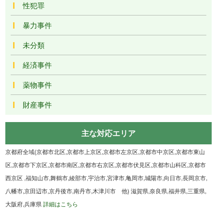
性犯罪
暴力事件
未分類
経済事件
薬物事件
財産事件
主な対応エリア
京都府全域(京都市北区,京都市上京区,京都市左京区,京都市中京区,京都市東山
区,京都市下京区,京都市南区,京都市右京区,京都市伏見区,京都市山科区,京都市
西京区 ,福知山市,舞鶴市,綾部市,宇治市,宮津市,亀岡市,城陽市,向日市,長岡京市,
八幡市,京田辺市,京丹後市,南丹市,木津川市 他) 滋賀県,奈良県,福井県,三重県,
大阪府,兵庫県
詳細はこちら