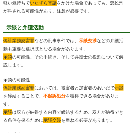
軽い気持ちで
いたずら電話
をかけた場合であっても、懲役刑
が科される可能性があり、注意が必要です。
示談と弁護活動
偽計業務妨害罪
などの刑事事件では、
示談交渉
などの弁護活
動も重要な選択肢となる場合があります。
示談
の可能性、その手続き、そして弁護士の役割について解
説します。
示談の可能性
偽計業務妨害罪
においては、被害者と加害者のあいだで
示談
を締結することで、
不起訴処分
を獲得できる場合がありま
す。
示談
は双方が納得する内容で締結するため、双方が納得でき
る条件を探るために
示談交渉
を重ねる必要があります。