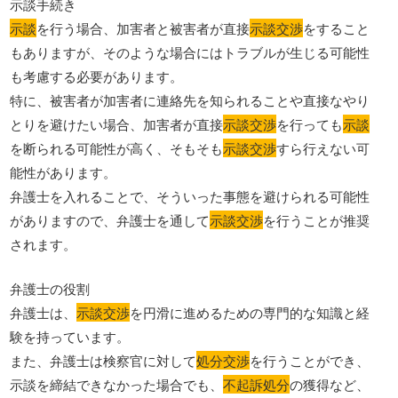
示談手続き
示談
を行う場合、加害者と被害者が直接
示談交渉
をすること
もありますが、そのような場合にはトラブルが生じる可能性
も考慮する必要があります。
特に、被害者が加害者に連絡先を知られることや直接なやり
とりを避けたい場合、加害者が直接
示談交渉
を行っても
示談
を断られる可能性が高く、そもそも
示談交渉
すら行えない可
能性があります。
弁護士を入れることで、そういった事態を避けられる可能性
がありますので、弁護士を通して
示談交渉
を行うことが推奨
されます。
弁護士の役割
弁護士は、
示談交渉
を円滑に進めるための専門的な知識と経
験を持っています。
また、弁護士は検察官に対して
処分交渉
を行うことができ、
示談を締結できなかった場合でも、
不起訴処分
の獲得など、