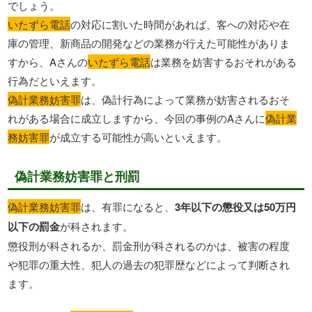
でしょう。
いたずら電話
の対応に割いた時間があれば、客への対応や在
庫の管理、新商品の開発などの業務が行えた可能性がありま
すから、Aさんの
いたずら電話
は業務を妨害するおそれがある
行為だといえます。
偽計業務妨害罪
は、偽計行為によって業務が妨害されるおそ
れがある場合に成立しますから、今回の事例のAさんに
偽計業
務妨害罪
が成立する可能性が高いといえます。
偽計業務妨害罪と刑罰
偽計業務妨害罪
は、有罪になると、
3年以下の懲役又は50万円
以下の罰金
が科されます。
懲役刑が科されるか、罰金刑が科されるのかは、被害の程度
や犯罪の重大性、犯人の過去の犯罪歴などによって判断され
ます。