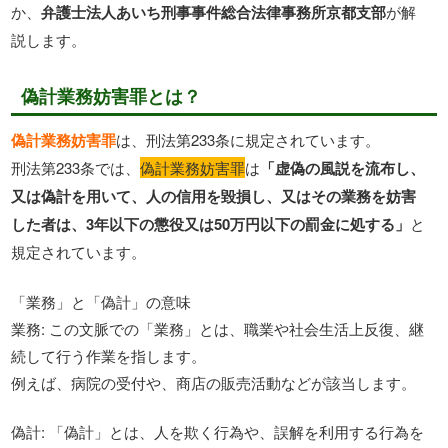
か、
弁護士法人あいち刑事事件総合法律事務所京都支部
が解
説します。
偽計業務妨害罪とは？
偽計業務妨害罪
は、刑法第233条に規定されています。
刑法第233条では、
偽計業務妨害罪
は
「虚偽の風説を流布し、
又は偽計を用いて、人の信用を毀損し、又はその業務を妨害
した者は、3年以下の懲役又は50万円以下の罰金に処する」
と
規定されています。
「業務」と「偽計」の意味
業務: この文脈での「業務」とは、職業や社会生活上反復、継
続して行う作業を指します。
例えば、病院の受付や、商店の販売活動などが該当します。
偽計: 「偽計」とは、人を欺く行為や、誤解を利用する行為を