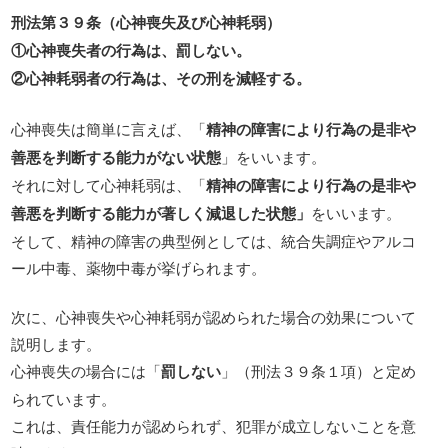
刑法第３９条（心神喪失及び心神耗弱）
①心神喪失者の行為は、罰しない。
②心神耗弱者の行為は、その刑を減軽する。
心神喪失は簡単に言えば、「
精神の障害により行為の是非や
善悪を判断する能力がない状態
」をいいます。
それに対して心神耗弱は、「
精神の障害により行為の是非や
善悪を判断する能力が著しく減退した状態」
をいいます。
そして、精神の障害の典型例としては、統合失調症やアルコ
ール中毒、薬物中毒が挙げられます。
次に、心神喪失や心神耗弱が認められた場合の効果について
説明します。
心神喪失の場合には「
罰しない
」（刑法３９条１項）と定め
られています。
これは、責任能力が認められず、犯罪が成立しないことを意