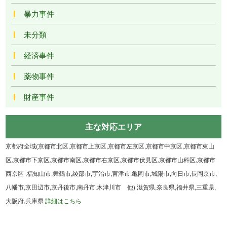
暴力事件
未分類
経済事件
薬物事件
財産事件
主な対応エリア
京都府全域(京都市北区,京都市上京区,京都市左京区,京都市中京区,京都市東山
区,京都市下京区,京都市南区,京都市右京区,京都市伏見区,京都市山科区,京都市
西京区 ,福知山市,舞鶴市,綾部市,宇治市,宮津市,亀岡市,城陽市,向日市,長岡京市,
八幡市,京田辺市,京丹後市,南丹市,木津川市 他) 滋賀県,奈良県,福井県,三重県,
大阪府,兵庫県
詳細はこちら