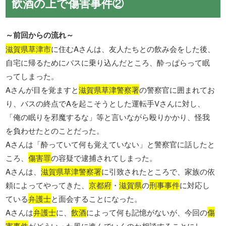
飲酒の上で傷害事件②
～前回からの流れ～
滋賀県草津市
に住むAさんは、友人たちとの飲み会をした後、
自宅に帰るためにバスに乗り込んだところ、酔っぱらって眠
ってしまった。
Aさんが目を覚ますと
滋賀県草津警察署
の警察官に囲まれてお
り、バスの終点でAを起こそうとした運転手Vさんに対し、
「俺の眠りを邪魔するな」等と言いながら殴りかかり、怪我
を負わせたとのことだった。
Aさんは「酔っていて何も覚えていない」と警察官に話したと
ころ、
傷害罪
の容疑で逮捕されてしまった。
Aさんは、
滋賀県草津警察署
に引致されたところで、家族の依
頼によってやってきた、
京都府
・
滋賀県
の
刑事事件
に対応し
ている
弁護士
と面会することになった。
Aさんは
弁護士
に、
飲酒
によって何も記憶がないが、今回の
傷
害事件
がどういった風に進んでいくのか相談することにし