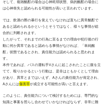
そして、複雑酩酊の場合は心神耗弱状態、病的酩酊の場合に
は心神喪失と認められる可能性が高いと言われています。
では、飲酒の際の暴行を覚えていなければ直ちに異常酩酊で
あると認められるかというとそうではなく、様々な事情が総
合的に判断されます。
したがって、それまでの行為に至るまでの理由や犯行後の行
動に何か異常であると認めらる事情がなければ、「単純酩
酊」状態であるとされ、責任能力は認められると思われま
す。
本件であれば、バスの運転手Vさんに起こされたことに腹を立
てて、殴りかかるという行動は、是非はともかくとして理由
があり、異常とまではいえず、Aさんの責任能力が肯定され、
Aさんには
傷害罪
が成立する可能性が高いと言えます。
このように、責任能力について検討するためには、専門的な
知識と事案を照らし合わせていかなければならず、非常に難