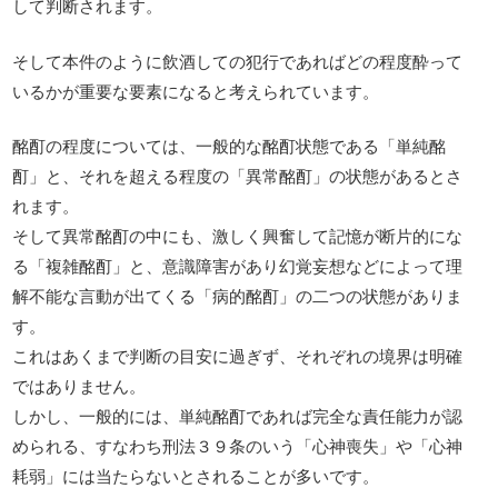
して判断されます。
そして本件のように飲酒しての犯行であればどの程度酔って
いるかが重要な要素になると考えられています。
酩酊の程度については、一般的な酩酊状態である「単純酩
酊」と、それを超える程度の「異常酩酊」の状態があるとさ
れます。
そして異常酩酊の中にも、激しく興奮して記憶が断片的にな
る「複雑酩酊」と、意識障害があり幻覚妄想などによって理
解不能な言動が出てくる「病的酩酊」の二つの状態がありま
す。
これはあくまで判断の目安に過ぎず、それぞれの境界は明確
ではありません。
しかし、一般的には、単純酩酊であれば完全な責任能力が認
められる、すなわち刑法３９条のいう「心神喪失」や「心神
耗弱」には当たらないとされることが多いです。