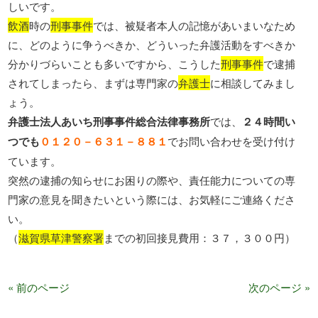
しいです。
飲酒
時の
刑事事件
では、被疑者本人の記憶があいまいなため
に、どのように争うべきか、どういった弁護活動をすべきか
分かりづらいことも多いですから、こうした
刑事事件
で逮捕
されてしまったら、まずは専門家の
弁護士
に相談してみまし
ょう。
弁護士法人あいち刑事事件総合法律事務所
では、
２４時間い
つでも
０１２０－６３１－８８１
でお問い合わせを受け付け
ています。
突然の逮捕の知らせにお困りの際や、責任能力についての専
門家の意見を聞きたいという際には、お気軽にご連絡くださ
い。
（
滋賀県草津警察署
までの初回接見費用：３７，３００円）
« 前のページ
次のページ »