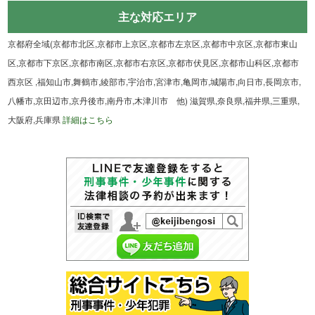
主な対応エリア
京都府全域(京都市北区,京都市上京区,京都市左京区,京都市中京区,京都市東山
区,京都市下京区,京都市南区,京都市右京区,京都市伏見区,京都市山科区,京都市
西京区 ,福知山市,舞鶴市,綾部市,宇治市,宮津市,亀岡市,城陽市,向日市,長岡京市,
八幡市,京田辺市,京丹後市,南丹市,木津川市 他) 滋賀県,奈良県,福井県,三重県,
大阪府,兵庫県
詳細はこちら