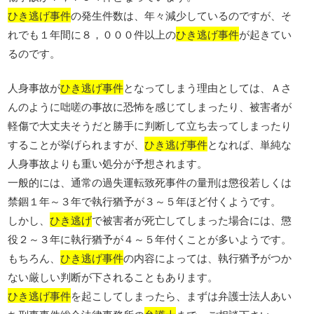
ひき逃げ事件
の発生件数は、年々減少しているのですが、そ
れでも１年間に８，０００件以上の
ひき逃げ事件
が起きてい
るのです。
人身事故が
ひき逃げ事件
となってしまう理由としては、Ａさ
んのように咄嗟の事故に恐怖を感じてしまったり、被害者が
軽傷で大丈夫そうだと勝手に判断して立ち去ってしまったり
することが挙げられますが、
ひき逃げ事件
となれば、単純な
人身事故よりも重い処分が予想されます。
一般的には、通常の過失運転致死事件の量刑は懲役若しくは
禁錮１年～３年で執行猶予が３～５年ほど付くようです。
しかし、
ひき逃げ
で被害者が死亡してしまった場合には、懲
役２～３年に執行猶予が４～５年付くことが多いようです。
もちろん、
ひき逃げ事件
の内容によっては、執行猶予がつか
ない厳しい判断が下されることもあります。
ひき逃げ事件
を起こしてしまったら、まずは弁護士法人あい