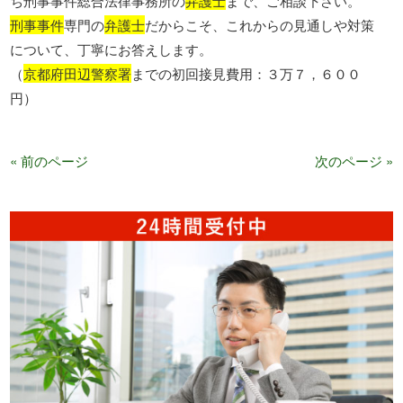
ち刑事事件総合法律事務所の
弁護士
まで、ご相談下さい。
刑事事件
専門の
弁護士
だからこそ、これからの見通しや対策
について、丁寧にお答えします。
（
京都府田辺警察署
までの初回接見費用：３万７，６００
円）
« 前のページ
次のページ »