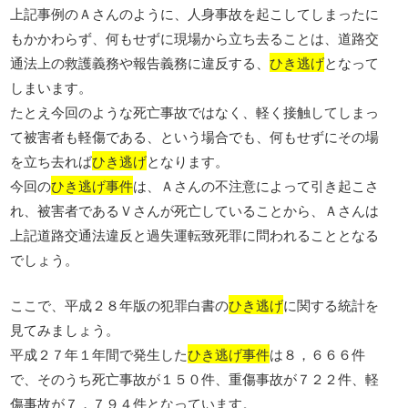
上記事例のＡさんのように、人身事故を起こしてしまったに
もかかわらず、何もせずに現場から立ち去ることは、道路交
通法上の救護義務や報告義務に違反する、
ひき逃げ
となって
しまいます。
たとえ今回のような死亡事故ではなく、軽く接触してしまっ
て被害者も軽傷である、という場合でも、何もせずにその場
を立ち去れば
ひき逃げ
となります。
今回の
ひき逃げ事件
は、Ａさんの不注意によって引き起こさ
れ、被害者であるＶさんが死亡していることから、Ａさんは
上記道路交通法違反と過失運転致死罪に問われることとなる
でしょう。
ここで、平成２８年版の犯罪白書の
ひき逃げ
に関する統計を
見てみましょう。
平成２７年１年間で発生した
ひき逃げ事件
は８，６６６件
で、そのうち死亡事故が１５０件、重傷事故が７２２件、軽
傷事故が７，７９４件となっています。