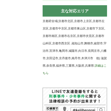
主な対応エリア
京都府全域(京都市北区,京都市上京区,京都市左
京区,京都市中京区,京都市東山区,京都市下京区,
京都市南区,京都市右京区,京都市伏見区,京都市
山科区,京都市西京区 ,福知山市,舞鶴市,綾部市,宇
治市,宮津市,亀岡市,城陽市,向日市,長岡京市,八幡
市,京田辺市,京丹後市,南丹市,木津川市 他) 滋賀
県,奈良県,福井県,三重県,大阪府,兵庫県
詳細はこ
ちら