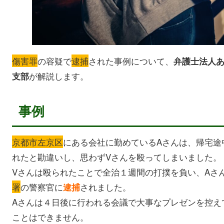
傷害罪
の容疑で
逮捕
された事例について、
弁護士法人
が解説します。
支部
事例
京都市左京区
にある会社に勤めているAさんは、帰宅途
れたと勘違いし、思わずVさんを殴ってしまいました。
Vさんは殴られたことで全治１週間の打撲を負い、Aさ
署
の警察官に
されました。
逮捕
Aさんは４日後に行われる会議で大事なプレゼンを控え
ことはできません。