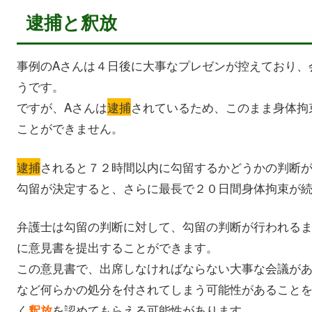
逮捕と釈放
事例のAさんは４日後に大事なプレゼンが控えており、
うです。
ですが、Aさんは
逮捕
されているため、このまま身体拘
ことができません。
逮捕
されると７２時間以内に勾留するかどうかの判断
勾留が決定すると、さらに最長で２０日間身体拘束が
弁護士は勾留の判断に対して、勾留の判断が行われる
に意見書を提出することができます。
この意見書で、出席しなければならない大事な会議が
など何らかの処分を付されてしまう可能性があること
く
を認めてもらえる可能性があります。
釈放