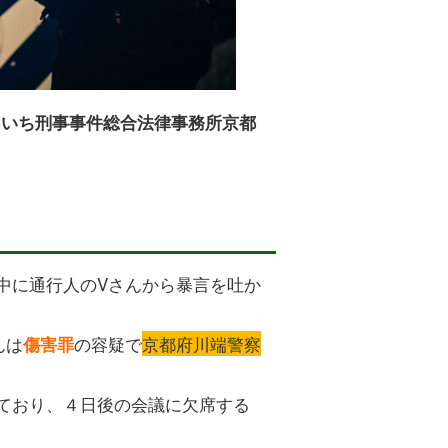
あいち刑事事件総合法律事務所京都
中に通行人のVさんから暴言を吐か
んは
の容疑で
京都府川端警察
傷害罪
ており、４日後の会議に欠席する