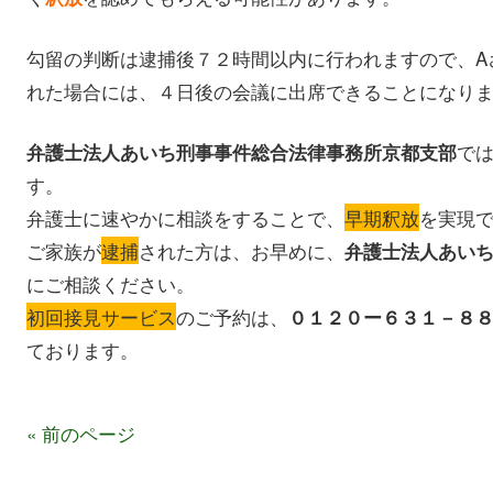
勾留の判断は逮捕後７２時間以内に行われますので、A
れた場合には、４日後の会議に出席できることになり
で
弁護士法人あいち刑事事件総合法律事務所京都支部
す。
弁護士に速やかに相談をすることで、
早期釈放
を実現
ご家族が
逮捕
された方は、お早めに、
弁護士法人あい
にご相談ください。
初回接見サービス
のご予約は、
０１２０ー６３１－８
ております。
« 前のページ