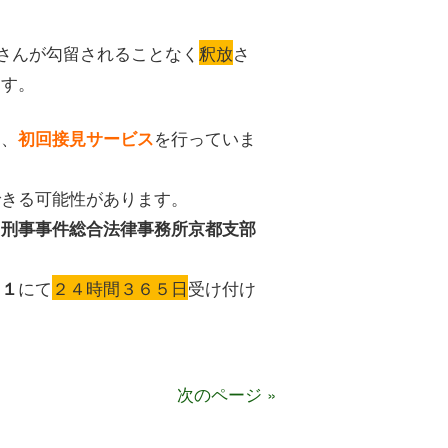
さんが勾留されることなく
釈放
さ
ます。
は、
を行っていま
初回接見サービス
できる可能性があります。
ち刑事事件総合法律事務所京都支部
にて
２４時間３６５日
受け付け
８１
次のページ »