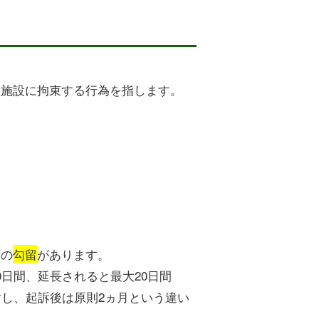
置施設に拘束する行為を指します。
類の
勾留
があります。
日間、延長されると最大20日間
対し、起訴後は原則2ヵ月という違い