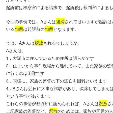
起訴前は検察官による請求で、起訴後は裁判官による
今回の事例では、Aさんは
逮捕
されてはいますが起訴は
いる
勾留
は起訴前の
勾留
となります。
では、Aさんは
釈放
されるでしょうか。
Aさんは、
1．大阪市に住んでいるため住所は明らかです
2．住まいから事件現場から離れていて、また家族の監
に行くのは困難です
3．同様に、家族の監督の下の逃亡も困難といえます
4．Aさんは翌日に大事な試験があり、欠席してしまえ
という事情があります。
これらの事情が裁判所に認められれば、Aさんは
釈放
さ
上記家族の監督など、
釈放
のためには、家族や周囲の