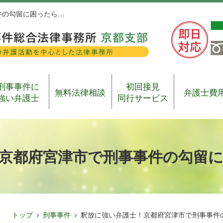
件の勾留に困ったら…
刑事事件に
初回接見
無料法律相談
弁護士費
強い弁護士
同行サービス
京都府宮津市で刑事事件の勾留
トップ
刑事事件
釈放に強い弁護士！京都府宮津市で刑事事件