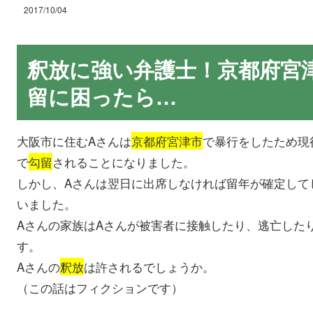
2017/10/04
釈放に強い弁護士！京都府宮
留に困ったら…
大阪市に住むAさんは
京都府宮津市
で暴行をしたため現
で
勾留
されることになりました。
しかし、Aさんは翌日に出席しなければ留年が確定して
いました。
Aさんの家族はAさんが被害者に接触したり、逃亡した
す。
Aさんの
釈放
は許されるでしょうか。
（この話はフィクションです）