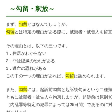
～勾留・釈放～
まず、
勾留
とはなんでしょうか。
勾留
とは特定の理由がある際に、被疑者・被告人を留
その理由とは、以下の三つです。
1．住居がわからない
2．罪証隠滅の恐れがある
3．逃亡の恐れがある
この中の一つの理由があれば、
勾留
は認められます。
また、
勾留
には、起訴前勾留と起訴後勾留という二種
ともに被疑者・被告人を拘束しますが、起訴前は原則10
（内乱罪等特定の犯罪によっては25日間）であるのに
があります。