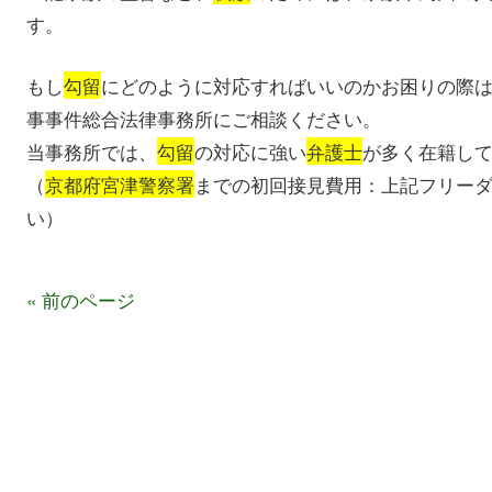
す。
もし
勾留
にどのように対応すればいいのかお困りの際
事事件総合法律事務所にご相談ください。
当事務所では、
勾留
の対応に強い
弁護士
が多く在籍し
（
京都府宮津警察署
までの初回接見費用：上記フリー
い）
« 前のページ