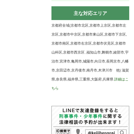
主な対応エリア
京都府全域(京都市北区,京都市上京区,京都市左
京区,京都市中京区,京都市東山区,京都市下京区,
京都市南区,京都市右京区,京都市伏見区,京都市
山科区,京都市西京区 ,福知山市,舞鶴市,綾部市,宇
治市,宮津市,亀岡市,城陽市,向日市,長岡京市,八幡
市,京田辺市,京丹後市,南丹市,木津川市 他) 滋賀
県,奈良県,福井県,三重県,大阪府,兵庫県
詳細はこ
ちら