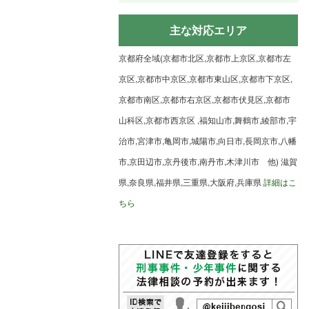
主な対応エリア
京都府全域(京都市北区,京都市上京区,京都市左
京区,京都市中京区,京都市東山区,京都市下京区,
京都市南区,京都市右京区,京都市伏見区,京都市
山科区,京都市西京区 ,福知山市,舞鶴市,綾部市,宇
治市,宮津市,亀岡市,城陽市,向日市,長岡京市,八幡
市,京田辺市,京丹後市,南丹市,木津川市 他) 滋賀
県,奈良県,福井県,三重県,大阪府,兵庫県
詳細はこ
ちら