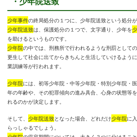
・少年院送致
少年事件
の終局処分の１つに、少年院送致という処分
少年院送致
は、保護処分の１つで、文字通り、少年を
を助けるというものです。
少年院
の中では、刑務所で行われるような刑罰として
更生して社会に出てからきちんと生活していけるよう
業訓練等が行われます。
少年院
には、初等少年院・中等少年院・特別少年院・
年の年齢や、その犯罪傾向の進み具合、心身の状態等
れるのかが決定します。
そして、
少年院送致
となった場合、どれだけ
少年院
に
らっしゃるでしょう。
少年院
の収容期間については、大きく３つに分けるこ