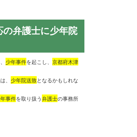
応の弁護士に少年院
は、
少年事件
を起こし、
京都府木津
んは、
少年院送致
となるかもしれな
少年事件
を取り扱う
弁護士
の事務所