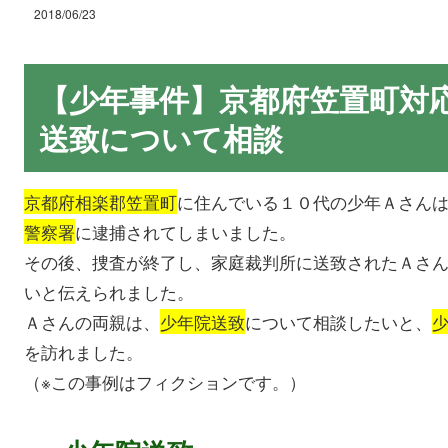
2018/06/23
【少年事件】京都府笠置町対
送致について相談
京都府相楽郡笠置町
に住んでいる１０代の少年Ａさん
警察署
に逮捕されてしまいました。
その後、捜査が終了し、家庭裁判所に送致されたＡさ
いと伝えられました。
Ａさんの両親は、
少年院送致
について相談したいと、
を訪れました。
（※この事例はフィクションです。）