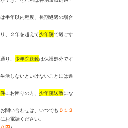
合は半年以内程度、長期処遇の場合
。
より、２年を超えて
少年院
で過ごす
の通り、
少年院送致
は保護処分です
で生活しないといけないことには違
事件
にお困りの方、
少年院送致
にな
のお問い合わせは、いつでも
０１２
軽にお電話ください。
）
００円