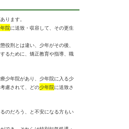
があります。
少年院
に送致・収容して、その更生
の懲役刑とは違い、少年がその後、
にするために、矯正教育や指導、職
医療少年院があり、少年院に入る少
を考慮されて、どの
少年院
に送致さ
入るのだろう、と不安になる方もい
とができ、それらは特別短気処遇・