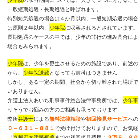
一般短期処遇・長期処遇と呼ばれます。
特別短気処遇の場合は４か月以内、一般短期処遇の場
は原則２年以内、
少年院
に収容されるとされています
長期処遇のケースの中では、少年の非行の進み具合に
場合もみられます。
少年院
は、少年を更生させるための施設であり、前述
から、
少年院送致
となっても前科はつきません。
しかし、ある一定の期間、社会から切り離された場所
いありません。
弁護士法人あいち刑事事件総合法律事務所では、
少年
りそうでお悩みの方のご相談も承っております。
弊所
弁護士
による
や
へ
無料法律相談
初回接見サービス
で受け付けておりますので、お気
０－６３１－８８１
（
京都府木津警察署
までの初回接見費用：
３万８，９