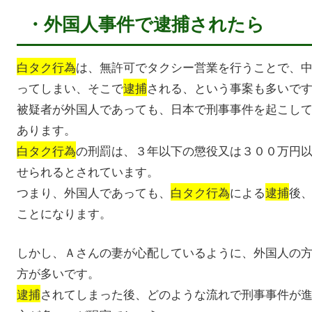
・外国人事件で逮捕されたら
白タク行為
は、無許可でタクシー営業を行うことで、
ってしまい、そこで
逮捕
される、という事案も多いで
被疑者が外国人であっても、日本で刑事事件を起こし
あります。
白タク行為
の刑罰は、３年以下の懲役又は３００万円
せられるとされています。
つまり、外国人であっても、
白タク行為
による
逮捕
後
ことになります。
しかし、Ａさんの妻が心配しているように、外国人の
方が多いです。
逮捕
されてしまった後、どのような流れで刑事事件が