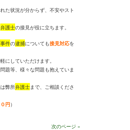
かれた状況が分からず、不安やスト
る
弁護士
の接見が役に立ちます。
人事件
の
逮捕
についても
を
接見対応
気軽にしていただけます。
の問題等、様々な問題も抱えていま
ずは弊所
弁護士
まで、ご相談くださ
）
００円
次のページ »