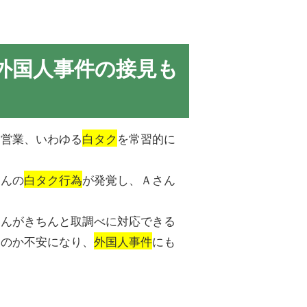
外国人事件の接見も
ー営業、いわゆる
白タク
を常習的に
さんの
白タク行為
が発覚し、Ａさん
さんがきちんと取調べに対応できる
るのか不安になり、
外国人事件
にも