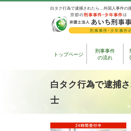
白タク行為で逮捕されたら…外国人事件の
刑事事件
トップページ
の流れ
白タク行為で逮捕さ
士