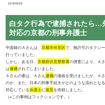
2018/06/20
白タク行為で逮捕されたら…
対応の京都の刑事弁護士
中国籍のＡさんは、
京都市伏見区
で、無許可のタクシ
行っていました。
しかし、ある日、
京都府伏見警察署
の捜査により、Ａ
は
逮捕
されてしまいました。
Ａさんの妻は、Ａさん
逮捕
の連絡を受けましたが、Ａ
のか、また、日本の刑事手続きがどのような流れとな
対応している
弁護士
に
接見
を依頼しました。
（※この事例はフィクションです。）