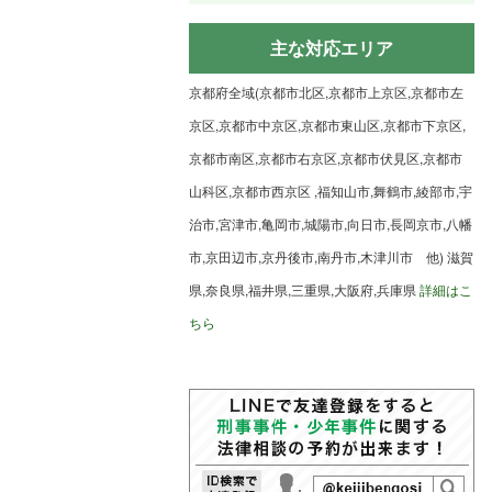
主な対応エリア
京都府全域(京都市北区,京都市上京区,京都市左
京区,京都市中京区,京都市東山区,京都市下京区,
京都市南区,京都市右京区,京都市伏見区,京都市
山科区,京都市西京区 ,福知山市,舞鶴市,綾部市,宇
治市,宮津市,亀岡市,城陽市,向日市,長岡京市,八幡
市,京田辺市,京丹後市,南丹市,木津川市 他) 滋賀
県,奈良県,福井県,三重県,大阪府,兵庫県
詳細はこ
ちら