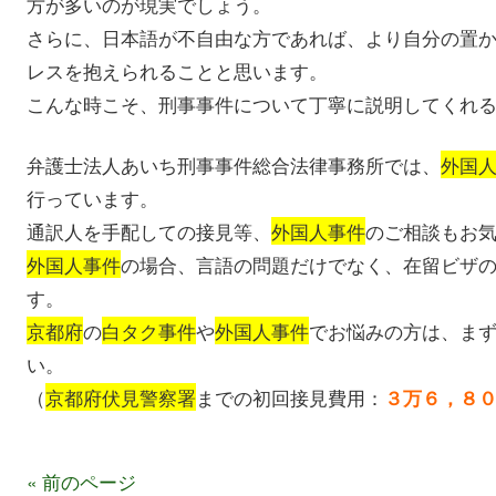
方が多いのが現実でしょう。
さらに、日本語が不自由な方であれば、より自分の置
レスを抱えられることと思います。
こんな時こそ、刑事事件について丁寧に説明してくれ
弁護士法人あいち刑事事件総合法律事務所では、
外国
行っています。
通訳人を手配しての接見等、
外国人事件
のご相談もお
外国人事件
の場合、言語の問題だけでなく、在留ビザ
す。
京都府
の
白タク事件
や
外国人事件
でお悩みの方は、ま
い。
（
京都府伏見警察署
までの初回接見費用：
３万６，８
« 前のページ