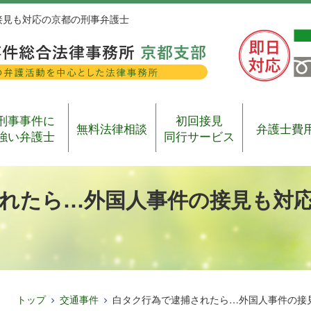
接見も対応の京都の刑事弁護士
刑事事件に
初回接見
無料法律相談
弁護士費
強い弁護士
同行サービス
れたら…外国人事件の接見も対
トップ
交通事件
白タク行為で逮捕されたら…外国人事件の接